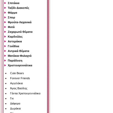
Σπιτάκια
Ταξίδι-Διακοπές
Φάρμα
Σπορ
Φρούτα-Λαχανικά
Φυτά
Ζαχαρωτά Θέματα
Καρδούλες
Αστεράκια
Γενέθλια
Αντρικά Θέματα
Ματάκια-Φυλαχτά
Παράδοση
Χριστουγεννιάτικα
Cute Bears
Forever Friends
Αγγελάκια
Άγιος Βασίλης
Γάντια Χριστουγεννιάτικα
Γκι
Διάφορα
Δωράκια