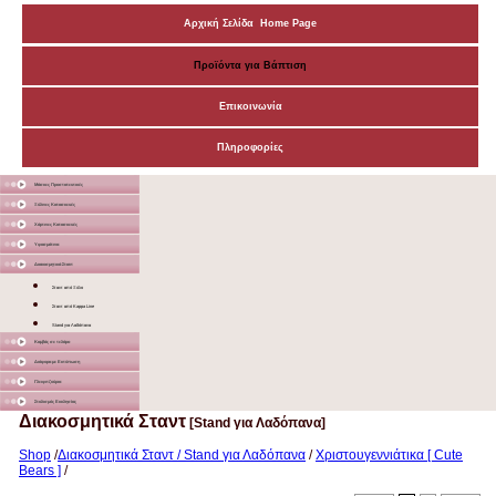
Αρχική Σελίδα Home Page
Προϊόντα για Βάπτιση
Επικοινωνία
Πληροφορίες
Μάσκες Προστατευτικές
Ξύλινες Κατασκευές
Χάρτινες Κατασκευές
Υφασμάτινα
Διακοσμητικά Σταντ
Σταντ από Ξύλο
Σταντ από Kappa Line
Stand για Λαδόπανα
Καμβάς σε τελάρο
Διάφορα με Εκτύπωση
Γλειφιτζούρια
Στολισμός Εκκλησίας
Διακοσμητικά Σταντ
[Stand για Λαδόπανα]
Shop
/
Διακοσμητικά Σταντ / Stand για Λαδόπανα
/
Χριστουγεννιάτικα [ Cute
Bears ]
/