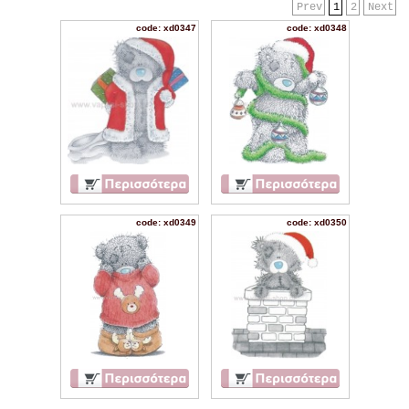
Prev
1
2
Next
code: xd0347
code: xd0348
code: xd0349
code: xd0350