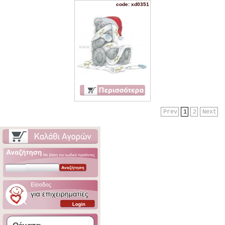
code: xd0351
Prev
1
2
Next