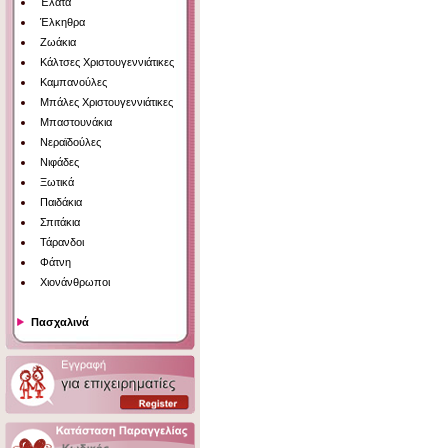
Έλατα
Έλκηθρα
Ζωάκια
Κάλτσες Χριστουγεννιάτικες
Καμπανούλες
Μπάλες Χριστουγεννιάτικες
Μπαστουνάκια
Νεραϊδούλες
Νιφάδες
Ξωτικά
Παιδάκια
Σπιτάκια
Τάρανδοι
Φάτνη
Χιονάνθρωποι
Πασχαλινά