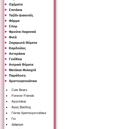
Οχήματα
Σπιτάκια
Ταξίδι-Διακοπές
Φάρμα
Σπορ
Φρούτα-Λαχανικά
Φυτά
Ζαχαρωτά Θέματα
Καρδούλες
Αστεράκια
Γενέθλια
Αντρικά Θέματα
Ματάκια-Φυλαχτά
Παράδοση
Χριστουγεννιάτικα
Cute Bears
Forever Friends
Αγγελάκια
Άγιος Βασίλης
Γάντια Χριστουγεννιάτικα
Γκι
Διάφορα