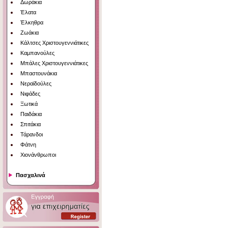
Δωράκια
Έλατα
Έλκηθρα
Ζωάκια
Κάλτσες Χριστουγεννιάτικες
Καμπανούλες
Μπάλες Χριστουγεννιάτικες
Μπαστουνάκια
Νεραϊδούλες
Νιφάδες
Ξωτικά
Παιδάκια
Σπιτάκια
Τάρανδοι
Φάτνη
Χιονάνθρωποι
Πασχαλινά