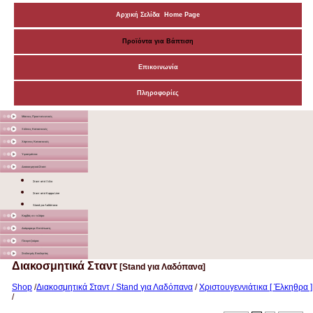
Αρχική Σελίδα Home Page
Προϊόντα για Βάπτιση
Επικοινωνία
Πληροφορίες
Μάσκες Προστατευτικές
Ξύλινες Κατασκευές
Χάρτινες Κατασκευές
Υφασμάτινα
Διακοσμητικά Σταντ
Σταντ από Ξύλο
Σταντ από Kappa Line
Stand για Λαδόπανα
Καμβάς σε τελάρο
Διάφορα με Εκτύπωση
Γλειφιτζούρια
Στολισμός Εκκλησίας
Διακοσμητικά Σταντ
[Stand για Λαδόπανα]
Shop
/
Διακοσμητικά Σταντ / Stand για Λαδόπανα
/
Χριστουγεννιάτικα [ Έλκηθρα ]
/