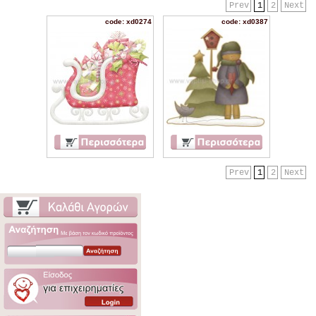
Prev
1
2
Next
code: xd0274
code: xd0387
Prev
1
2
Next