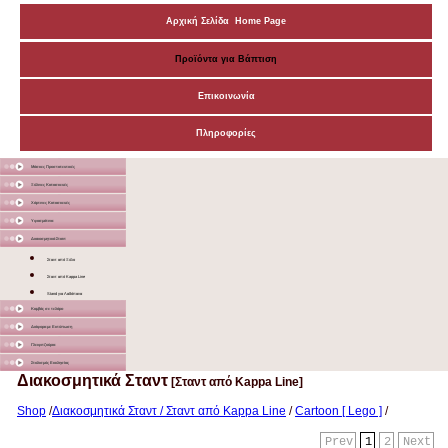
Αρχική Σελίδα Home Page
Προϊόντα για Βάπτιση
Επικοινωνία
Πληροφορίες
Μάσκες Προστατευτικές
Ξύλινες Κατασκευές
Χάρτινες Κατασκευές
Υφασμάτινα
Διακοσμητικά Σταντ
Σταντ από Ξύλο
Σταντ από Kappa Line
Stand για Λαδόπανα
Καμβάς σε τελάρο
Διάφορα με Εκτύπωση
Γλειφιτζούρια
Στολισμός Εκκλησίας
Διακοσμητικά Σταντ
[Σταντ από Kappa Line]
Shop
/
Διακοσμητικά Σταντ / Σταντ από Kappa Line
/
Cartoon [ Lego ]
/
Prev
1
2
Next