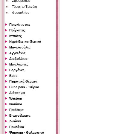
Στρουμφάκια
Τόμας το Τρενάκι
Φραουλίτσα
Πριγκίπισσες
Πρίγκιπες
Ιππότες
Νεράιδες και Ξωτικά
Μαγισσούλες
Αγγελάκια
Διαβολάκια
Μπαλαρίνες
Γοργόνες
Bebe
Πειρατικά Θέματα
Luna park - Τσίρκο
Διάστημα
Western
Ινδιάνοι
Παιδάκια
Επαγγέλματα
Ζωάκια
Πουλάκια
Ψαράκια - Θαλασσινά