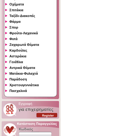
Οχήματα
Σπιτάκια
Ταξίδι-Διακοπές
Φάρμα
Σπορ
Φρούτα-Λαχανικά
Φυτά
Ζαχαρωτά Θέματα
Καρδούλες
Αστεράκια
Γενέθλια
Αντρικά Θέματα
Ματάκια-Φυλαχτά
Παράδοση
Χριστουγεννιάτικα
Πασχαλινά