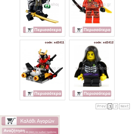
code: xd2411
code: xd2412
Prev
1
2
Next