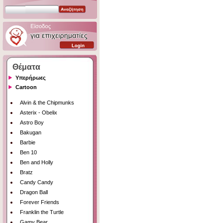
Θέματα
Υπερήρωες
Cartoon
Alvin & the Chipmunks
Asterix - Obelix
Astro Boy
Bakugan
Barbie
Ben 10
Ben and Holly
Bratz
Candy Candy
Dragon Ball
Forever Friends
Franklin the Turtle
Gamy Bear