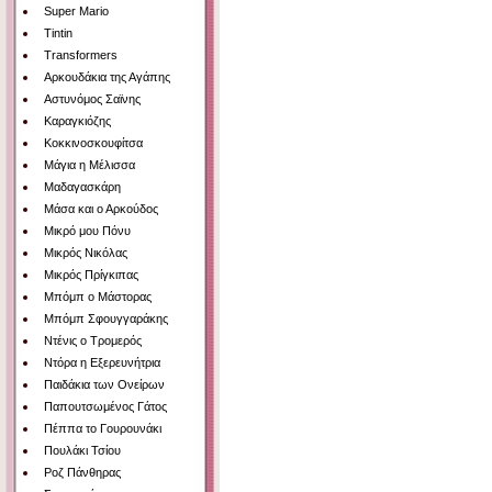
Super Mario
Tintin
Transformers
Αρκουδάκια της Αγάπης
Αστυνόμος Σαϊνης
Καραγκιόζης
Κοκκινοσκουφίτσα
Μάγια η Μέλισσα
Μαδαγασκάρη
Μάσα και ο Αρκούδος
Μικρό μου Πόνυ
Μικρός Νικόλας
Μικρός Πρίγκιπας
Μπόμπ ο Μάστορας
Μπόμπ Σφουγγαράκης
Ντένις ο Τρομερός
Ντόρα η Εξερευνήτρια
Παιδάκια των Ονείρων
Παπουτσωμένος Γάτος
Πέππα το Γουρουνάκι
Πουλάκι Τσίου
Ροζ Πάνθηρας