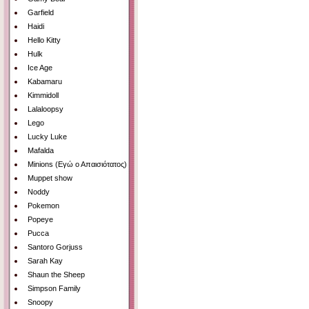
Garfield
Haidi
Hello Kitty
Hulk
Ice Age
Kabamaru
Kimmidoll
Lalaloopsy
Lego
Lucky Luke
Mafalda
Minions (Εγώ ο Απαισιότατος)
Muppet show
Noddy
Pokemon
Popeye
Pucca
Santoro Gorjuss
Sarah Kay
Shaun the Sheep
Simpson Family
Snoopy