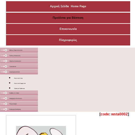
Αρχική Σελίδα Home Page
Προϊόντα για Βάπτιση
Επικοινωνία
Πληροφορίες
Μάσκες Προστατευτικές
Ξύλινες Κατασκευές
Χάρτινες Κατασκευές
Υφασμάτινα
Διακοσμητικά Σταντ
Σταντ από Ξύλο
Σταντ από Kappa Line
Stand για Λαδόπανα
Καμβάς σε τελάρο
Διάφορα με Εκτύπωση
Γλειφιτζούρια
Στολισμός Εκκλησίας
[
code: wsta0002
]