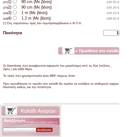
1)
80 cm (Με βάση)
126.50 €
[107]
2)
90 cm (Με βάση)
140.30 €
[275]
3)
1 m (Με βάση)
154.10 €
[108]
4)
1.2 m (Με βάση)
188.60 €
[109]
(
*
) Στις παραπάνω τιμές δεν συμπεριλαμβάνεται ο Φ.Π.Α.
Ποσότητα
Οι διαστάσεις που αναφέρονται αφορούν την μεγαλύτερη από τις δύο (πλάτος ,
ύψος ) για κάθε θέμα.
Το υλικό που χρησιμοποιείτε είναι MDF πάχους 4mm
Πριν προσθέσεται το προϊόν στο καλάθι θα πρέπει να επιλέξετε το επιθυμητό σχήμα-
διασταση καθώς και την ποσότητα.