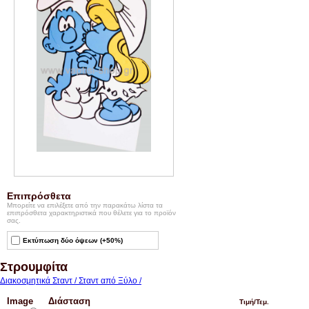
Επιπρόσθετα
Μπορείτε να επιλέξετε από την παρακάτω λίστα τα
επιπρόσθετα χαρακτηριστικά που θέλετε για το προϊόν
σας.
Εκτύπωση δύο όψεων (+50%)
Στρουμφίτα
Διακοσμητικά Σταντ / Σταντ από Ξύλο /
Image
Διάσταση
Τιμή/Τεμ.