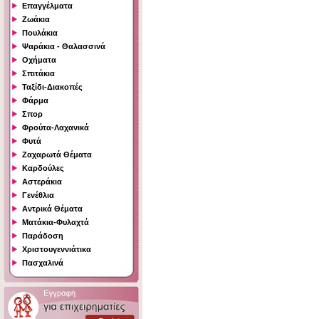
Επαγγέλματα
Ζωάκια
Πουλάκια
Ψαράκια - Θαλασσινά
Οχήματα
Σπιτάκια
Ταξίδι-Διακοπές
Φάρμα
Σπορ
Φρούτα-Λαχανικά
Φυτά
Ζαχαρωτά Θέματα
Καρδούλες
Αστεράκια
Γενέθλια
Αντρικά Θέματα
Ματάκια-Φυλαχτά
Παράδοση
Χριστουγεννιάτικα
Πασχαλινά