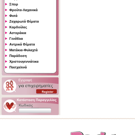
Σπορ
Φρούτα-Λαχανικά
Φυτά
Ζαχαρωτά Θέματα
Καρδούλες
Αστεράκια
Γενέθλια
Αντρικά Θέματα
Ματάκια-Φυλαχτά
Παράδοση
Χριστουγεννιάτικα
Πασχαλινά