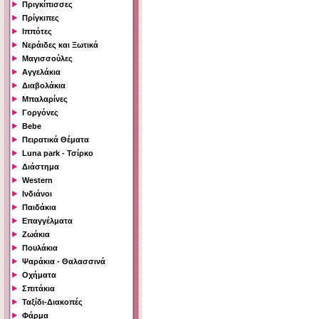
Πριγκίπισσες
Πρίγκιπες
Ιππότες
Νεράιδες και Ξωτικά
Μαγισσούλες
Αγγελάκια
Διαβολάκια
Μπαλαρίνες
Γοργόνες
Bebe
Πειρατικά Θέματα
Luna park - Τσίρκο
Διάστημα
Western
Ινδιάνοι
Παιδάκια
Επαγγέλματα
Ζωάκια
Πουλάκια
Ψαράκια - Θαλασσινά
Οχήματα
Σπιτάκια
Ταξίδι-Διακοπές
Φάρμα