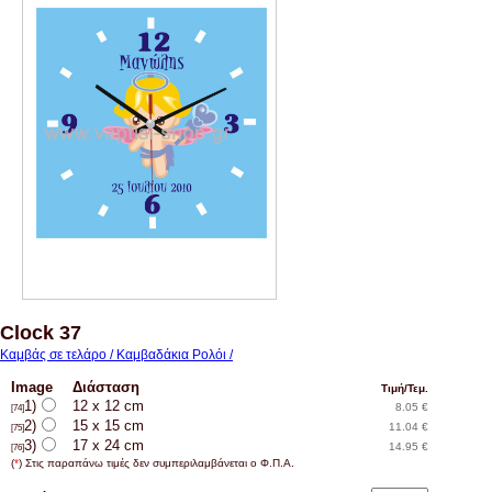
Clock 37
Καμβάς σε τελάρο / Καμβαδάκια Ρολόι /
Image
Διάσταση
Τιμή/Τεμ.
1)
12 x 12 cm
8.05 €
[74]
2)
15 x 15 cm
11.04 €
[75]
3)
17 x 24 cm
14.95 €
[76]
(
*
) Στις παραπάνω τιμές δεν συμπεριλαμβάνεται ο Φ.Π.Α.