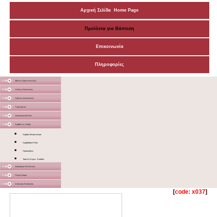
Αρχική Σελίδα Home Page
Προϊόντα για Βάπτιση
Επικοινωνία
Πληροφορίες
Μάσκες Προστατευτικές
Ξύλινες Κατασκευές
Χάρτινες Κατασκευές
Υφασμάτινα
Διακοσμητικά Σταντ
Καμβάς σε τελάρο
Καμβάς Μπομπονιέρα
Καμβαδάκια Ρολόι
Προσκλήσεις
Τραπέζι Ευχών - Εισόδου
Διάφορα με Εκτύπωση
Γλειφιτζούρια
Στολισμός Εκκλησίας
[
code: x037
]