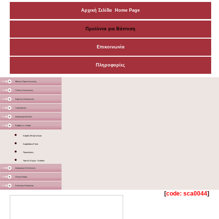
Αρχική Σελίδα Home Page
Προϊόντα για Βάπτιση
Επικοινωνία
Πληροφορίες
Μάσκες Προστατευτικές
Ξύλινες Κατασκευές
Χάρτινες Κατασκευές
Υφασμάτινα
Διακοσμητικά Σταντ
Καμβάς σε τελάρο
Καμβάς Μπομπονιέρα
Καμβαδάκια Ρολόι
Προσκλήσεις
Τραπέζι Ευχών - Εισόδου
Διάφορα με Εκτύπωση
Γλειφιτζούρια
Στολισμός Εκκλησίας
[
code: sca0044
]