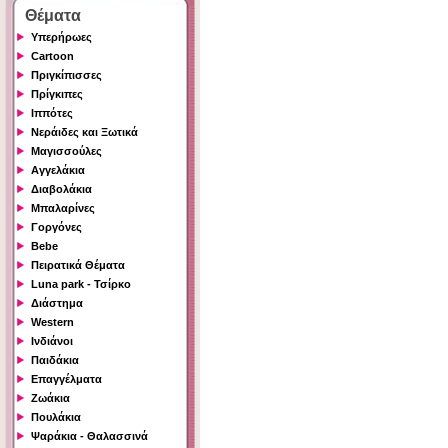
Θέματα
Υπερήρωες
Cartoon
Πριγκίπισσες
Πρίγκιπες
Ιππότες
Νεράιδες και Ξωτικά
Μαγισσούλες
Αγγελάκια
Διαβολάκια
Μπαλαρίνες
Γοργόνες
Bebe
Πειρατικά Θέματα
Luna park - Τσίρκο
Διάστημα
Western
Ινδιάνοι
Παιδάκια
Επαγγέλματα
Ζωάκια
Πουλάκια
Ψαράκια - Θαλασσινά