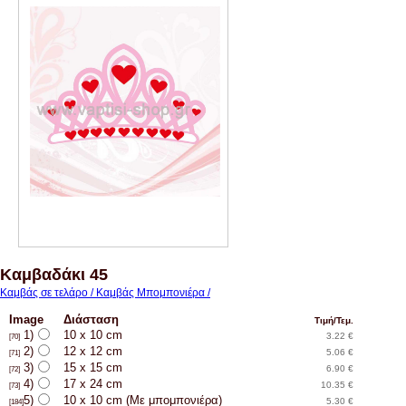
Καμβαδάκι 45
Καμβάς σε τελάρο / Καμβάς Μπομπονιέρα /
Image
Διάσταση
Τιμή/Τεμ.
1)
10 x 10 cm
3.22 €
[70]
2)
12 x 12 cm
5.06 €
[71]
3)
15 x 15 cm
6.90 €
[72]
4)
17 x 24 cm
10.35 €
[73]
5)
10 x 10 cm (Με μπομπονιέρα)
5.30 €
[184]