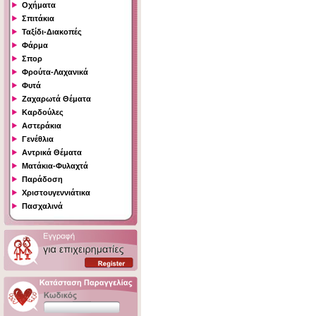
Οχήματα
Σπιτάκια
Ταξίδι-Διακοπές
Φάρμα
Σπορ
Φρούτα-Λαχανικά
Φυτά
Ζαχαρωτά Θέματα
Καρδούλες
Αστεράκια
Γενέθλια
Αντρικά Θέματα
Ματάκια-Φυλαχτά
Παράδοση
Χριστουγεννιάτικα
Πασχαλινά