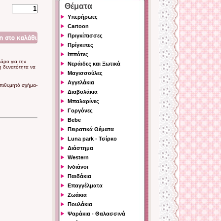
Θέματα
Υπερήρωες
Cartoon
Πριγκίπισσες
Πρίγκιπες
Ιππότες
λάρο για την
Νεράιδες και Ξωτικά
η δυνατότητα να
Μαγισσούλες
Αγγελάκια
επιθυμητό σχήμα-
Διαβολάκια
Μπαλαρίνες
Γοργόνες
Bebe
Πειρατικά Θέματα
Luna park - Τσίρκο
Διάστημα
Western
Ινδιάνοι
Παιδάκια
Επαγγέλματα
Ζωάκια
Πουλάκια
Ψαράκια - Θαλασσινά