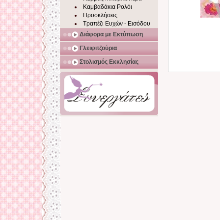
Καμβαδάκια Ρολόι
Προσκλήσεις
Τραπέζι Ευχών - Εισόδου
Διάφορα με Εκτύπωση
Γλειφιτζούρια
Στολισμός Εκκλησίας