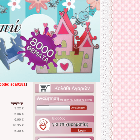
code: sca0181
]
Τιμή/Τεμ.
3.22 €
5.06 €
6.90 €
10.35 €
5.30 €