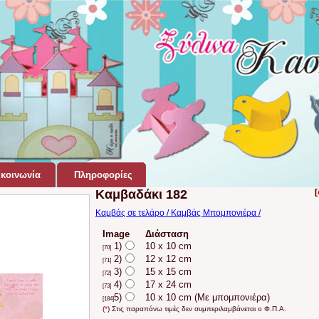
κοινωνία
Πληροφορίες
Καμβαδάκι 182
[
Καμβάς σε τελάρο / Καμβάς Μπομπονιέρα /
Image
Διάσταση
1)
10 x 10 cm
[70]
2)
12 x 12 cm
[71]
3)
15 x 15 cm
[72]
4)
17 x 24 cm
[73]
5)
10 x 10 cm (Με μπομπονιέρα)
[184]
(
*
) Στις παραπάνω τιμές δεν συμπεριλαμβάνεται ο Φ.Π.Α.