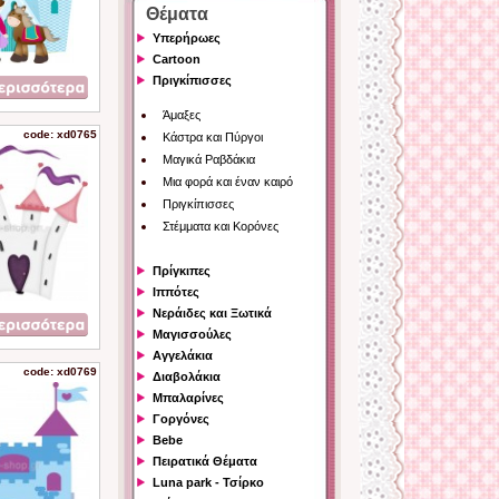
Θέματα
Υπερήρωες
Cartoon
Πριγκίπισσες
Άμαξες
code: xd0765
Κάστρα και Πύργοι
Μαγικά Ραβδάκια
Μια φορά και έναν καιρό
Πριγκίπισσες
Στέμματα και Κορόνες
Πρίγκιπες
Ιππότες
Νεράιδες και Ξωτικά
Μαγισσούλες
Αγγελάκια
code: xd0769
Διαβολάκια
Μπαλαρίνες
Γοργόνες
Bebe
Πειρατικά Θέματα
Luna park - Τσίρκο