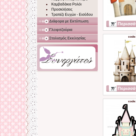
Καμβαδάκια Ρολόι
Προσκλήσεις
Τραπέζι Ευχών - Εισόδου
Διάφορα με Εκτύπωση
Γλειφιτζούρια
code
Στολισμός Εκκλησίας
code