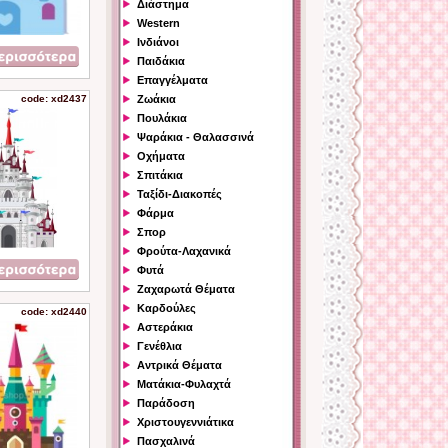
Διάστημα
Western
Ινδιάνοι
Παιδάκια
Επαγγέλματα
code: xd2437
Ζωάκια
Πουλάκια
Ψαράκια - Θαλασσινά
Οχήματα
Σπιτάκια
Ταξίδι-Διακοπές
Φάρμα
Σπορ
Φρούτα-Λαχανικά
Φυτά
Ζαχαρωτά Θέματα
Καρδούλες
code: xd2440
Αστεράκια
Γενέθλια
Αντρικά Θέματα
Ματάκια-Φυλαχτά
Παράδοση
Χριστουγεννιάτικα
Πασχαλινά