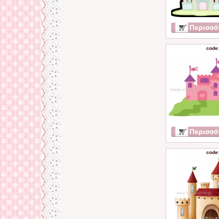
code
code