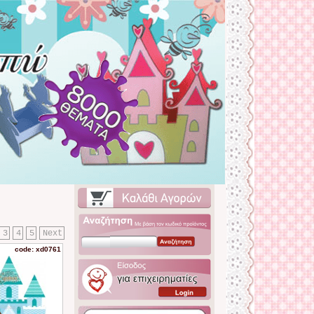
3
4
5
Next
code: xd0761