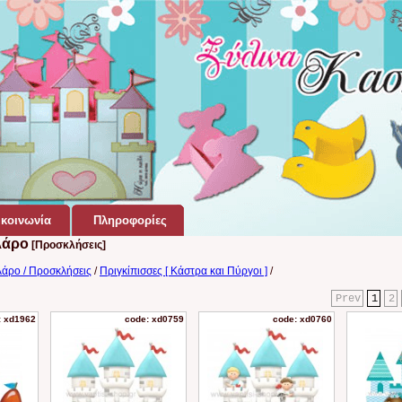
κοινωνία
Πληροφορίες
λάρο
[Προσκλήσεις]
λάρο / Προσκλήσεις
/
Πριγκίπισσες [ Κάστρα και Πύργοι ]
/
Prev
1
2
: xd1962
code: xd0759
code: xd0760