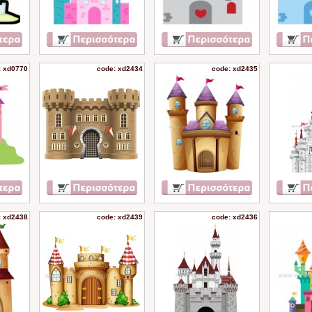
: xd0770
code: xd2434
code: xd2435
: xd2438
code: xd2439
code: xd2436