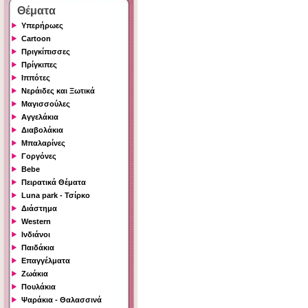
Θέματα
Υπερήρωες
Cartoon
Πριγκίπισσες
Πρίγκιπες
Ιππότες
Νεράιδες και Ξωτικά
Μαγισσούλες
Αγγελάκια
Διαβολάκια
Μπαλαρίνες
Γοργόνες
Bebe
Πειρατικά Θέματα
Luna park - Τσίρκο
Διάστημα
Western
Ινδιάνοι
Παιδάκια
Επαγγέλματα
Ζωάκια
Πουλάκια
Ψαράκια - Θαλασσινά