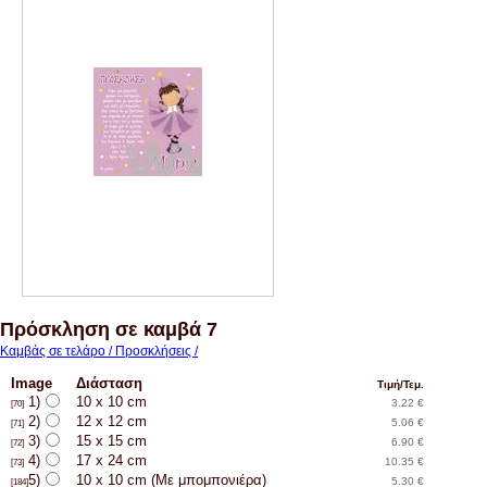
Πρόσκληση σε καμβά 7
Καμβάς σε τελάρο / Προσκλήσεις /
Image
Διάσταση
Τιμή/Τεμ.
1)
10 x 10 cm
3.22 €
[70]
2)
12 x 12 cm
5.06 €
[71]
3)
15 x 15 cm
6.90 €
[72]
4)
17 x 24 cm
10.35 €
[73]
5)
10 x 10 cm (Με μπομπονιέρα)
5.30 €
[184]