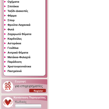
Οχήματα
Σπιτάκια
Ταξίδι-Διακοπές
Φάρμα
Σπορ
Φρούτα-Λαχανικά
Φυτά
Ζαχαρωτά Θέματα
Καρδούλες
Αστεράκια
Γενέθλια
Αντρικά Θέματα
Ματάκια-Φυλαχτά
Παράδοση
Χριστουγεννιάτικα
Πασχαλινά