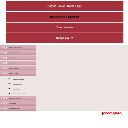
Αρχική Σελίδα Home Page
Προϊόντα για Βάπτιση
Επικοινωνία
Πληροφορίες
Μάσκες Προστατευτικές
Ξύλινες Κατασκευές
Χάρτινες Κατασκευές
Υφασμάτινα
Διακοσμητικά Σταντ
Καμβάς σε τελάρο
Καμβάς Μπομπονιέρα
Καμβαδάκια Ρολόι
Προσκλήσεις
Τραπέζι Ευχών - Εισόδου
Διάφορα με Εκτύπωση
Γλειφιτζούρια
Στολισμός Εκκλησίας
[
code: g042
]