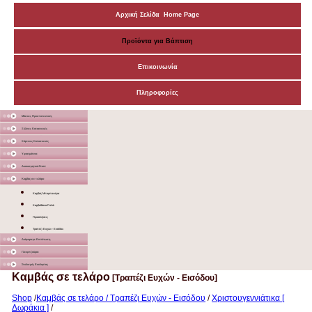
Αρχική Σελίδα Home Page
Προϊόντα για Βάπτιση
Επικοινωνία
Πληροφορίες
Μάσκες Προστατευτικές
Ξύλινες Κατασκευές
Χάρτινες Κατασκευές
Υφασμάτινα
Διακοσμητικά Σταντ
Καμβάς σε τελάρο
Καμβάς Μπομπονιέρα
Καμβαδάκια Ρολόι
Προσκλήσεις
Τραπέζι Ευχών - Εισόδου
Διάφορα με Εκτύπωση
Γλειφιτζούρια
Στολισμός Εκκλησίας
Καμβάς σε τελάρο
[Τραπέζι Ευχών - Εισόδου]
Shop
/
Καμβάς σε τελάρο / Τραπέζι Ευχών - Εισόδου
/
Χριστουγεννιάτικα [
Δωράκια ]
/