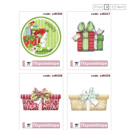
Prev
1
2
Next
code: xd0306
code: xd0417
code: xd0438
code: xd0439