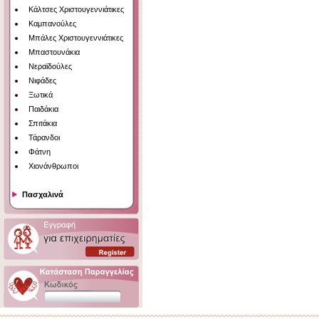
Κάλτσες Χριστουγεννιάτικες
Καμπανούλες
Μπάλες Χριστουγεννιάτικες
Μπαστουνάκια
Νεραϊδούλες
Νιφάδες
Ξωτικά
Παιδάκια
Σπιτάκια
Τάρανδοι
Φάτνη
Χιονάνθρωποι
Πασχαλινά