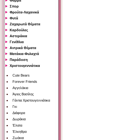
Φάρμα
Σπορ
Φρούτα-Λαχανικά
Φυτά
Ζαχαρωτά Θέματα
Καρδούλες
Αστεράκια
Γενέθλια
Αντρικά Θέματα
Ματάκια-Φυλαχτά
Παράδοση
Χριστουγεννιάτικα
Cute Bears
Forever Friends
Αγγελάκια
Άγιος Βασίλης
Γάντια Χριστουγεννιάτικα
Γκι
Διάφορα
Δωράκια
Έλατα
Έλκηθρα
Ζωάκια