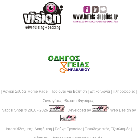
|
Αρχική Σελίδα Home Page
|
Προϊόντα για Βάπτιση
|
Επικοινωνία
|
Πληροφορίες
|
Συνεργάτες
|
Θέματα-Φιγούρες
|
Vaptisi Shop
© 2010 - 2026
Developed by
Web Design by
Ιστοσελίδες μας: |
Διαφήμιση
|
Ρούχα Εργασίας
|
Ξενοδοχειακός Εξοπλισμός
|