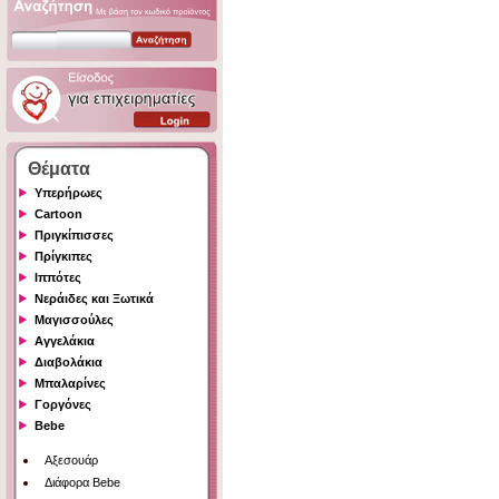
Θέματα
Υπερήρωες
Cartoon
Πριγκίπισσες
Πρίγκιπες
Ιππότες
Νεράιδες και Ξωτικά
Μαγισσούλες
Αγγελάκια
Διαβολάκια
Μπαλαρίνες
Γοργόνες
Bebe
Αξεσουάρ
Διάφορα Bebe