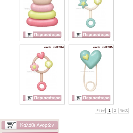
code: xd1204
code: xd1205
Prev
1
2
Next