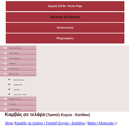
Αρχική Σελίδα Home Page
Προϊόντα για Βάπτιση
Επικοινωνία
Πληροφορίες
Μάσκες Προστατευτικές
Ξύλινες Κατασκευές
Χάρτινες Κατασκευές
Υφασμάτινα
Διακοσμητικά Σταντ
Καμβάς σε τελάρο
Καμβάς Μπομπονιέρα
Καμβαδάκια Ρολόι
Προσκλήσεις
Τραπέζι Ευχών - Εισόδου
Διάφορα με Εκτύπωση
Γλειφιτζούρια
Στολισμός Εκκλησίας
Καμβάς σε τελάρο
[Τραπέζι Ευχών - Εισόδου]
Shop
/
Καμβάς σε τελάρο / Τραπέζι Ευχών - Εισόδου
/
Bebe [ Αξεσουάρ ]
/