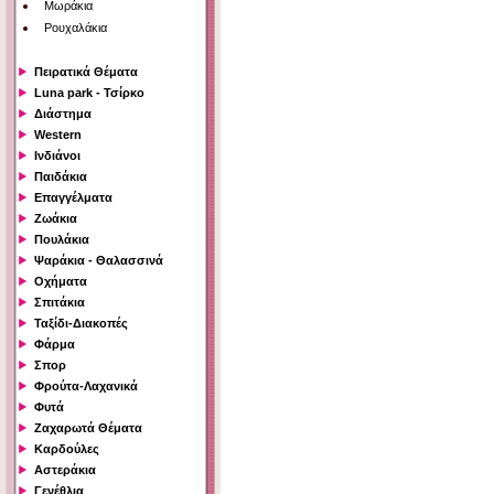
Μωράκια
Ρουχαλάκια
Πειρατικά Θέματα
Luna park - Τσίρκο
Διάστημα
Western
Ινδιάνοι
Παιδάκια
Επαγγέλματα
Ζωάκια
Πουλάκια
Ψαράκια - Θαλασσινά
Οχήματα
Σπιτάκια
Ταξίδι-Διακοπές
Φάρμα
Σπορ
Φρούτα-Λαχανικά
Φυτά
Ζαχαρωτά Θέματα
Καρδούλες
Αστεράκια
Γενέθλια