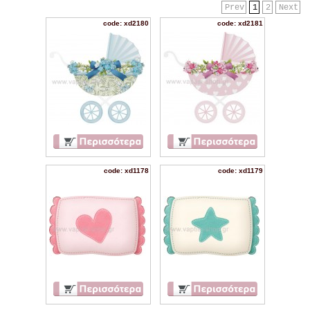
Prev
1
2
Next
code: xd2180
code: xd2181
code: xd1178
code: xd1179