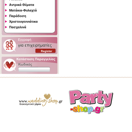
Αντρικά Θέματα
Ματάκια-Φυλαχτά
Παράδοση
Χριστουγεννιάτικα
Πασχαλινά