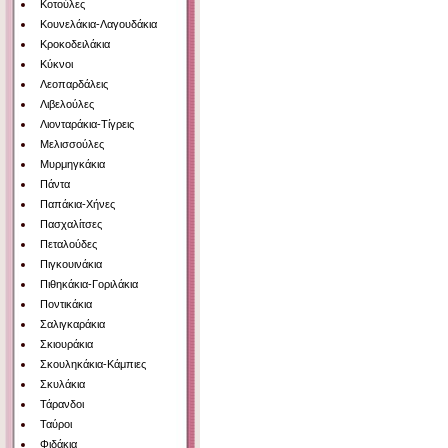
Κοτούλες
Κουνελάκια-Λαγουδάκια
Κροκοδειλάκια
Κύκνοι
Λεοπαρδάλεις
Λιβελούλες
Λιονταράκια-Τίγρεις
Μελισσούλες
Μυρμηγκάκια
Πάντα
Παπάκια-Χήνες
Πασχαλίτσες
Πεταλούδες
Πιγκουινάκια
Πιθηκάκια-Γοριλάκια
Ποντικάκια
Σαλιγκαράκια
Σκιουράκια
Σκουληκάκια-Κάμπιες
Σκυλάκια
Τάρανδοι
Ταύροι
Φιδάκια