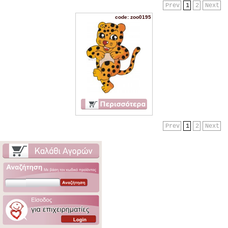
Prev
1
2
Next
code: zoo0195
Prev
1
2
Next