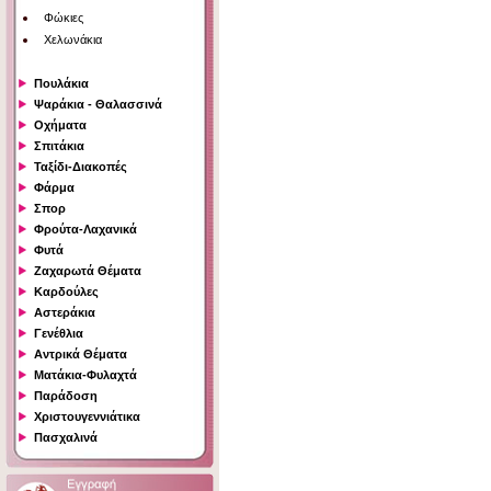
Φώκιες
Χελωνάκια
Πουλάκια
Ψαράκια - Θαλασσινά
Οχήματα
Σπιτάκια
Ταξίδι-Διακοπές
Φάρμα
Σπορ
Φρούτα-Λαχανικά
Φυτά
Ζαχαρωτά Θέματα
Καρδούλες
Αστεράκια
Γενέθλια
Αντρικά Θέματα
Ματάκια-Φυλαχτά
Παράδοση
Χριστουγεννιάτικα
Πασχαλινά