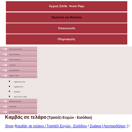
Αρχική Σελίδα Home Page
Προϊόντα για Βάπτιση
Επικοινωνία
Πληροφορίες
Μάσκες Προστατευτικές
Ξύλινες Κατασκευές
Χάρτινες Κατασκευές
Υφασμάτινα
Διακοσμητικά Σταντ
Καμβάς σε τελάρο
Καμβάς Μπομπονιέρα
Καμβαδάκια Ρολόι
Προσκλήσεις
Τραπέζι Ευχών - Εισόδου
Διάφορα με Εκτύπωση
Γλειφιτζούρια
Στολισμός Εκκλησίας
Καμβάς σε τελάρο
[Τραπέζι Ευχών - Εισόδου]
Shop
/
Καμβάς σε τελάρο / Τραπέζι Ευχών - Εισόδου
/
Ζωάκια [ Λεοπαρδάλεις ]
/