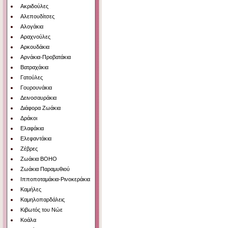
Ακριδούλες
Αλεπουδίτσες
Αλογάκια
Αραχνούλες
Αρκουδάκια
Αρνάκια-Προβατάκια
Βατραχάκια
Γατούλες
Γουρουνάκια
Δεινοσαυράκια
Διάφορα Ζωάκια
Δράκοι
Ελαφάκια
Ελεφαντάκια
Ζέβρες
Ζωάκια BOHO
Ζωάκια Παραμυθιού
Ιπποποταμάκια-Ρινοκεράκια
Καμήλες
Καμηλοπαρδάλεις
Κιβωτός του Νώε
Κοάλα