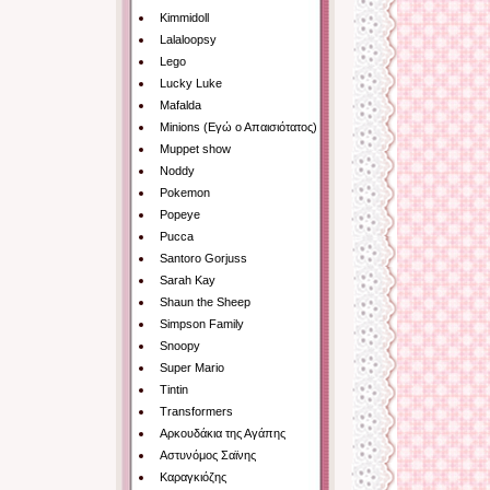
Kimmidoll
Lalaloopsy
Lego
Lucky Luke
Mafalda
Minions (Εγώ ο Απαισιότατος)
Muppet show
Noddy
Pokemon
Popeye
Pucca
Santoro Gorjuss
Sarah Kay
Shaun the Sheep
Simpson Family
Snoopy
Super Mario
Tintin
Transformers
Αρκουδάκια της Αγάπης
Αστυνόμος Σαϊνης
Καραγκιόζης