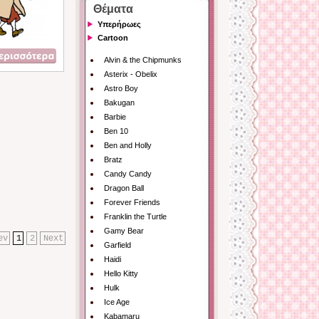
Θέματα
Υπερήρωες
Cartoon
Alvin & the Chipmunks
Asterix - Obelix
Astro Boy
Bakugan
Barbie
Ben 10
Ben and Holly
Bratz
Candy Candy
Dragon Ball
Forever Friends
Franklin the Turtle
Gamy Bear
ev
1
2
Next
Garfield
Haidi
Hello Kitty
Hulk
Ice Age
Kabamaru