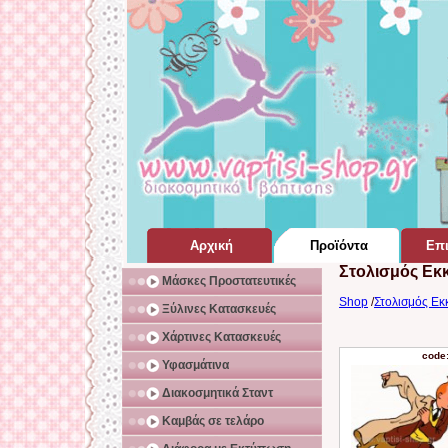
Αρχική
Προϊόντα
Επι
Στολισμός Εκ
Σελίδα Home Page
για Βάπτιση
Μάσκες Προστατευτικές
Shop
/
Στολισμός Εκ
Ξύλινες Κατασκευές
Χάρτινες Κατασκευές
code
Υφασμάτινα
Διακοσμητικά Σταντ
Καμβάς σε τελάρο