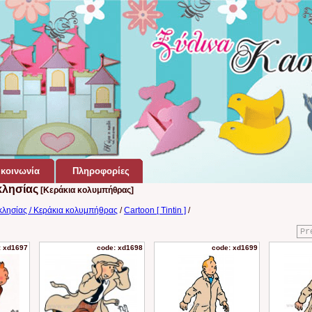
κοινωνία
Πληροφορίες
κλησίας
[Κεράκια κολυμπήθρας]
κλησίας / Κεράκια κολυμπήθρας
/
Cartoon [ Tintin ]
/
Pr
: xd1697
code: xd1698
code: xd1699