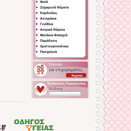
Φυτά
Ζαχαρωτά Θέματα
Καρδούλες
Αστεράκια
Γενέθλια
Αντρικά Θέματα
Ματάκια-Φυλαχτά
Παράδοση
Χριστουγεννιάτικα
Πασχαλινά