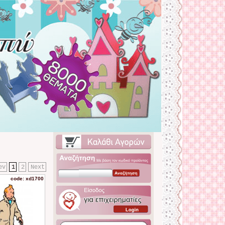
ev
1
2
Next
code: xd1700