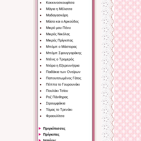
Κοκκινοσκουφίτσα
Μάγια η Μέλισσα
Μαδαγασκάρη
Μάσα και ο Αρκούδος
Μικρό μου Πόνυ
Μικρός Νικόλας
Μικρός Πρίγκιπας
Μπόμπ ο Μάστορας
Μπόμπ Σφουγγαράκης
Ντένις ο Τρομερός
Ντόρα η Εξερευνήτρια
Παιδάκια των Ονείρων
Παπουτσωμένος Γάτος
Πέππα το Γουρουνάκι
Πουλάκι Τσίου
Ροζ Πάνθηρας
Στρουμφάκια
Τόμας το Τρενάκι
Φραουλίτσα
Πριγκίπισσες
Πρίγκιπες
Ιππότες