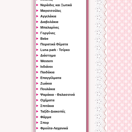
Νεράιδες και Ξωτικά
Μαγισσούλες
Αγγελάκια
Διαβολάκια
Μπαλαρίνες
Γοργόνες
Bebe
Πειρατικά Θέματα
Luna park - Τσίρκο
Διάστημα
Western
Ινδιάνοι
Παιδάκια
Επαγγέλματα
Ζωάκια
Πουλάκια
Ψαράκια - Θαλασσινά
Οχήματα
Σπιτάκια
Ταξίδι-Διακοπές
Φάρμα
Σπορ
Φρούτα-Λαχανικά