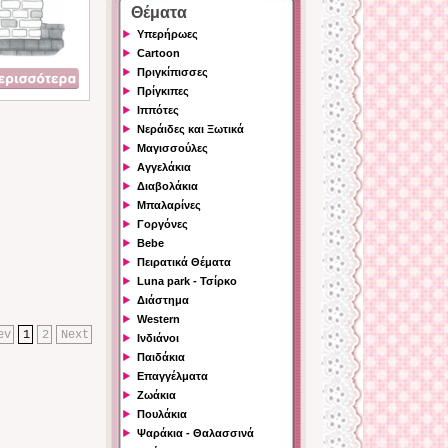
Θέματα
Υπερήρωες
Cartoon
Πριγκίπισσες
Πρίγκιπες
Ιππότες
Νεράιδες και Ξωτικά
Μαγισσούλες
Αγγελάκια
Διαβολάκια
Μπαλαρίνες
Γοργόνες
Bebe
Πειρατικά Θέματα
Luna park - Τσίρκο
Διάστημα
Western
ev
1
2
Next
Ινδιάνοι
Παιδάκια
Επαγγέλματα
Ζωάκια
Πουλάκια
Ψαράκια - Θαλασσινά