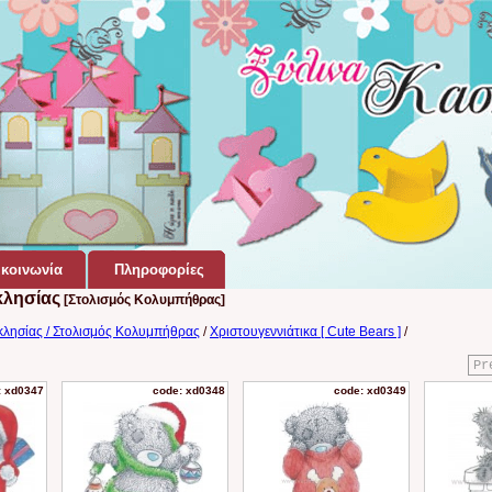
κοινωνία
Πληροφορίες
κλησίας
[Στολισμός Κολυμπήθρας]
κλησίας / Στολισμός Κολυμπήθρας
/
Χριστουγεννιάτικα [ Cute Bears ]
/
Pr
: xd0347
code: xd0348
code: xd0349