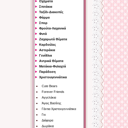
Οχήματα
Σπιτάκια
Ταξίδι-Διακοπές
Φάρμα
Σπορ
Φρούτα-Λαχανικά
Φυτά
Ζαχαρωτά Θέματα
Καρδούλες
Αστεράκια
Γενέθλια
Αντρικά Θέματα
Ματάκια-Φυλαχτά
Παράδοση
Χριστουγεννιάτικα
Cute Bears
Forever Friends
Αγγελάκια
Άγιος Βασίλης
Γάντια Χριστουγεννιάτικα
Γκι
Διάφορα
Δωράκια