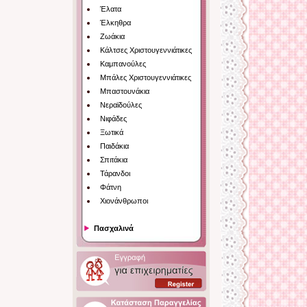
Έλατα
Έλκηθρα
Ζωάκια
Κάλτσες Χριστουγεννιάτικες
Καμπανούλες
Μπάλες Χριστουγεννιάτικες
Μπαστουνάκια
Νεραϊδούλες
Νιφάδες
Ξωτικά
Παιδάκια
Σπιτάκια
Τάρανδοι
Φάτνη
Χιονάνθρωποι
Πασχαλινά