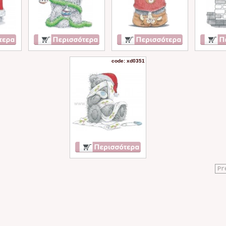
code: xd0351
Pr