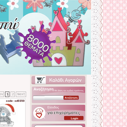
ev
1
2
Next
code: xd0350