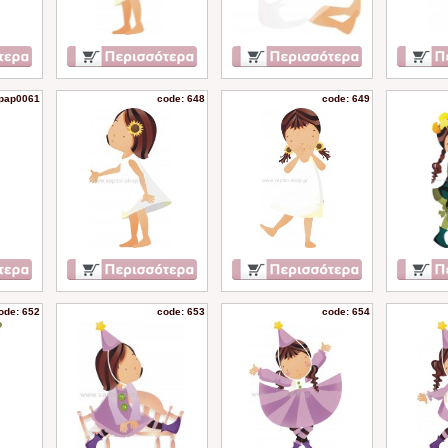
 pap0061
code: 648
code: 649
ode: 652
code: 653
code: 654