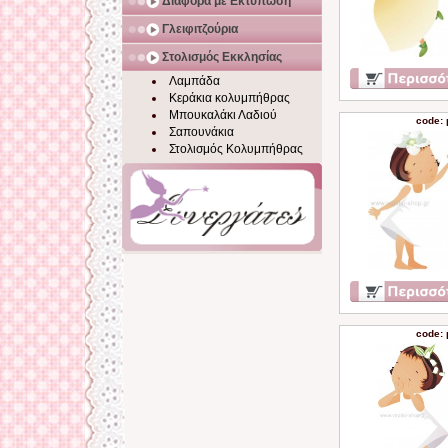
Διάφορα με Εκτύπωση
Γλειφιτζούρια
Στολισμός Εκκλησίας
Λαμπάδα
Κεράκια κολυμπήθρας
Μπουκαλάκι Λαδιού
code:
Σαπουνάκια
Στολισμός Κολυμπήθρας
code: