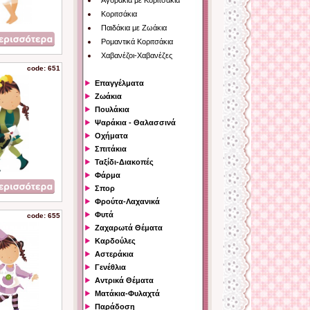
Αγοράκια με Κοριτσάκια
Κοριτσάκια
Παιδάκια με Ζωάκια
Ρομαντικά Κοριτσάκια
Χαβανέζοι-Χαβανέζες
code: 651
Επαγγέλματα
Ζωάκια
Πουλάκια
Ψαράκια - Θαλασσινά
Οχήματα
Σπιτάκια
Ταξίδι-Διακοπές
Φάρμα
Σπορ
Φρούτα-Λαχανικά
Φυτά
code: 655
Ζαχαρωτά Θέματα
Καρδούλες
Αστεράκια
Γενέθλια
Αντρικά Θέματα
Ματάκια-Φυλαχτά
Παράδοση