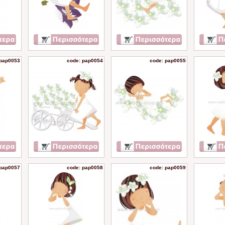
 pap0053
code: pap0054
code: pap0055
 pap0057
code: pap0058
code: pap0059