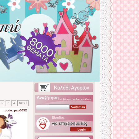
2
3
4
Next
code: pap0052