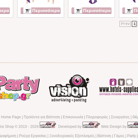
Prev
1
α Home Page
|
Προϊόντα για Βάπτιση
|
Επικοινωνία
|
Πληροφορίες
|
Συνεργάτες
|
Θέ
tisi Shop
© 2010 - 2026
Developed by
Web Design by
Διαφήμιση
|
Ρούχα Εργασίας
|
Ξενοδοχειακός Εξοπλισμός
|
Βάπτιση
|
Γάμος
|
Party