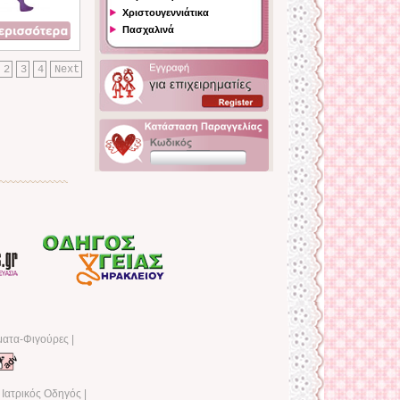
Χριστουγεννιάτικα
Πασχαλινά
2
3
4
Next
ματα-Φιγούρες
|
|
Ιατρικός Οδηγός
|