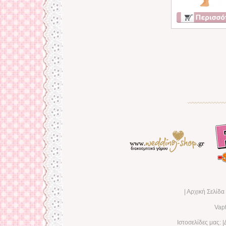
|
Αρχική Σελίδ
Vap
Ιστοσελίδες μας: |