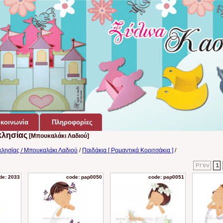
κοινωνία
Πληροφορίες
κλησίας
[Μπουκαλάκι Λαδιού]
κλησίας / Μπουκαλάκι Λαδιού
/
Παιδάκια [ Ρομαντικά Κοριτσάκια ]
/
Prev
1
de: 2033
code: pap0050
code: pap0051