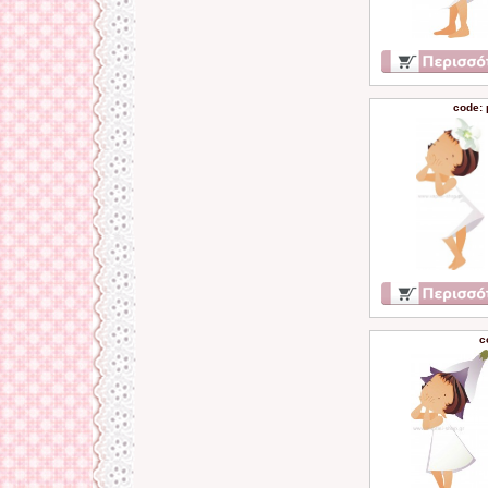
code:
c