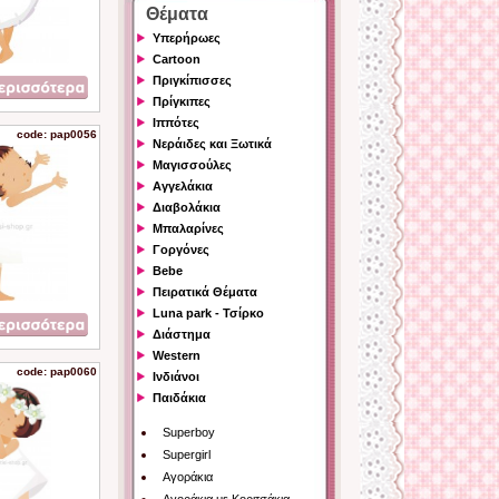
Θέματα
Υπερήρωες
Cartoon
Πριγκίπισσες
Πρίγκιπες
Ιππότες
code: pap0056
Νεράιδες και Ξωτικά
Μαγισσούλες
Αγγελάκια
Διαβολάκια
Μπαλαρίνες
Γοργόνες
Bebe
Πειρατικά Θέματα
Luna park - Τσίρκο
Διάστημα
Western
code: pap0060
Ινδιάνοι
Παιδάκια
Superboy
Supergirl
Αγοράκια