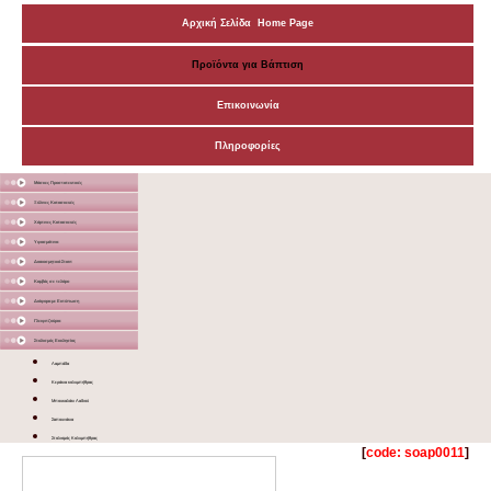
Αρχική Σελίδα Home Page
Προϊόντα για Βάπτιση
Επικοινωνία
Πληροφορίες
Μάσκες Προστατευτικές
Ξύλινες Κατασκευές
Χάρτινες Κατασκευές
Υφασμάτινα
Διακοσμητικά Σταντ
Καμβάς σε τελάρο
Διάφορα με Εκτύπωση
Γλειφιτζούρια
Στολισμός Εκκλησίας
Λαμπάδα
Κεράκια κολυμπήθρας
Μπουκαλάκι Λαδιού
Σαπουνάκια
Στολισμός Κολυμπήθρας
[
code: soap0011
]