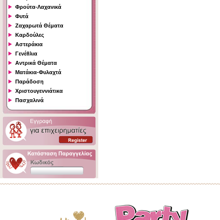
Φρούτα-Λαχανικά
Φυτά
Ζαχαρωτά Θέματα
Καρδούλες
Αστεράκια
Γενέθλια
Αντρικά Θέματα
Ματάκια-Φυλαχτά
Παράδοση
Χριστουγεννιάτικα
Πασχαλινά