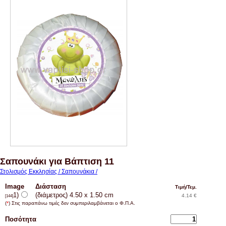
Σαπουνάκι για Βάπτιση 11
Στολισμός Εκκλησίας / Σαπουνάκια /
Image
Διάσταση
Τιμή/Τεμ.
1)
(διάμετρος) 4.50 x 1.50 cm
4.14 €
[144]
(
*
) Στις παραπάνω τιμές δεν συμπεριλαμβάνεται ο Φ.Π.Α.
Ποσότητα