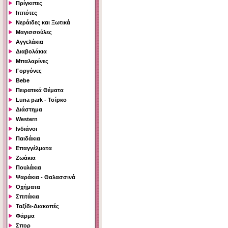
Πρίγκιπες
Ιππότες
Νεράιδες και Ξωτικά
Μαγισσούλες
Αγγελάκια
Διαβολάκια
Μπαλαρίνες
Γοργόνες
Bebe
Πειρατικά Θέματα
Luna park - Τσίρκο
Διάστημα
Western
Ινδιάνοι
Παιδάκια
Επαγγέλματα
Ζωάκια
Πουλάκια
Ψαράκια - Θαλασσινά
Οχήματα
Σπιτάκια
Ταξίδι-Διακοπές
Φάρμα
Σπορ