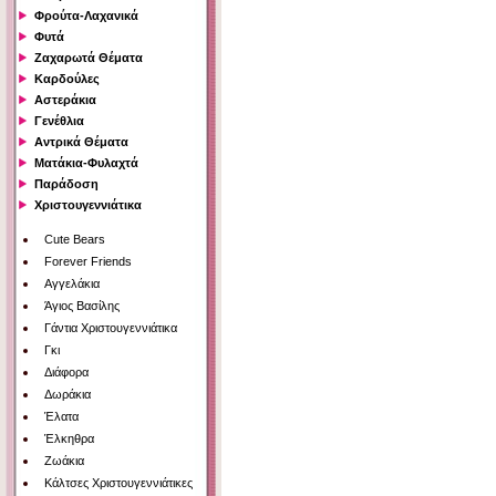
Φρούτα-Λαχανικά
Φυτά
Ζαχαρωτά Θέματα
Καρδούλες
Αστεράκια
Γενέθλια
Αντρικά Θέματα
Ματάκια-Φυλαχτά
Παράδοση
Χριστουγεννιάτικα
Cute Bears
Forever Friends
Αγγελάκια
Άγιος Βασίλης
Γάντια Χριστουγεννιάτικα
Γκι
Διάφορα
Δωράκια
Έλατα
Έλκηθρα
Ζωάκια
Κάλτσες Χριστουγεννιάτικες