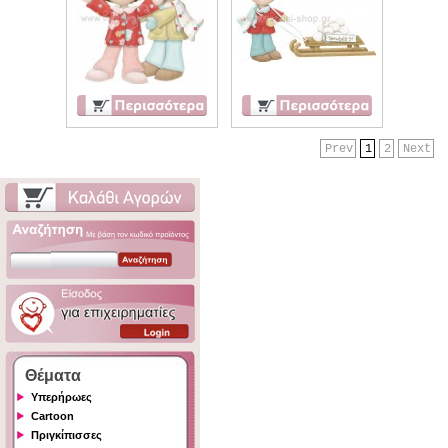
Prev
1
2
Next
Θέματα
Υπερήρωες
Cartoon
Πριγκίπισσες