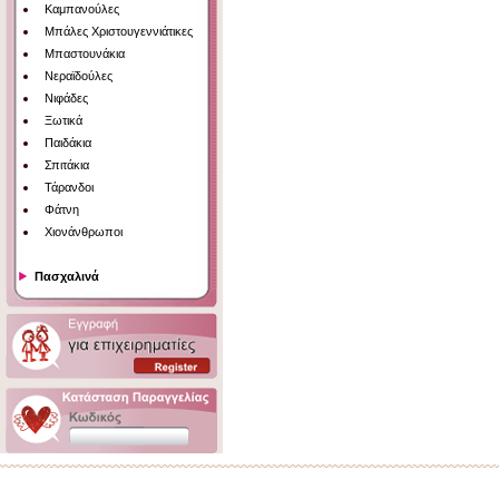
Καμπανούλες
Μπάλες Χριστουγεννιάτικες
Μπαστουνάκια
Νεραϊδούλες
Νιφάδες
Ξωτικά
Παιδάκια
Σπιτάκια
Τάρανδοι
Φάτνη
Χιονάνθρωποι
Πασχαλινά