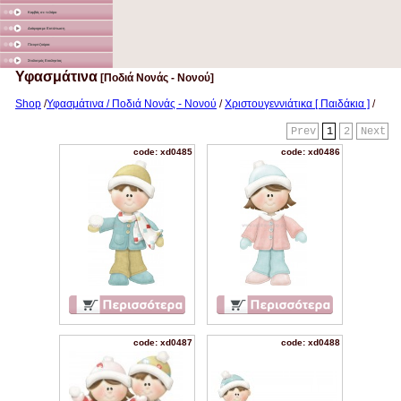
Καμβάς σε τελάρο
Διάφορα με Εκτύπωση
Γλειφιτζούρια
Στολισμός Εκκλησίας
Υφασμάτινα
[Ποδιά Νονάς - Νονού]
Shop
/
Υφασμάτινα / Ποδιά Νονάς - Νονού
/
Χριστουγεννιάτικα [ Παιδάκια ]
/
Prev
1
2
Next
code: xd0485
code: xd0486
code: xd0487
code: xd0488