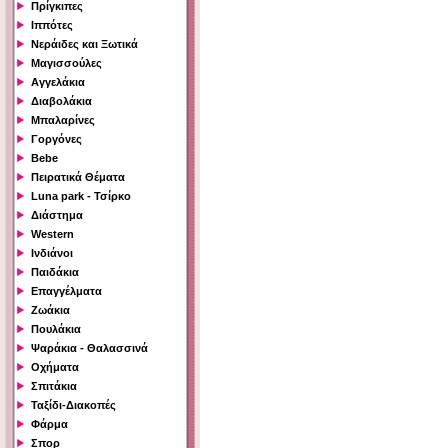
Πρίγκιπες
Ιππότες
Νεράιδες και Ξωτικά
Μαγισσούλες
Αγγελάκια
Διαβολάκια
Μπαλαρίνες
Γοργόνες
Bebe
Πειρατικά Θέματα
Luna park - Τσίρκο
Διάστημα
Western
Ινδιάνοι
Παιδάκια
Επαγγέλματα
Ζωάκια
Πουλάκια
Ψαράκια - Θαλασσινά
Οχήματα
Σπιτάκια
Ταξίδι-Διακοπές
Φάρμα
Σπορ