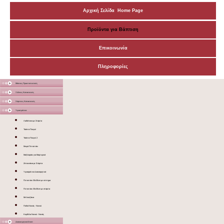
Αρχική Σελίδα Home Page
Προϊόντα για Βάπτιση
Επικοινωνία
Πληροφορίες
Μάσκες Προστατευτικές
Ξύλινες Κατασκευές
Χάρτινες Κατασκευές
Υφασμάτινα
Λαδόπανα με Στάμπα
Τσάντα Πουγκί
Τσάντα Πουγκί 2
Μικρό Πετσετάκι
Μαξιλαράκι για Μαρτυρικά
Ζιπουνάκια με Στάμπα
Υφασμάτινα Διακοσμητικά
Πετσετάκι 30x30cm με κέντημα
Πετσετάκι 30x30cm με στάμπα
Μπλουζάκια
Ποδιά Νονάς - Νονού
Κορδέλα Νονού - Νονάς
Διακοσμητικά Σταντ