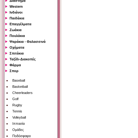
Διάστημα
Western
Ινδιάνοι
Παιδάκια
Επαγγέλματα
Ζωάκια
Πουλάκια
Ψαράκια - Θαλασσινά
Οχήματα
Σπιτάκια
Ταξίδι-Διακοπές
Φάρμα
Σπορ
Baseball
Basketball
Cheerleaders
Golf
Rugby
Tennis
Volleyball
Ιππασία
Ομάδες
Ποδόσφαιρο