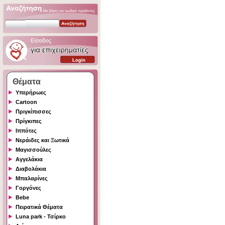
Θέματα
Υπερήρωες
Cartoon
Πριγκίπισσες
Πρίγκιπες
Ιππότες
Νεράιδες και Ξωτικά
Μαγισσούλες
Αγγελάκια
Διαβολάκια
Μπαλαρίνες
Γοργόνες
Bebe
Πειρατικά Θέματα
Luna park - Τσίρκο