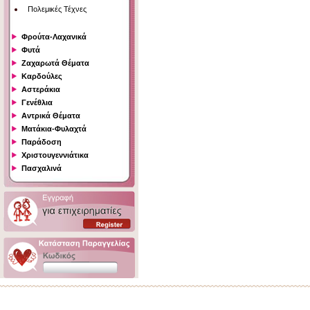
Πολεμικές Τέχνες
Φρούτα-Λαχανικά
Φυτά
Ζαχαρωτά Θέματα
Καρδούλες
Αστεράκια
Γενέθλια
Αντρικά Θέματα
Ματάκια-Φυλαχτά
Παράδοση
Χριστουγεννιάτικα
Πασχαλινά