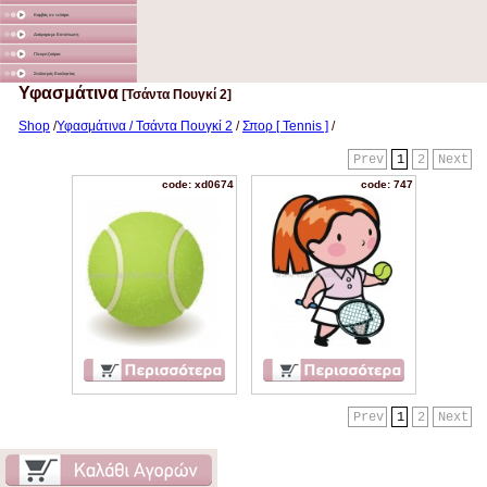
Καμβάς σε τελάρο
Διάφορα με Εκτύπωση
Γλειφιτζούρια
Στολισμός Εκκλησίας
Υφασμάτινα
[Τσάντα Πουγκί 2]
Shop
/
Υφασμάτινα / Τσάντα Πουγκί 2
/
Σπορ [ Tennis ]
/
Prev
1
2
Next
code: xd0674
code: 747
Prev
1
2
Next