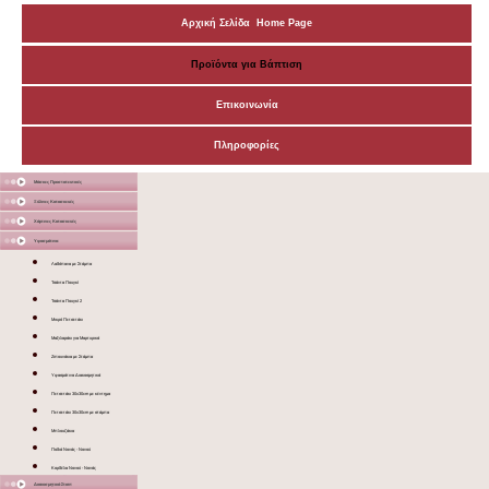
Αρχική Σελίδα Home Page
Προϊόντα για Βάπτιση
Επικοινωνία
Πληροφορίες
Μάσκες Προστατευτικές
Ξύλινες Κατασκευές
Χάρτινες Κατασκευές
Υφασμάτινα
Λαδόπανα με Στάμπα
Τσάντα Πουγκί
Τσάντα Πουγκί 2
Μικρό Πετσετάκι
Μαξιλαράκι για Μαρτυρικά
Ζιπουνάκια με Στάμπα
Υφασμάτινα Διακοσμητικά
Πετσετάκι 30x30cm με κέντημα
Πετσετάκι 30x30cm με στάμπα
Μπλουζάκια
Ποδιά Νονάς - Νονού
Κορδέλα Νονού - Νονάς
Διακοσμητικά Σταντ