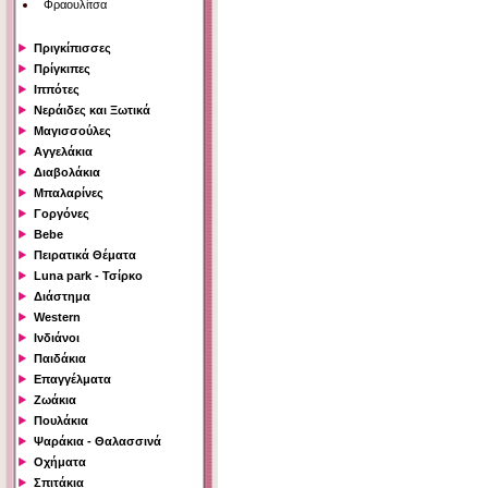
Φραουλίτσα
Πριγκίπισσες
Πρίγκιπες
Ιππότες
Νεράιδες και Ξωτικά
Μαγισσούλες
Αγγελάκια
Διαβολάκια
Μπαλαρίνες
Γοργόνες
Bebe
Πειρατικά Θέματα
Luna park - Τσίρκο
Διάστημα
Western
Ινδιάνοι
Παιδάκια
Επαγγέλματα
Ζωάκια
Πουλάκια
Ψαράκια - Θαλασσινά
Οχήματα
Σπιτάκια