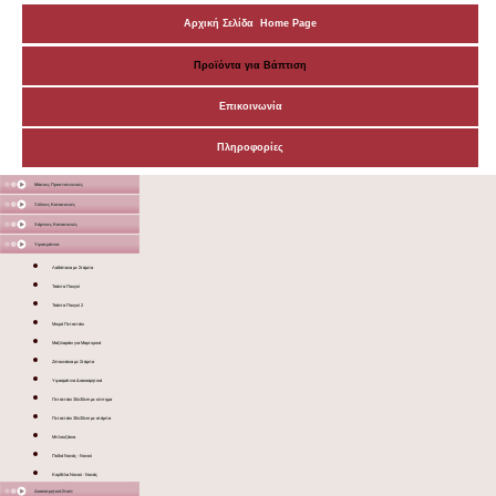
Αρχική Σελίδα Home Page
Προϊόντα για Βάπτιση
Επικοινωνία
Πληροφορίες
Μάσκες Προστατευτικές
Ξύλινες Κατασκευές
Χάρτινες Κατασκευές
Υφασμάτινα
Λαδόπανα με Στάμπα
Τσάντα Πουγκί
Τσάντα Πουγκί 2
Μικρό Πετσετάκι
Μαξιλαράκι για Μαρτυρικά
Ζιπουνάκια με Στάμπα
Υφασμάτινα Διακοσμητικά
Πετσετάκι 30x30cm με κέντημα
Πετσετάκι 30x30cm με στάμπα
Μπλουζάκια
Ποδιά Νονάς - Νονού
Κορδέλα Νονού - Νονάς
Διακοσμητικά Σταντ