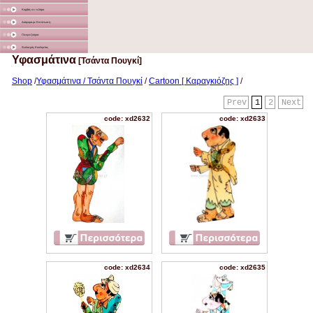
Καμβάς σε τελάρο
Διάφορα με Εκτύπωση
Γλειφιτζούρια
Στολισμός Εκκλησίας
Υφασμάτινα
[Τσάντα Πουγκί]
Shop
/
Υφασμάτινα / Τσάντα Πουγκί
/
Cartoon [ Καραγκιόζης ]
/
Prev
1
2
Next
code: xd2632
code: xd2633
code: xd2634
code: xd2635