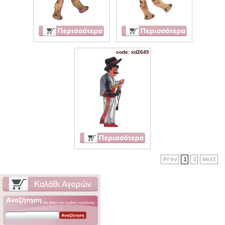
code: xd2645
Prev
1
2
Next