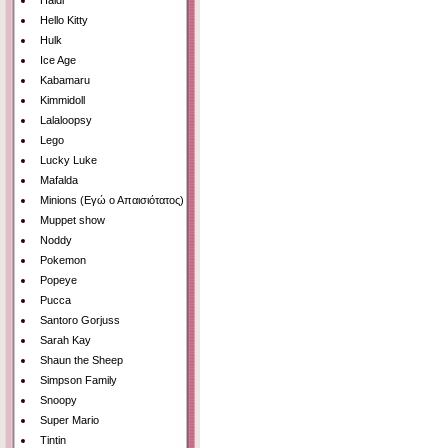
Haidi
Hello Kitty
Hulk
Ice Age
Kabamaru
Kimmidoll
Lalaloopsy
Lego
Lucky Luke
Mafalda
Minions (Εγώ ο Απαισιότατος)
Muppet show
Noddy
Pokemon
Popeye
Pucca
Santoro Gorjuss
Sarah Kay
Shaun the Sheep
Simpson Family
Snoopy
Super Mario
Tintin