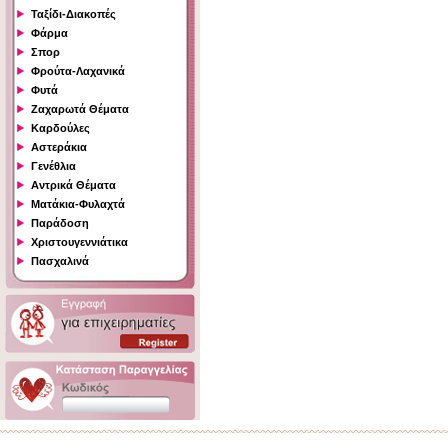
Ταξίδι-Διακοπές
Φάρμα
Σπορ
Φρούτα-Λαχανικά
Φυτά
Ζαχαρωτά Θέματα
Καρδούλες
Αστεράκια
Γενέθλια
Αντρικά Θέματα
Ματάκια-Φυλαχτά
Παράδοση
Χριστουγεννιάτικα
Πασχαλινά