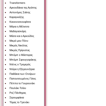
Transformers
Αρκουδάκια της Αγάπης
Αστυνόμος Σαϊνης
Καραγκιόζης
Κοκκινοσκουφίτσα
Μάγια η Μέλισσα
Μαδαγασκάρη
Μάσα και ο Αρκούδος
Μικρό μου Πόνυ
Μικρός Νικόλας
Μικρός Πρίγκιπας
Μπόμπ ο Μάστορας
Μπόμπ Σφουγγαράκης
Ντένις ο Τρομερός
Ντόρα η Εξερευνήτρια
Παιδάκια των Ονείρων
Παπουτσωμένος Γάτος
Πέππα το Γουρουνάκι
Πουλάκι Τσίου
Ροζ Πάνθηρας
Στρουμφάκια
Τόμας το Τρενάκι