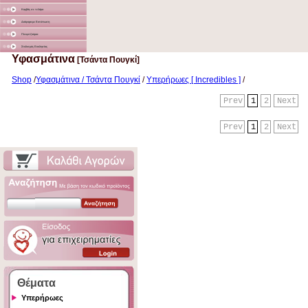
Καμβάς σε τελάρο
Διάφορα με Εκτύπωση
Γλειφιτζούρια
Στολισμός Εκκλησίας
Υφασμάτινα
[Τσάντα Πουγκί]
Shop
/
Υφασμάτινα / Τσάντα Πουγκί
/
Υπερήρωες [ Incredibles ]
/
Prev
1
2
Next
Prev
1
2
Next
Θέματα
Υπερήρωες