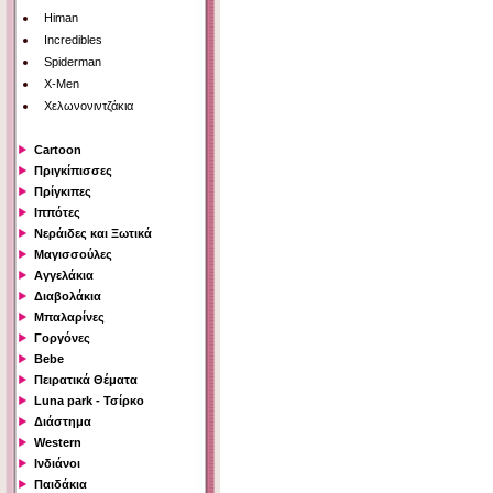
Himan
Incredibles
Spiderman
X-Men
Χελωνονιντζάκια
Cartoon
Πριγκίπισσες
Πρίγκιπες
Ιππότες
Νεράιδες και Ξωτικά
Μαγισσούλες
Αγγελάκια
Διαβολάκια
Μπαλαρίνες
Γοργόνες
Bebe
Πειρατικά Θέματα
Luna park - Τσίρκο
Διάστημα
Western
Ινδιάνοι
Παιδάκια