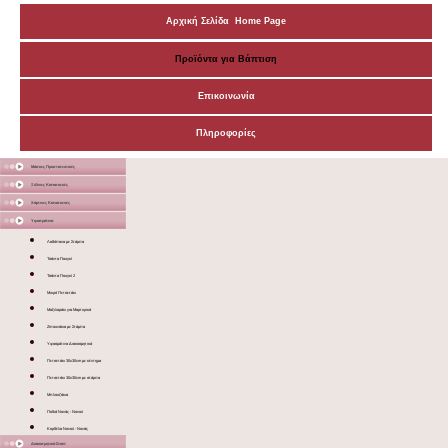
Αρχική Σελίδα Home Page
Προϊόντα για Βάπτιση
Επικοινωνία
Πληροφορίες
Μάσκες Προστατευτικές
Ξύλινες Κατασκευές
Χάρτινες Κατασκευές
Υφασμάτινα
Λαδόπανα με Στάμπα
Τσάντα Πουγκί
Τσάντα Πουγκί 2
Μικρό Πετσετάκι
Μαξιλαράκι για Μαρτυρικά
Ζιπουνάκια με Στάμπα
Υφασμάτινα Διακοσμητικά
Πετσετάκι 30x30cm με κέντημα
Πετσετάκι 30x30cm με στάμπα
Μπλουζάκια
Ποδιά Νονάς - Νονού
Κορδέλα Νονού - Νονάς
Διακοσμητικά Σταντ