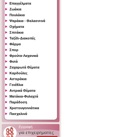
Επαγγέλματα
Ζωάκια
Πουλάκια
Ψαράκια - Θαλασσινά
Οχήματα
Σπιτάκια
Ταξίδι-Διακοπές
Φάρμα
Σπορ
Φρούτα-Λαχανικά
Φυτά
Ζαχαρωτά Θέματα
Καρδούλες
Αστεράκια
Γενέθλια
Αντρικά Θέματα
Ματάκια-Φυλαχτά
Παράδοση
Χριστουγεννιάτικα
Πασχαλινά