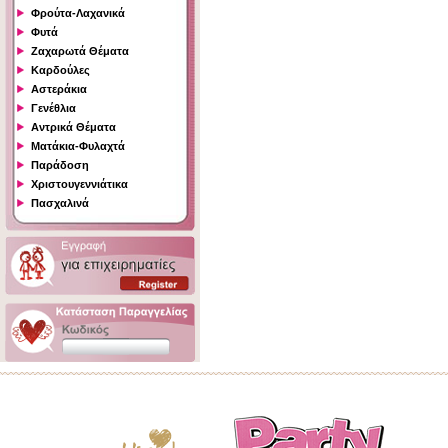
Φρούτα-Λαχανικά
Φυτά
Ζαχαρωτά Θέματα
Καρδούλες
Αστεράκια
Γενέθλια
Αντρικά Θέματα
Ματάκια-Φυλαχτά
Παράδοση
Χριστουγεννιάτικα
Πασχαλινά