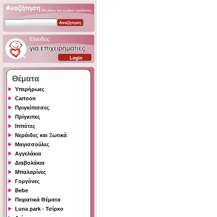
Θέματα
Υπερήρωες
Cartoon
Πριγκίπισσες
Πρίγκιπες
Ιππότες
Νεράιδες και Ξωτικά
Μαγισσούλες
Αγγελάκια
Διαβολάκια
Μπαλαρίνες
Γοργόνες
Bebe
Πειρατικά Θέματα
Luna park - Τσίρκο