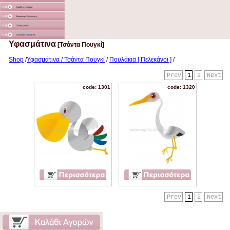
Καμβάς σε τελάρο
Διάφορα με Εκτύπωση
Γλειφιτζούρια
Στολισμός Εκκλησίας
Υφασμάτινα
[Τσάντα Πουγκί]
Shop
/
Υφασμάτινα / Τσάντα Πουγκί
/
Πουλάκια [ Πελεκάνοι ]
/
Prev
1
2
Next
code: 1301
code: 1320
Prev
1
2
Next