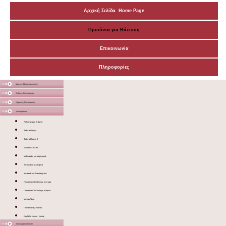
Αρχική Σελίδα Home Page
Προϊόντα για Βάπτιση
Επικοινωνία
Πληροφορίες
Μάσκες Προστατευτικές
Ξύλινες Κατασκευές
Χάρτινες Κατασκευές
Υφασμάτινα
Λαδόπανα με Στάμπα
Τσάντα Πουγκί
Τσάντα Πουγκί 2
Μικρό Πετσετάκι
Μαξιλαράκι για Μαρτυρικά
Ζιπουνάκια με Στάμπα
Υφασμάτινα Διακοσμητικά
Πετσετάκι 30x30cm με κέντημα
Πετσετάκι 30x30cm με στάμπα
Μπλουζάκια
Ποδιά Νονάς - Νονού
Κορδέλα Νονού - Νονάς
Διακοσμητικά Σταντ