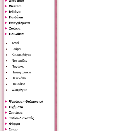
Διάστημα
Western
Ινδιάνοι
Παιδάκια
Επαγγέλματα
Ζωάκια
Πουλάκια
Αετοί
Γλάροι
Κουκουβάγιες
Νυχτερίδες
Παγώνια
Παπαγαλάκια
Πελεκάνοι
Πουλάκια
Φλαμίνγκο
Ψαράκια - Θαλασσινά
Οχήματα
Σπιτάκια
Ταξίδι-Διακοπές
Φάρμα
Σπορ