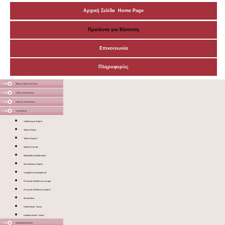
Αρχική Σελίδα Home Page
Προϊόντα για Βάπτιση
Επικοινωνία
Πληροφορίες
Μάσκες Προστατευτικές
Ξύλινες Κατασκευές
Χάρτινες Κατασκευές
Υφασμάτινα
Λαδόπανα με Στάμπα
Τσάντα Πουγκί
Τσάντα Πουγκί 2
Μικρό Πετσετάκι
Μαξιλαράκι για Μαρτυρικά
Ζιπουνάκια με Στάμπα
Υφασμάτινα Διακοσμητικά
Πετσετάκι 30x30cm με κέντημα
Πετσετάκι 30x30cm με στάμπα
Μπλουζάκια
Ποδιά Νονάς - Νονού
Κορδέλα Νονού - Νονάς
Διακοσμητικά Σταντ