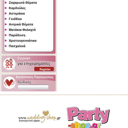
Ζαχαρωτά Θέματα
Καρδούλες
Αστεράκια
Γενέθλια
Αντρικά Θέματα
Ματάκια-Φυλαχτά
Παράδοση
Χριστουγεννιάτικα
Πασχαλινά