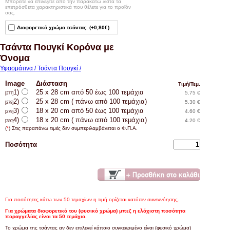
Μπορείτε να επιλέξετε από την παρακάτω λίστα τα
επιπρόσθετα χαρακτηριστικά που θέλετε για το προϊόν
σας.
Διαφορετικό χρώμα τσάντας. (+0,80€)
Τσάντα Πουγκί Κορόνα με
Όνομα
Υφασμάτινα / Τσάντα Πουγκί /
Image
Διάσταση
Τιμή/Τεμ.
1)
25 x 28 cm από 50 έως 100 τεμάχια
5.75 €
[277]
2)
25 x 28 cm ( πάνω από 100 τεμάχια)
5.30 €
[278]
3)
18 x 20 cm από 50 έως 100 τεμάχια
4.60 €
[279]
4)
18 x 20 cm ( πάνω από 100 τεμάχια)
4.20 €
[280]
(
*
) Στις παραπάνω τιμές δεν συμπεριλαμβάνεται ο Φ.Π.Α.
Ποσότητα
Για ποσότητες κάτω των 50 τεμαχίων η τιμή ορίζεται κατόπιν συνεννόησης.
Για χρώματα διαφορετικά του (φυσικό χρώμα) μπεζ η ελάχιστη ποσότητα
παραγγελίας είναι τα 50 τεμάχια.
Το χρώμα της τσάντας αν δεν επιλεγεί κάποιο συγκεκριμένο είναι (φυσικό χρώμα)