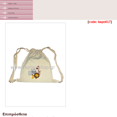
Καμβάς σε τελάρο
Διάφορα με Εκτύπωση
Γλειφιτζούρια
Στολισμός Εκκλησίας
[
code: bapo017
]
Επιπρόσθετα