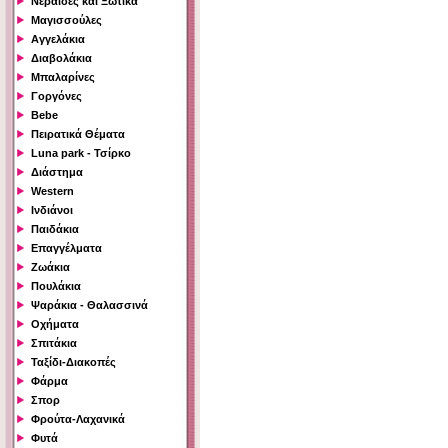
Νεράιδες και Ξωτικά
Μαγισσούλες
Αγγελάκια
Διαβολάκια
Μπαλαρίνες
Γοργόνες
Bebe
Πειρατικά Θέματα
Luna park - Τσίρκο
Διάστημα
Western
Ινδιάνοι
Παιδάκια
Επαγγέλματα
Ζωάκια
Πουλάκια
Ψαράκια - Θαλασσινά
Οχήματα
Σπιτάκια
Ταξίδι-Διακοπές
Φάρμα
Σπορ
Φρούτα-Λαχανικά
Φυτά