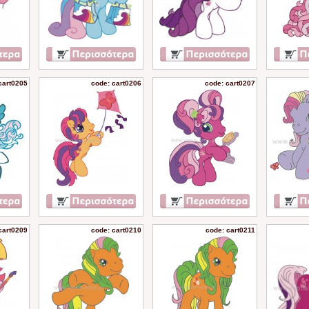
cart0205
code: cart0206
code: cart0207
cart0209
code: cart0210
code: cart0211