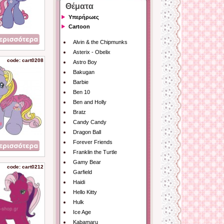
Θέματα
Υπερήρωες
Cartoon
Alvin & the Chipmunks
Asterix - Obelix
code: cart0208
Astro Boy
Bakugan
Barbie
Ben 10
Ben and Holly
Bratz
Candy Candy
Dragon Ball
Forever Friends
Franklin the Turtle
Gamy Bear
code: cart0212
Garfield
Haidi
Hello Kitty
Hulk
Ice Age
Kabamaru