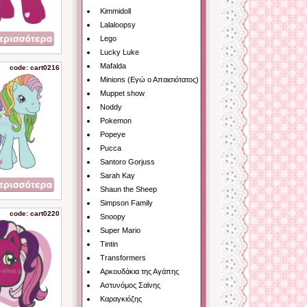
Kimmidoll
Lalaloopsy
Lego
Lucky Luke
Mafalda
code: cart0216
Minions (Εγώ ο Απαισιότατος)
Muppet show
Noddy
Pokemon
Popeye
Pucca
Santoro Gorjuss
Sarah Kay
Shaun the Sheep
Simpson Family
code: cart0220
Snoopy
Super Mario
Tintin
Transformers
Αρκουδάκια της Αγάπης
Αστυνόμος Σαϊνης
Καραγκιόζης