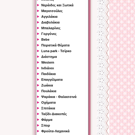
Νεράιδες και Ξωτικά
Μαγισσούλες
Αγγελάκια
Διαβολάκια
Μπαλαρίνες
Γοργόνες
Bebe
Πειρατικά Θέματα
Luna park - Τσίρκο
Διάστημα
Western
Ινδιάνοι
Παιδάκια
Επαγγέλματα
Ζωάκια
Πουλάκια
Ψαράκια - Θαλασσινά
Οχήματα
Σπιτάκια
Ταξίδι-Διακοπές
Φάρμα
Σπορ
Φρούτα-Λαχανικά