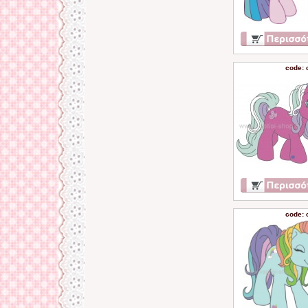
code: 
code: 