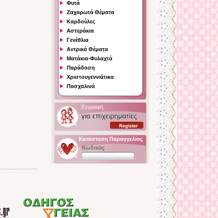
Φυτά
Ζαχαρωτά Θέματα
Καρδούλες
Αστεράκια
Γενέθλια
Αντρικά Θέματα
Ματάκια-Φυλαχτά
Παράδοση
Χριστουγεννιάτικα
Πασχαλινά