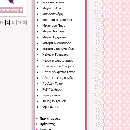
Κοκκινοσκουφίτσα
Μάγια η Μέλισσα
Μαδαγασκάρη
Μάσα και ο Αρκούδος
ev
1
2
Next
Μικρό μου Πόνυ
Μικρός Νικόλας
Μικρός Πρίγκιπας
Μπόμπ ο Μάστορας
Μπόμπ Σφουγγαράκης
Ντένις ο Τρομερός
Ντόρα η Εξερευνήτρια
Παιδάκια των Ονείρων
Παπουτσωμένος Γάτος
Πέππα το Γουρουνάκι
Πουλάκι Τσίου
Ροζ Πάνθηρας
Στρουμφάκια
Τόμας το Τρενάκι
Φραουλίτσα
Πριγκίπισσες
Πρίγκιπες
Ιππότες