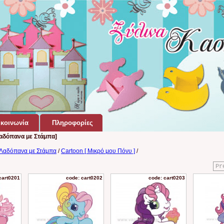
κοινωνία
Πληροφορίες
αδόπανα με Στάμπα]
 Λαδόπανα με Στάμπα
/
Cartoon [ Μικρό μου Πόνυ ]
/
Pr
cart0201
code: cart0202
code: cart0203