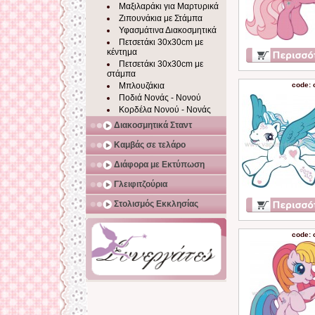
Μαξιλαράκι για Μαρτυρικά
Ζιπουνάκια με Στάμπα
Υφασμάτινα Διακοσμητικά
Πετσετάκι 30x30cm με
κέντημα
Πετσετάκι 30x30cm με
στάμπα
Μπλουζάκια
code: 
Ποδιά Νονάς - Νονού
Κορδέλα Νονού - Νονάς
Διακοσμητικά Σταντ
Καμβάς σε τελάρο
Διάφορα με Εκτύπωση
Γλειφιτζούρια
Στολισμός Εκκλησίας
code: 