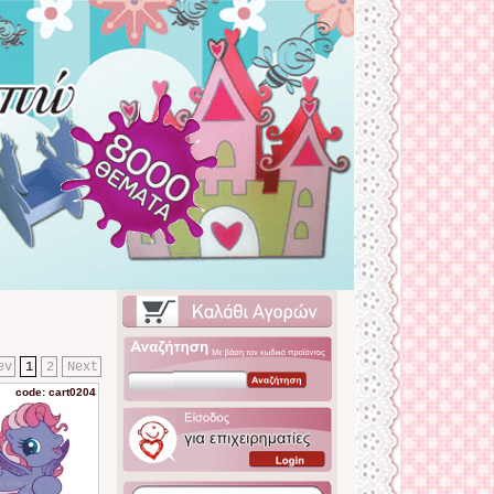
ev
1
2
Next
code: cart0204