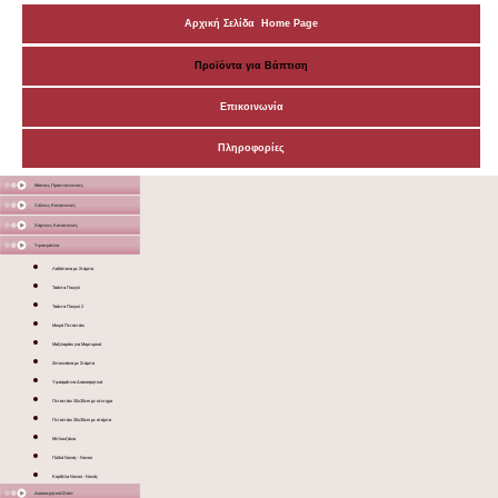
Αρχική Σελίδα Home Page
Προϊόντα για Βάπτιση
Επικοινωνία
Πληροφορίες
Μάσκες Προστατευτικές
Ξύλινες Κατασκευές
Χάρτινες Κατασκευές
Υφασμάτινα
Λαδόπανα με Στάμπα
Τσάντα Πουγκί
Τσάντα Πουγκί 2
Μικρό Πετσετάκι
Μαξιλαράκι για Μαρτυρικά
Ζιπουνάκια με Στάμπα
Υφασμάτινα Διακοσμητικά
Πετσετάκι 30x30cm με κέντημα
Πετσετάκι 30x30cm με στάμπα
Μπλουζάκια
Ποδιά Νονάς - Νονού
Κορδέλα Νονού - Νονάς
Διακοσμητικά Σταντ