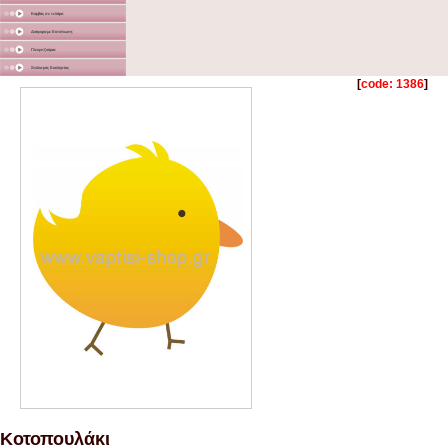
Καμβάς σε τελάρο
Διάφορα με Εκτύπωση
Γλειφιτζούρια
Στολισμός Εκκλησίας
[
code: 1386
]
Κοτοπουλάκι