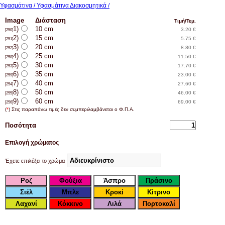
Υφασμάτινα / Υφασμάτινα Διακοσμητικά /
Image
Διάσταση
Τιμή/Τεμ.
1)
10 cm
3.20 €
[250]
2)
15 cm
5.75 €
[251]
3)
20 cm
8.80 €
[252]
4)
25 cm
11.50 €
[258]
5)
30 cm
17.70 €
[253]
6)
35 cm
23.00 €
[259]
7)
40 cm
27.60 €
[254]
8)
50 cm
46.00 €
[255]
9)
60 cm
69.00 €
[256]
(
*
) Στις παραπάνω τιμές δεν συμπεριλαμβάνεται ο Φ.Π.Α.
Ποσότητα
Επιλογή χρώματος
Έχετε επιλέξει το χρώμα