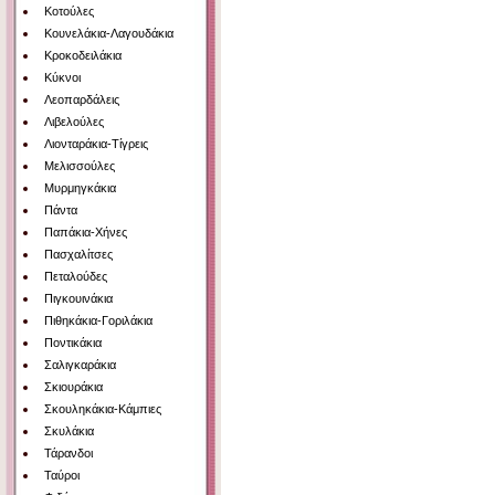
Κοτούλες
Κουνελάκια-Λαγουδάκια
Κροκοδειλάκια
Κύκνοι
Λεοπαρδάλεις
Λιβελούλες
Λιονταράκια-Τίγρεις
Μελισσούλες
Μυρμηγκάκια
Πάντα
Παπάκια-Χήνες
Πασχαλίτσες
Πεταλούδες
Πιγκουινάκια
Πιθηκάκια-Γοριλάκια
Ποντικάκια
Σαλιγκαράκια
Σκιουράκια
Σκουληκάκια-Κάμπιες
Σκυλάκια
Τάρανδοι
Ταύροι