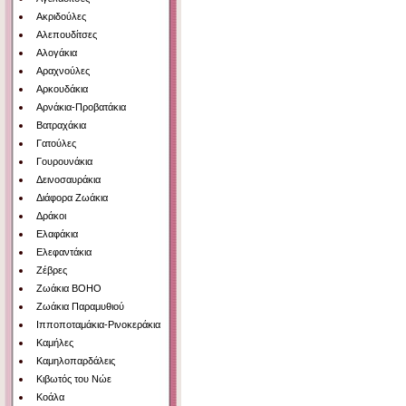
Ακριδούλες
Αλεπουδίτσες
Αλογάκια
Αραχνούλες
Αρκουδάκια
Αρνάκια-Προβατάκια
Βατραχάκια
Γατούλες
Γουρουνάκια
Δεινοσαυράκια
Διάφορα Ζωάκια
Δράκοι
Ελαφάκια
Ελεφαντάκια
Ζέβρες
Ζωάκια BOHO
Ζωάκια Παραμυθιού
Ιπποποταμάκια-Ρινοκεράκια
Καμήλες
Καμηλοπαρδάλεις
Κιβωτός του Νώε
Κοάλα