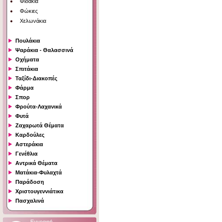
Φιδάκια
Φώκιες
Χελωνάκια
Πουλάκια
Ψαράκια - Θαλασσινά
Οχήματα
Σπιτάκια
Ταξίδι-Διακοπές
Φάρμα
Σπορ
Φρούτα-Λαχανικά
Φυτά
Ζαχαρωτά Θέματα
Καρδούλες
Αστεράκια
Γενέθλια
Αντρικά Θέματα
Ματάκια-Φυλαχτά
Παράδοση
Χριστουγεννιάτικα
Πασχαλινά