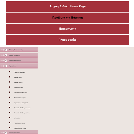
Αρχική Σελίδα Home Page
Προϊόντα για Βάπτιση
Επικοινωνία
Πληροφορίες
Μάσκες Προστατευτικές
Ξύλινες Κατασκευές
Χάρτινες Κατασκευές
Υφασμάτινα
Λαδόπανα με Στάμπα
Τσάντα Πουγκί
Τσάντα Πουγκί 2
Μικρό Πετσετάκι
Μαξιλαράκι για Μαρτυρικά
Ζιπουνάκια με Στάμπα
Υφασμάτινα Διακοσμητικά
Πετσετάκι 30x30cm με κέντημα
Πετσετάκι 30x30cm με στάμπα
Μπλουζάκια
Ποδιά Νονάς - Νονού
Κορδέλα Νονού - Νονάς
Διακοσμητικά Σταντ