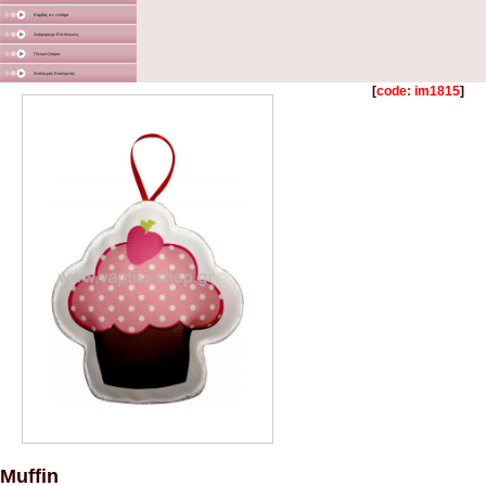
Καμβάς σε τελάρο
Διάφορα με Εκτύπωση
Γλειφιτζούρια
Στολισμός Εκκλησίας
[
code: im1815
]
Muffin