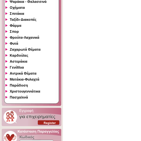
Ψαράκια - Θαλασσινά
Οχήματα
Σπιτάκια
Ταξίδι-Διακοπές
Φάρμα
Σπορ
Φρούτα-Λαχανικά
Φυτά
Ζαχαρωτά Θέματα
Καρδούλες
Αστεράκια
Γενέθλια
Αντρικά Θέματα
Ματάκια-Φυλαχτά
Παράδοση
Χριστουγεννιάτικα
Πασχαλινά