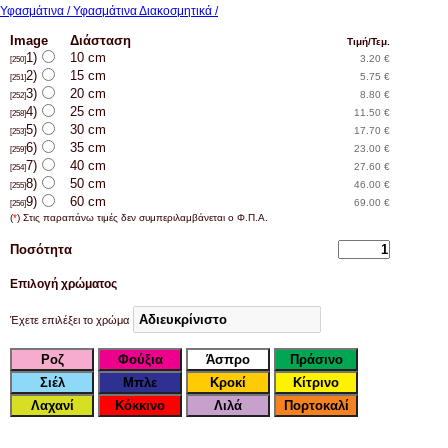
Υφασμάτινα / Υφασμάτινα Διακοσμητικά /
Image
Διάσταση
Τιμή/Τεμ.
1)
10 cm
3.20 €
[250]
2)
15 cm
5.75 €
[251]
3)
20 cm
8.80 €
[252]
4)
25 cm
11.50 €
[258]
5)
30 cm
17.70 €
[253]
6)
35 cm
23.00 €
[259]
7)
40 cm
27.60 €
[254]
8)
50 cm
46.00 €
[255]
9)
60 cm
69.00 €
[256]
(
*
) Στις παραπάνω τιμές δεν συμπεριλαμβάνεται ο Φ.Π.Α.
Ποσότητα
Επιλογή χρώματος
Έχετε επιλέξει το χρώμα