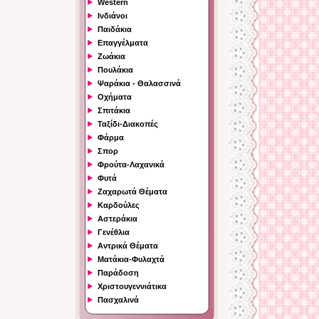
Western
Ινδιάνοι
Παιδάκια
Επαγγέλματα
Ζωάκια
Πουλάκια
Ψαράκια - Θαλασσινά
Οχήματα
Σπιτάκια
Ταξίδι-Διακοπές
Φάρμα
Σπορ
Φρούτα-Λαχανικά
Φυτά
Ζαχαρωτά Θέματα
Καρδούλες
Αστεράκια
Γενέθλια
Αντρικά Θέματα
Ματάκια-Φυλαχτά
Παράδοση
Χριστουγεννιάτικα
Πασχαλινά