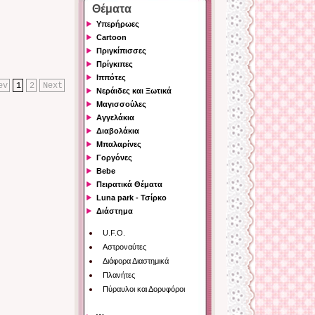
Θέματα
Υπερήρωες
Cartoon
Πριγκίπισσες
Πρίγκιπες
Ιππότες
ev
1
2
Next
Νεράιδες και Ξωτικά
Μαγισσούλες
Αγγελάκια
Διαβολάκια
Μπαλαρίνες
Γοργόνες
Bebe
Πειρατικά Θέματα
Luna park - Τσίρκο
Διάστημα
U.F.O.
Αστροναύτες
Διάφορα Διαστημικά
Πλανήτες
Πύραυλοι και Δορυφόροι