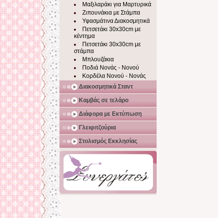
Μαξιλαράκι για Μαρτυρικά
Ζιπουνάκια με Στάμπα
Υφασμάτινα Διακοσμητικά
Πετσετάκι 30x30cm με
κέντημα
Πετσετάκι 30x30cm με
στάμπα
Μπλουζάκια
Ποδιά Νονάς - Νονού
Κορδέλα Νονού - Νονάς
Διακοσμητικά Σταντ
Καμβάς σε τελάρο
Διάφορα με Εκτύπωση
Γλειφιτζούρια
Στολισμός Εκκλησίας