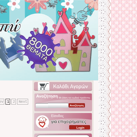
ev
1
2
Next