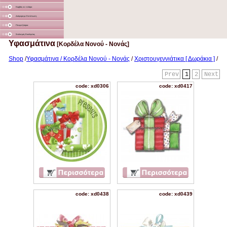
Καμβάς σε τελάρο
Διάφορα με Εκτύπωση
Γλειφιτζούρια
Στολισμός Εκκλησίας
Υφασμάτινα
[Κορδέλα Νονού - Νονάς]
Shop
/
Υφασμάτινα / Κορδέλα Νονού - Νονάς
/
Χριστουγεννιάτικα [ Δωράκια ]
/
Prev
1
2
Next
code: xd0306
code: xd0417
code: xd0438
code: xd0439