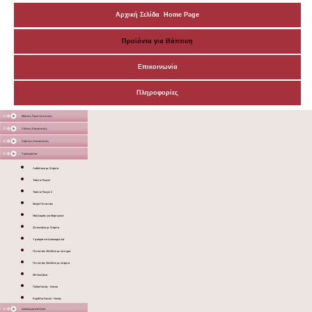
Αρχική Σελίδα Home Page
Προϊόντα για Βάπτιση
Επικοινωνία
Πληροφορίες
Μάσκες Προστατευτικές
Ξύλινες Κατασκευές
Χάρτινες Κατασκευές
Υφασμάτινα
Λαδόπανα με Στάμπα
Τσάντα Πουγκί
Τσάντα Πουγκί 2
Μικρό Πετσετάκι
Μαξιλαράκι για Μαρτυρικά
Ζιπουνάκια με Στάμπα
Υφασμάτινα Διακοσμητικά
Πετσετάκι 30x30cm με κέντημα
Πετσετάκι 30x30cm με στάμπα
Μπλουζάκια
Ποδιά Νονάς - Νονού
Κορδέλα Νονού - Νονάς
Διακοσμητικά Σταντ