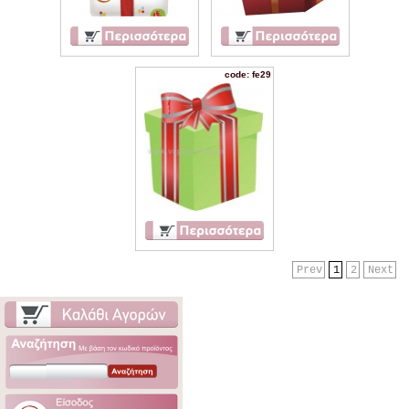
code: fe29
Prev
1
2
Next