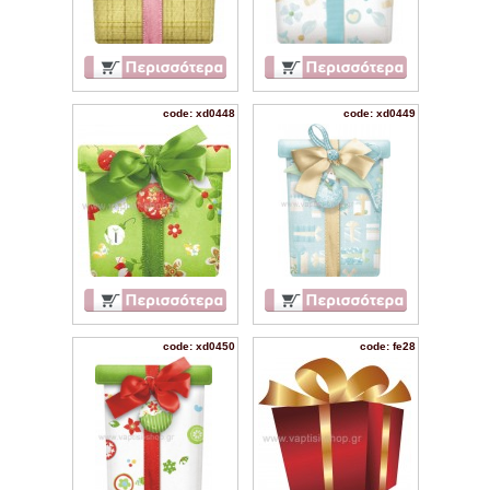
code: xd0448
code: xd0449
code: xd0450
code: fe28