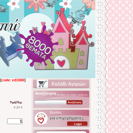
[
code: xd1886
]
Τιμή/Τεμ.
9.20 €