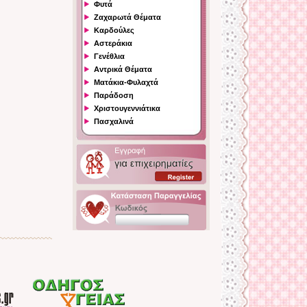
Φυτά
Ζαχαρωτά Θέματα
Καρδούλες
Αστεράκια
Γενέθλια
Αντρικά Θέματα
Ματάκια-Φυλαχτά
Παράδοση
Χριστουγεννιάτικα
Πασχαλινά