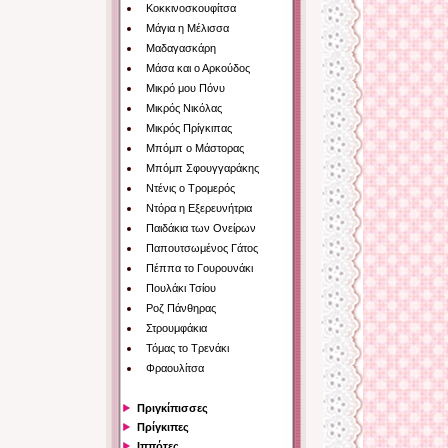
Κοκκινοσκουφίτσα
Μάγια η Μέλισσα
Μαδαγασκάρη
Μάσα και ο Αρκούδος
Μικρό μου Πόνυ
Μικρός Νικόλας
Μικρός Πρίγκιπας
Μπόμπ ο Μάστορας
Μπόμπ Σφουγγαράκης
Ντένις ο Τρομερός
Ντόρα η Εξερευνήτρια
Παιδάκια των Ονείρων
Παπουτσωμένος Γάτος
Πέππα το Γουρουνάκι
Πουλάκι Τσίου
Ροζ Πάνθηρας
Στρουμφάκια
Τόμας το Τρενάκι
Φραουλίτσα
Πριγκίπισσες
Πρίγκιπες
Ιππότες