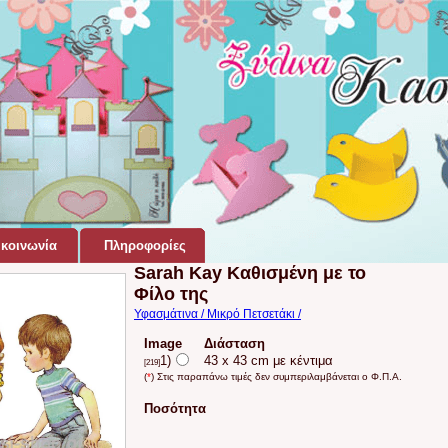
κοινωνία
Πληροφορίες
Sarah Kay Καθισμένη με το
Φίλο της
Υφασμάτινα / Μικρό Πετσετάκι /
Image
Διάσταση
1)
43 x 43 cm με κέντιμα
[219]
(
*
) Στις παραπάνω τιμές δεν συμπεριλαμβάνεται ο Φ.Π.Α.
Ποσότητα