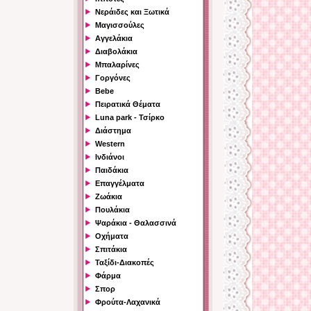
Νεράιδες και Ξωτικά
Μαγισσούλες
Αγγελάκια
Διαβολάκια
Μπαλαρίνες
Γοργόνες
Bebe
Πειρατικά Θέματα
Luna park - Τσίρκο
Διάστημα
Western
Ινδιάνοι
Παιδάκια
Επαγγέλματα
Ζωάκια
Πουλάκια
Ψαράκια - Θαλασσινά
Οχήματα
Σπιτάκια
Ταξίδι-Διακοπές
Φάρμα
Σπορ
Φρούτα-Λαχανικά