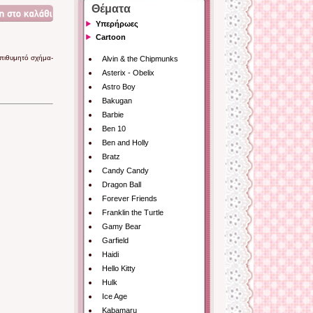
Θέματα
Υπερήρωες
Cartoon
επιθυμητό σχήμα-
Alvin & the Chipmunks
Asterix - Obelix
Astro Boy
Bakugan
Barbie
Ben 10
Ben and Holly
Bratz
Candy Candy
Dragon Ball
Forever Friends
Franklin the Turtle
Gamy Bear
Garfield
Haidi
Hello Kitty
Hulk
Ice Age
Kabamaru