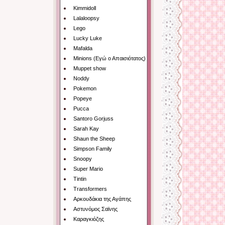
Kimmidoll
Lalaloopsy
Lego
Lucky Luke
Mafalda
Minions (Εγώ ο Απαισιότατος)
Muppet show
Noddy
Pokemon
Popeye
Pucca
Santoro Gorjuss
Sarah Kay
Shaun the Sheep
Simpson Family
Snoopy
Super Mario
Tintin
Transformers
Αρκουδάκια της Αγάπης
Αστυνόμος Σαϊνης
Καραγκιόζης