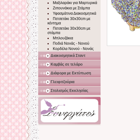
Μαξιλαράκι για Μαρτυρικά
Ζιπουνάκια με Στάμπα
Υφασμάτινα Διακοσμητικά
Πετσετάκι 30x30cm με
κέντημα
Πετσετάκι 30x30cm με
στάμπα
Μπλουζάκια
Ποδιά Νονάς - Νονού
Κορδέλα Νονού - Νονάς
Διακοσμητικά Σταντ
Καμβάς σε τελάρο
Διάφορα με Εκτύπωση
Γλειφιτζούρια
Στολισμός Εκκλησίας