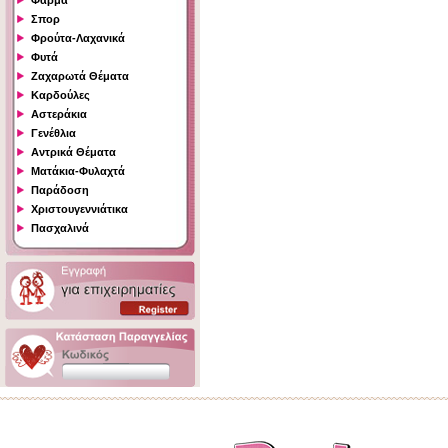
Φάρμα
Σπορ
Φρούτα-Λαχανικά
Φυτά
Ζαχαρωτά Θέματα
Καρδούλες
Αστεράκια
Γενέθλια
Αντρικά Θέματα
Ματάκια-Φυλαχτά
Παράδοση
Χριστουγεννιάτικα
Πασχαλινά