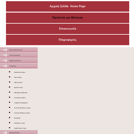
Αρχική Σελίδα Home Page
Προϊόντα για Βάπτιση
Επικοινωνία
Πληροφορίες
Μάσκες Προστατευτικές
Ξύλινες Κατασκευές
Χάρτινες Κατασκευές
Υφασμάτινα
Λαδόπανα με Στάμπα
Τσάντα Πουγκί
Τσάντα Πουγκί 2
Μικρό Πετσετάκι
Μαξιλαράκι για Μαρτυρικά
Ζιπουνάκια με Στάμπα
Υφασμάτινα Διακοσμητικά
Πετσετάκι 30x30cm με κέντημα
Πετσετάκι 30x30cm με στάμπα
Μπλουζάκια
Ποδιά Νονάς - Νονού
Κορδέλα Νονού - Νονάς
Διακοσμητικά Σταντ