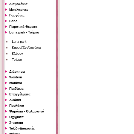
Διαβολάκια
Μπαλαρίνες
Γοργόνες
Bebe
Πειρατικά Θέματα
Luna park - Τσίρκο
Luna park
Καρουζέλ-Αλογάκια
Κλόουν
Τσίρκο
Διάστημα
Western
Ινδιάνοι
Παιδάκια
Επαγγέλματα
Ζωάκια
Πουλάκια
Ψαράκια - Θαλασσινά
Οχήματα
Σπιτάκια
Ταξίδι-Διακοπές