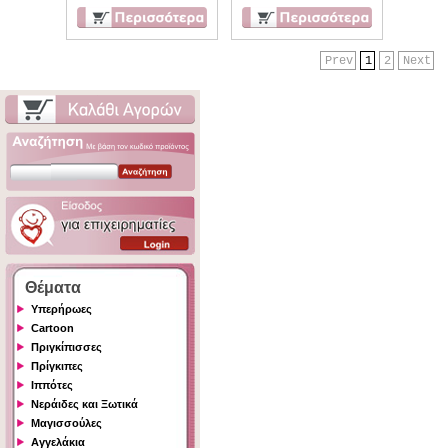
Prev
1
2
Next
Θέματα
Υπερήρωες
Cartoon
Πριγκίπισσες
Πρίγκιπες
Ιππότες
Νεράιδες και Ξωτικά
Μαγισσούλες
Αγγελάκια