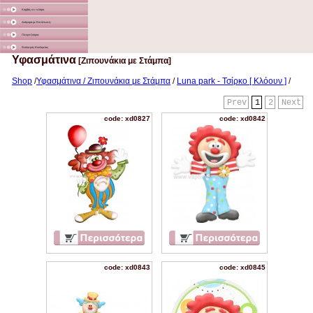
Καμβάς σε τελάρο
Διάφορα με Εκτύπωση
Γλειφιτζούρια
Στολισμός Εκκλησίας
Υφασμάτινα
[Ζιπουνάκια με Στάμπα]
Shop
/
Υφασμάτινα / Ζιπουνάκια με Στάμπα
/
Luna park - Τσίρκο [ Κλόουν ]
/
Prev
1
2
Next
code: xd0827
code: xd0842
code: xd0843
code: xd0845