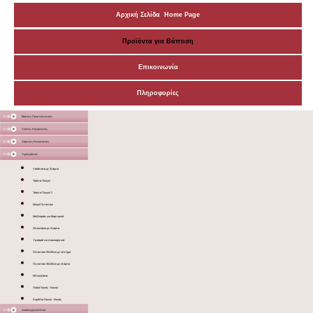
Αρχική Σελίδα Home Page
Προϊόντα για Βάπτιση
Επικοινωνία
Πληροφορίες
Μάσκες Προστατευτικές
Ξύλινες Κατασκευές
Χάρτινες Κατασκευές
Υφασμάτινα
Λαδόπανα με Στάμπα
Τσάντα Πουγκί
Τσάντα Πουγκί 2
Μικρό Πετσετάκι
Μαξιλαράκι για Μαρτυρικά
Ζιπουνάκια με Στάμπα
Υφασμάτινα Διακοσμητικά
Πετσετάκι 30x30cm με κέντημα
Πετσετάκι 30x30cm με στάμπα
Μπλουζάκια
Ποδιά Νονάς - Νονού
Κορδέλα Νονού - Νονάς
Διακοσμητικά Σταντ