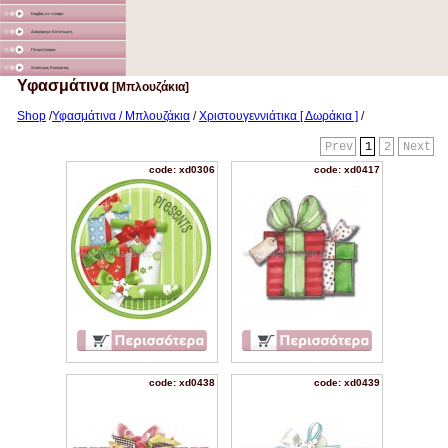
Καμβάς σε τελάρο
Διάφορα με Εκτύπωση
Γλειφιτζούρια
Στολισμός Εκκλησίας
Υφασμάτινα
[Μπλουζάκια]
Shop
/
Υφασμάτινα / Μπλουζάκια
/
Χριστουγεννιάτικα [ Δωράκια ]
/
Prev
1
2
Next
code: xd0306
code: xd0417
code: xd0438
code: xd0439