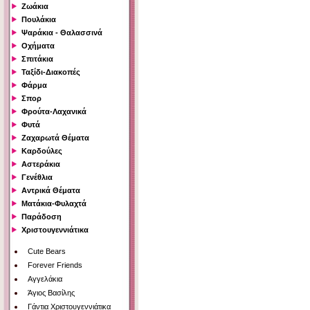
Ζωάκια
Πουλάκια
Ψαράκια - Θαλασσινά
Οχήματα
Σπιτάκια
Ταξίδι-Διακοπές
Φάρμα
Σπορ
Φρούτα-Λαχανικά
Φυτά
Ζαχαρωτά Θέματα
Καρδούλες
Αστεράκια
Γενέθλια
Αντρικά Θέματα
Ματάκια-Φυλαχτά
Παράδοση
Χριστουγεννιάτικα
Cute Bears
Forever Friends
Αγγελάκια
Άγιος Βασίλης
Γάντια Χριστουγεννιάτικα