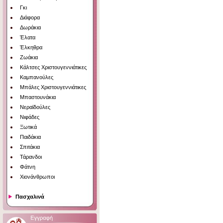
Γκι
Διάφορα
Δωράκια
Έλατα
Έλκηθρα
Ζωάκια
Κάλτσες Χριστουγεννιάτικες
Καμπανούλες
Μπάλες Χριστουγεννιάτικες
Μπαστουνάκια
Νεραϊδούλες
Νιφάδες
Ξωτικά
Παιδάκια
Σπιτάκια
Τάρανδοι
Φάτνη
Χιονάνθρωποι
Πασχαλινά