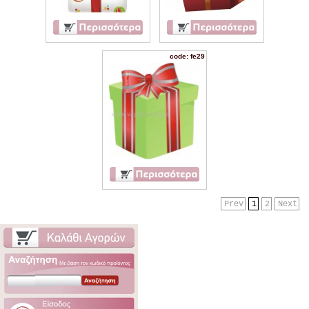
code: fe29
Prev
1
2
Next