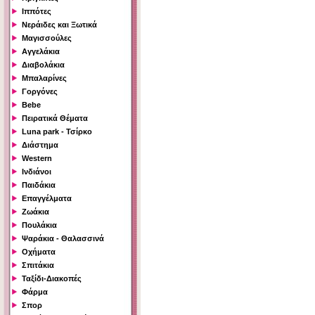
Ιππότες
Νεράιδες και Ξωτικά
Μαγισσούλες
Αγγελάκια
Διαβολάκια
Μπαλαρίνες
Γοργόνες
Bebe
Πειρατικά Θέματα
Luna park - Τσίρκο
Διάστημα
Western
Ινδιάνοι
Παιδάκια
Επαγγέλματα
Ζωάκια
Πουλάκια
Ψαράκια - Θαλασσινά
Οχήματα
Σπιτάκια
Ταξίδι-Διακοπές
Φάρμα
Σπορ