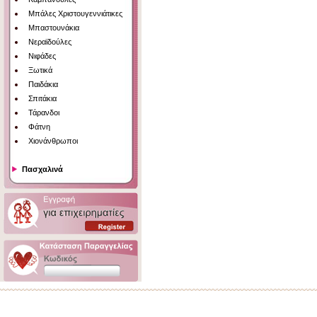
Μπάλες Χριστουγεννιάτικες
Μπαστουνάκια
Νεραϊδούλες
Νιφάδες
Ξωτικά
Παιδάκια
Σπιτάκια
Τάρανδοι
Φάτνη
Χιονάνθρωποι
Πασχαλινά