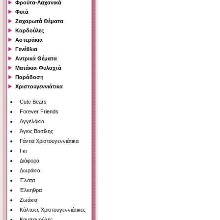
Φρούτα-Λαχανικά
Φυτά
Ζαχαρωτά Θέματα
Καρδούλες
Αστεράκια
Γενέθλια
Αντρικά Θέματα
Ματάκια-Φυλαχτά
Παράδοση
Χριστουγεννιάτικα
Cute Bears
Forever Friends
Αγγελάκια
Άγιος Βασίλης
Γάντια Χριστουγεννιάτικα
Γκι
Διάφορα
Δωράκια
Έλατα
Έλκηθρα
Ζωάκια
Κάλτσες Χριστουγεννιάτικες
Καμπανούλες