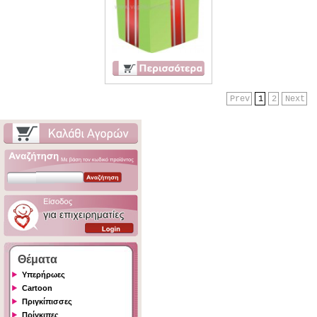
Prev
1
2
Next
Θέματα
Υπερήρωες
Cartoon
Πριγκίπισσες
Πρίγκιπες