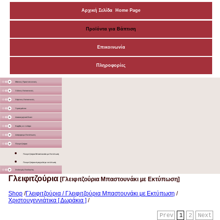
Αρχική Σελίδα Home Page
Προϊόντα για Βάπτιση
Επικοινωνία
Πληροφορίες
Μάσκες Προστατευτικές
Ξύλινες Κατασκευές
Χάρτινες Κατασκευές
Υφασμάτινα
Διακοσμητικά Σταντ
Καμβάς σε τελάρο
Διάφορα με Εκτύπωση
Γλειφιτζούρια
Γλειφιτζούρια Μπαστουνάκι με Εκτύπωση
Γλειφιτζούρια στρογγυλά με εκτύπωση
Στολισμός Εκκλησίας
Γλειφιτζούρια
[Γλειφιτζούρια Μπαστουνάκι με Εκτύπωση]
Shop
/
Γλειφιτζούρια / Γλειφιτζούρια Μπαστουνάκι με Εκτύπωση
/
Χριστουγεννιάτικα [ Δωράκια ]
/
Prev
1
2
Next