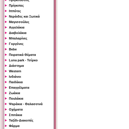
Πριγκίπισσες
Πρίγκιπες
Ιππότες
Νεράιδες και Ξωτικά
Μαγισσούλες
Αγγελάκια
Διαβολάκια
Μπαλαρίνες
Γοργόνες
Bebe
Πειρατικά Θέματα
Luna park - Τσίρκο
Διάστημα
Western
Ινδιάνοι
Παιδάκια
Επαγγέλματα
Ζωάκια
Πουλάκια
Ψαράκια - Θαλασσινά
Οχήματα
Σπιτάκια
Ταξίδι-Διακοπές
Φάρμα