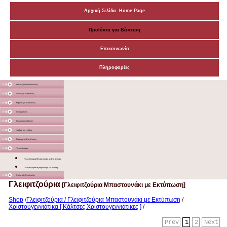
Αρχική Σελίδα Home Page
Προϊόντα για Βάπτιση
Επικοινωνία
Πληροφορίες
Μάσκες Προστατευτικές
Ξύλινες Κατασκευές
Χάρτινες Κατασκευές
Υφασμάτινα
Διακοσμητικά Σταντ
Καμβάς σε τελάρο
Διάφορα με Εκτύπωση
Γλειφιτζούρια
Γλειφιτζούρια Μπαστουνάκι με Εκτύπωση
Γλειφιτζούρια στρογγυλά με εκτύπωση
Στολισμός Εκκλησίας
Γλειφιτζούρια
[Γλειφιτζούρια Μπαστουνάκι με Εκτύπωση]
Shop
/
Γλειφιτζούρια / Γλειφιτζούρια Μπαστουνάκι με Εκτύπωση
/
Χριστουγεννιάτικα [ Κάλτσες Χριστουγεννιάτικες ]
/
Prev
1
2
Next