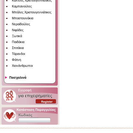
Κάλτσες Χριστουγεννιάτικες
Καμπανούλες
Μπάλες Χριστουγεννιάτικες
Μπαστουνάκια
Νεραϊδούλες
Νιφάδες
Ξωτικά
Παιδάκια
Σπιτάκια
Τάρανδοι
Φάτνη
Χιονάνθρωποι
Πασχαλινά