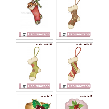
code: xd0452
code: xd0453
code: fe16
code: fe17