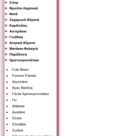
Σπορ
Φρούτα-Λαχανικά
Φυτά
Ζαχαρωτά Θέματα
Καρδούλες
Αστεράκια
Γενέθλια
Αντρικά Θέματα
Ματάκια-Φυλαχτά
Παράδοση
Χριστουγεννιάτικα
Cute Bears
Forever Friends
Αγγελάκια
Άγιος Βασίλης
Γάντια Χριστουγεννιάτικα
Γκι
Διάφορα
Δωράκια
Έλατα
Έλκηθρα
Ζωάκια