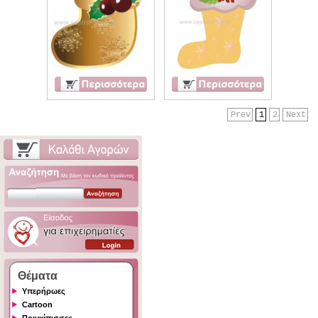
Prev
1
2
Next
Θέματα
Υπερήρωες
Cartoon