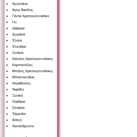
Αγγελάκια
Άγιος Βασίλης
Γάντια Χριστουγεννιάτικα
Γκι
Διάφορα
Δωράκια
Έλατα
Έλκηθρα
Ζωάκια
Κάλτσες Χριστουγεννιάτικες
Καμπανούλες
Μπάλες Χριστουγεννιάτικες
Μπαστουνάκια
Νεραϊδούλες
Νιφάδες
Ξωτικά
Παιδάκια
Σπιτάκια
Τάρανδοι
Φάτνη
Χιονάνθρωποι