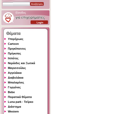
Θέματα
Υπερήρωες
Cartoon
Πριγκίπισσες
Πρίγκιπες
Ιππότες
Νεράιδες και Ξωτικά
Μαγισσούλες
Αγγελάκια
Διαβολάκια
Μπαλαρίνες
Γοργόνες
Bebe
Πειρατικά Θέματα
Luna park - Τσίρκο
Διάστημα
Western