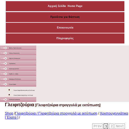
Αρχική Σελίδα Home Page
Προϊόντα για Βάπτιση
Επικοινωνία
Πληροφορίες
Μάσκες Προστατευτικές
Ξύλινες Κατασκευές
Χάρτινες Κατασκευές
Υφασμάτινα
Διακοσμητικά Σταντ
Καμβάς σε τελάρο
Διάφορα με Εκτύπωση
Γλειφιτζούρια
Γλειφιτζούρια Μπαστουνάκι με Εκτύπωση
Γλειφιτζούρια στρογγυλά με εκτύπωση
Στολισμός Εκκλησίας
Γλειφιτζούρια
[Γλειφιτζούρια στρογγυλά με εκτύπωση]
Shop
/
Γλειφιτζούρια / Γλειφιτζούρια στρογγυλά με εκτύπωση
/
Χριστουγεννιάτικα
[ Έλατα ]
/
Prev
1
2
Next