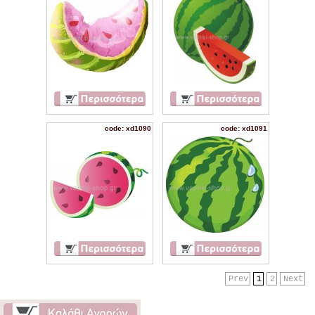
code: xd1090
code: xd1091
Prev
1
2
Next