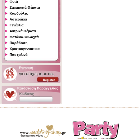
Φυτά
Ζαχαρωτά Θέματα
Καρδούλες
Αστεράκια
Γενέθλια
Αντρικά Θέματα
Ματάκια-Φυλαχτά
Παράδοση
Χριστουγεννιάτικα
Πασχαλινά