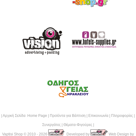
|
Αρχική Σελίδα Home Page
|
Προϊόντα για Βάπτιση
|
Επικοινωνία
|
Πληροφορίες
|
Συνεργάτες
|
Θέματα-Φιγούρες
|
Vaptisi Shop
© 2010 - 2026
Developed by
Web Design by