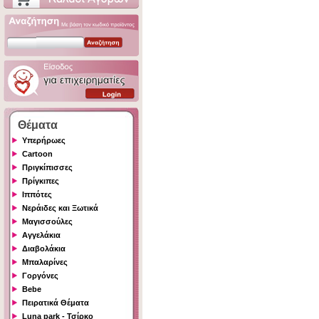
Θέματα
Υπερήρωες
Cartoon
Πριγκίπισσες
Πρίγκιπες
Ιππότες
Νεράιδες και Ξωτικά
Μαγισσούλες
Αγγελάκια
Διαβολάκια
Μπαλαρίνες
Γοργόνες
Bebe
Πειρατικά Θέματα
Luna park - Τσίρκο