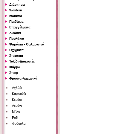
Διάστημα
Western
Ινδιάνοι
Παιδάκια
Επαγγέλματα
Ζωάκια
Πουλάκια
Ψαράκια - Θαλασσινά
Οχήματα
Σπιτάκια
Ταξίδι-Διακοπές
Φάρμα
Σπορ
Φρούτα-Λαχανικά
Αχλάδι
Καρπούζι
Κεράσι
Λεμόνι
Μήλο
Ρόδι
Φράουλα