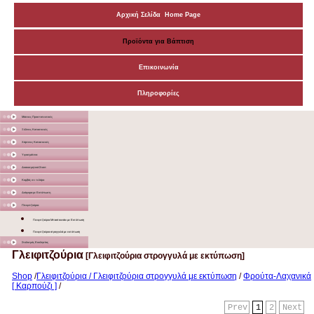
Αρχική Σελίδα Home Page
Προϊόντα για Βάπτιση
Επικοινωνία
Πληροφορίες
Μάσκες Προστατευτικές
Ξύλινες Κατασκευές
Χάρτινες Κατασκευές
Υφασμάτινα
Διακοσμητικά Σταντ
Καμβάς σε τελάρο
Διάφορα με Εκτύπωση
Γλειφιτζούρια
Γλειφιτζούρια Μπαστουνάκι με Εκτύπωση
Γλειφιτζούρια στρογγυλά με εκτύπωση
Στολισμός Εκκλησίας
Γλειφιτζούρια
[Γλειφιτζούρια στρογγυλά με εκτύπωση]
Shop
/
Γλειφιτζούρια / Γλειφιτζούρια στρογγυλά με εκτύπωση
/
Φρούτα-Λαχανικά
[ Καρπούζι ]
/
Prev
1
2
Next