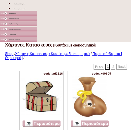
Φιγούρες από Χαρτόνι
Κουτάκι με διακοσμητικό
Υφασμάτινα
Διακοσμητικά Σταντ
Καμβάς σε τελάρο
Διάφορα με Εκτύπωση
Γλειφιτζούρια
Στολισμός Εκκλησίας
Χάρτινες Κατασκευές
[Κουτάκι με διακοσμητικό]
Shop
/
Χάρτινες Κατασκευές / Κουτάκι με διακοσμητικό
/
Πειρατικά Θέματα [
Θησαυροί ]
/
Prev
1
2
Next
code: xd2216
code: xd0605