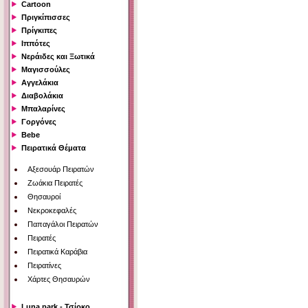
Cartoon
Πριγκίπισσες
Πρίγκιπες
Ιππότες
Νεράιδες και Ξωτικά
Μαγισσούλες
Αγγελάκια
Διαβολάκια
Μπαλαρίνες
Γοργόνες
Bebe
Πειρατικά Θέματα
Αξεσουάρ Πειρατών
Ζωάκια Πειρατές
Θησαυροί
Νεκροκεφαλές
Παπαγάλοι Πειρατών
Πειρατές
Πειρατικά Καράβια
Πειρατίνες
Χάρτες Θησαυρών
Luna park - Τσίρκο