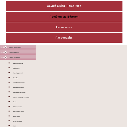
Αρχική Σελίδα Home Page
Προϊόντα για Βάπτιση
Επικοινωνία
Πληροφορίες
Μάσκες Προστατευτικές
Ξύλινες Κατασκευές
Χάρτινες Κατασκευές
Δακτυλίδι Πετσέτας
Προσκλήσεις
Πρόσκληση σε πάζλ
Τετράδια
Τετράδια με ζωγραφιές
Κουτάκια για Παστάκι
Κουτάκια Μπομπονιέρας
Χάρτινα Κουτάκια με Εκτύπωση
Σουπλά
Χάρτινα Χωνάκια
Καπελάκια για Πάρτυ
Βιβλίο ευχών
Ετικέτες Κρασιού
Πάζλ