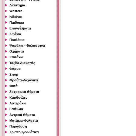
Διάστημα
Western
Ινδιάνοι
Παιδάκια
Επαγγέλματα
Ζωάκια
Πουλάκια
Ψαράκια - Θαλασσινά
Οχήματα
Σπιτάκια
Ταξίδι-Διακοπές
Φάρμα
Σπορ
Φρούτα-Λαχανικά
Φυτά
Ζαχαρωτά Θέματα
Καρδούλες
Αστεράκια
Γενέθλια
Αντρικά Θέματα
Ματάκια-Φυλαχτά
Παράδοση
Χριστουγεννιάτικα