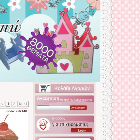
ev
1
2
Next
code: xd2148