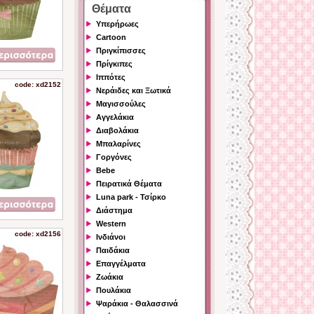
Θέματα
Υπερήρωες
Cartoon
Πριγκίπισσες
Πρίγκιπες
Ιππότες
code: xd2152
Νεράιδες και Ξωτικά
Μαγισσούλες
Αγγελάκια
Διαβολάκια
Μπαλαρίνες
Γοργόνες
Bebe
Πειρατικά Θέματα
Luna park - Τσίρκο
Διάστημα
Western
code: xd2156
Ινδιάνοι
Παιδάκια
Επαγγέλματα
Ζωάκια
Πουλάκια
Ψαράκια - Θαλασσινά