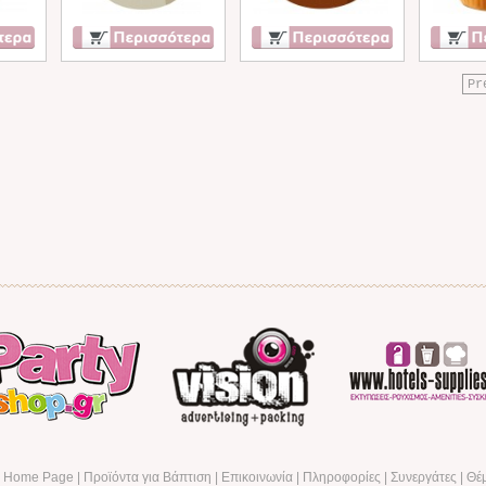
Pr
α Home Page
|
Προϊόντα για Βάπτιση
|
Επικοινωνία
|
Πληροφορίες
|
Συνεργάτες
|
Θέ