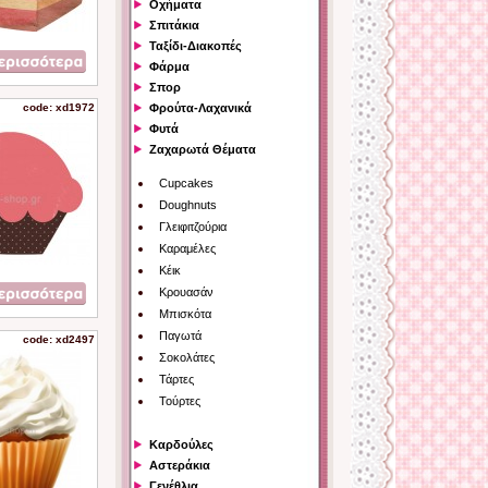
Οχήματα
Σπιτάκια
Ταξίδι-Διακοπές
Φάρμα
Σπορ
code: xd1972
Φρούτα-Λαχανικά
Φυτά
Ζαχαρωτά Θέματα
Cupcakes
Doughnuts
Γλειφιτζούρια
Καραμέλες
Κέικ
Κρουασάν
Μπισκότα
Παγωτά
code: xd2497
Σοκολάτες
Τάρτες
Τούρτες
Καρδούλες
Αστεράκια
Γενέθλια