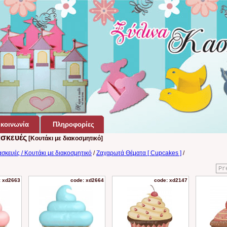
κοινωνία
Πληροφορίες
ασκευές
[Κουτάκι με διακοσμητικό]
σκευές / Κουτάκι με διακοσμητικό
/
Ζαχαρωτά Θέματα [ Cupcakes ]
/
Pr
: xd2663
code: xd2664
code: xd2147