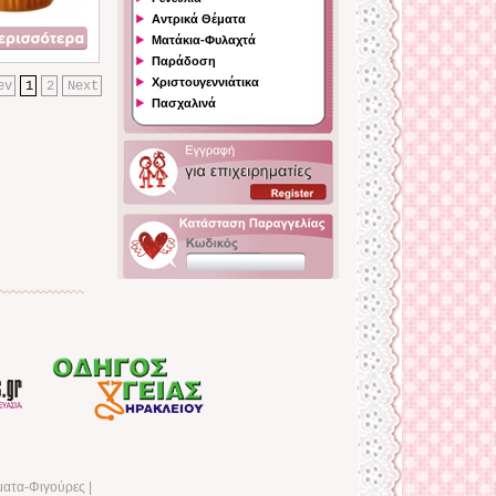
Αντρικά Θέματα
Ματάκια-Φυλαχτά
Παράδοση
Χριστουγεννιάτικα
ev
1
2
Next
Πασχαλινά
ματα-Φιγούρες
|