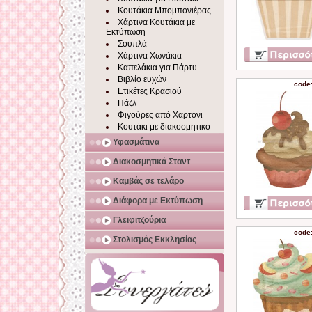
Κουτάκια Μπομπονιέρας
Χάρτινα Κουτάκια με
Εκτύπωση
Σουπλά
Χάρτινα Χωνάκια
Καπελάκια για Πάρτυ
Βιβλίο ευχών
code
Ετικέτες Κρασιού
Πάζλ
Φιγούρες από Χαρτόνι
Κουτάκι με διακοσμητικό
Υφασμάτινα
Διακοσμητικά Σταντ
Καμβάς σε τελάρο
Διάφορα με Εκτύπωση
Γλειφιτζούρια
code
Στολισμός Εκκλησίας