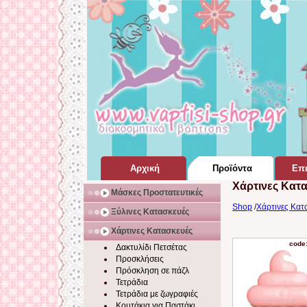
Αρχική
Προϊόντα
Επι
Χάρτινες Κατ
Σελίδα Home Page
για Βάπτιση
Μάσκες Προστατευτικές
Shop
/
Χάρτινες Κατα
Ξύλινες Κατασκευές
Χάρτινες Κατασκευές
code
Δακτυλίδι Πετσέτας
Προσκλήσεις
Πρόσκληση σε πάζλ
Τετράδια
Τετράδια με ζωγραφιές
Κουτάκια για Παστάκι