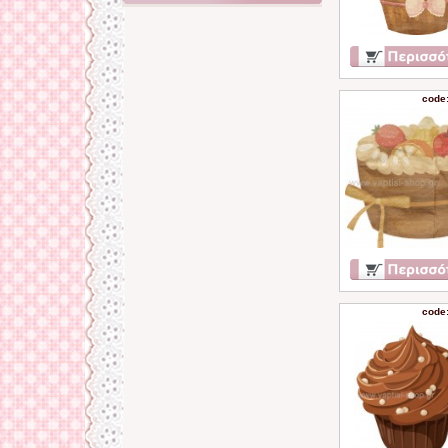
code
code