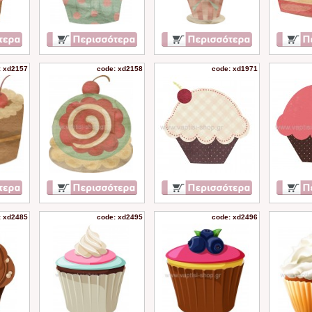
: xd2157
code: xd2158
code: xd1971
: xd2485
code: xd2495
code: xd2496