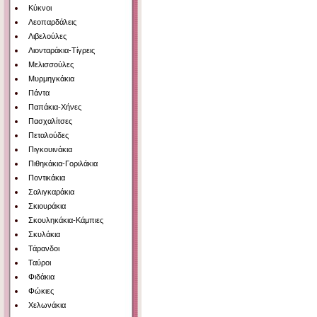
Κύκνοι
Λεοπαρδάλεις
Λιβελούλες
Λιονταράκια-Τίγρεις
Μελισσούλες
Μυρμηγκάκια
Πάντα
Παπάκια-Χήνες
Πασχαλίτσες
Πεταλούδες
Πιγκουινάκια
Πιθηκάκια-Γοριλάκια
Ποντικάκια
Σαλιγκαράκια
Σκιουράκια
Σκουληκάκια-Κάμπιες
Σκυλάκια
Τάρανδοι
Ταύροι
Φιδάκια
Φώκιες
Χελωνάκια