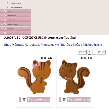
Φιγούρες από Χαρτόνι
Κουτάκι με διακοσμητικό
Υφασμάτινα
Διακοσμητικά Σταντ
Καμβάς σε τελάρο
Διάφορα με Εκτύπωση
Γλειφιτζούρια
Στολισμός Εκκλησίας
Χάρτινες Κατασκευές
[Κουτάκια για Παστάκι]
Shop
/
Χάρτινες Κατασκευές / Κουτάκια για Παστάκι
/
Ζωάκια [ Σκιουράκια ]
/
Prev
1
2
Next
code: 823
code: 856