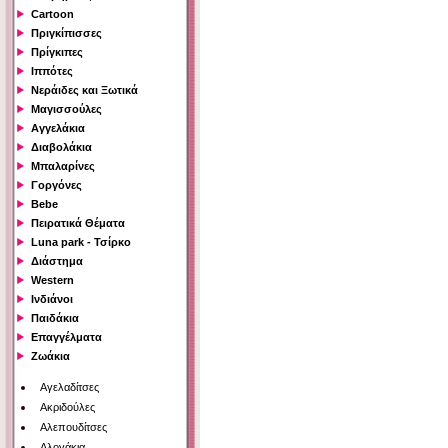
Cartoon
Πριγκίπισσες
Πρίγκιπες
Ιππότες
Νεράιδες και Ξωτικά
Μαγισσούλες
Αγγελάκια
Διαβολάκια
Μπαλαρίνες
Γοργόνες
Bebe
Πειρατικά Θέματα
Luna park - Τσίρκο
Διάστημα
Western
Ινδιάνοι
Παιδάκια
Επαγγέλματα
Ζωάκια
Αγελαδίτσες
Ακριδούλες
Αλεπουδίτσες
Αλογάκια