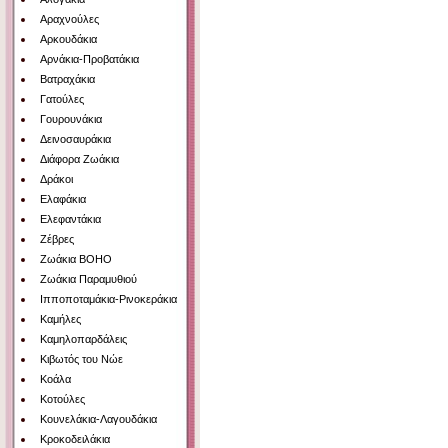
Αραχνούλες
Αρκουδάκια
Αρνάκια-Προβατάκια
Βατραχάκια
Γατούλες
Γουρουνάκια
Δεινοσαυράκια
Διάφορα Ζωάκια
Δράκοι
Ελαφάκια
Ελεφαντάκια
Ζέβρες
Ζωάκια BOHO
Ζωάκια Παραμυθιού
Ιπποποταμάκια-Ρινοκεράκια
Καμήλες
Καμηλοπαρδάλεις
Κιβωτός του Νώε
Κοάλα
Κοτούλες
Κουνελάκια-Λαγουδάκια
Κροκοδειλάκια