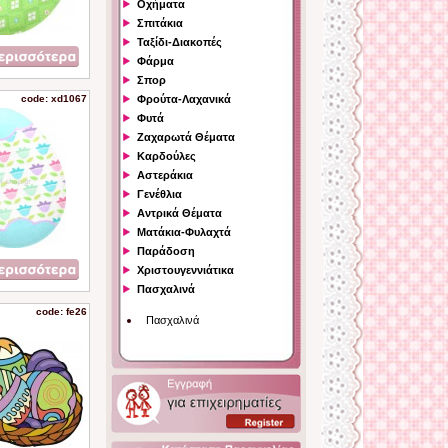
Οχήματα
Σπιτάκια
Ταξίδι-Διακοπές
Φάρμα
Σπορ
code: xd1067
Φρούτα-Λαχανικά
Φυτά
Ζαχαρωτά Θέματα
Καρδούλες
Αστεράκια
Γενέθλια
Αντρικά Θέματα
Ματάκια-Φυλαχτά
Παράδοση
Χριστουγεννιάτικα
Πασχαλινά
code: fe26
Πασχαλινά