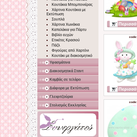
Κουτάκια Μπομπονιέρας
Χάρτινα Κουτάκια με
Εκτύπωση
Σουπλά
Χάρτινα Χωνάκια
Καπελάκια για Πάρτυ
Βιβλίο ευχών
code
Ετικέτες Κρασιού
Πάζλ
Φιγούρες από Χαρτόνι
Κουτάκι με διακοσμητικό
Υφασμάτινα
Διακοσμητικά Σταντ
Καμβάς σε τελάρο
Διάφορα με Εκτύπωση
Γλειφιτζούρια
code
Στολισμός Εκκλησίας