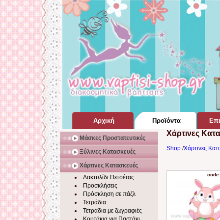
Αρχική
Προϊόντα
Επι
Χάρτινες Κατ
Σελίδα Home Page
για Βάπτιση
Μάσκες Προστατευτικές
Shop
/
Χάρτινες Κατ
Ξύλινες Κατασκευές
Χάρτινες Κατασκευές
code
Δακτυλίδι Πετσέτας
Προσκλήσεις
Πρόσκληση σε πάζλ
Τετράδια
Τετράδια με ζωγραφιές
Κουτάκια για Παστάκι