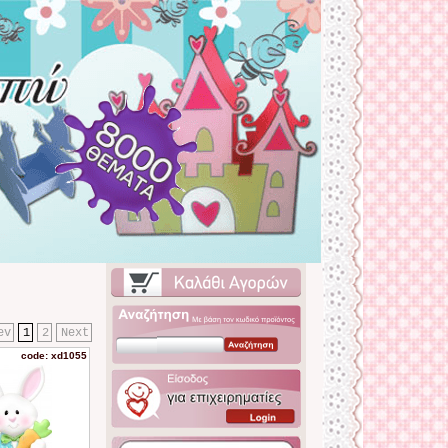
ev
1
2
Next
code: xd1055