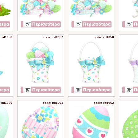
: xd1056
code: xd1057
code: xd1058
: xd1060
code: xd1061
code: xd1062