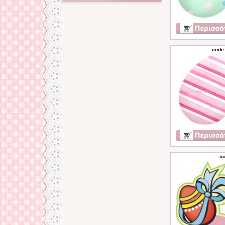
code
co