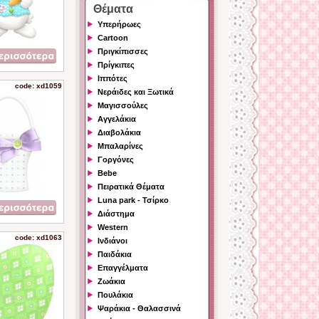
Θέματα
Υπερήρωες
Cartoon
Πριγκίπισσες
Πρίγκιπες
Ιππότες
code: xd1059
Νεράιδες και Ξωτικά
Μαγισσούλες
Αγγελάκια
Διαβολάκια
Μπαλαρίνες
Γοργόνες
Bebe
Πειρατικά Θέματα
Luna park - Τσίρκο
Διάστημα
Western
code: xd1063
Ινδιάνοι
Παιδάκια
Επαγγέλματα
Ζωάκια
Πουλάκια
Ψαράκια - Θαλασσινά