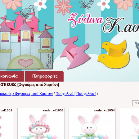
κοινωνία
Πληροφορίες
ασκευές
[Φιγούρες από Χαρτόνι]
ασκευές / Φιγούρες από Χαρτόνι
/
Πασχαλινά [ Πασχαλινά ]
/
Pr
: xd1052
code: xd1053
code: xd1054