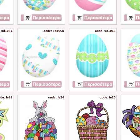
: xd1064
code: xd1065
code: xd1066
de: fe23
code: fe24
code: fe25