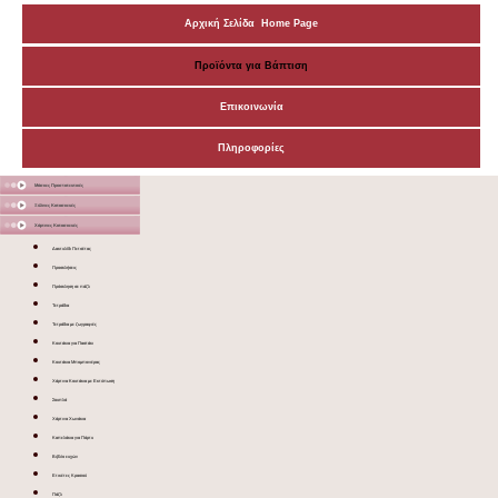
Αρχική Σελίδα Home Page
Προϊόντα για Βάπτιση
Επικοινωνία
Πληροφορίες
Μάσκες Προστατευτικές
Ξύλινες Κατασκευές
Χάρτινες Κατασκευές
Δακτυλίδι Πετσέτας
Προσκλήσεις
Πρόσκληση σε πάζλ
Τετράδια
Τετράδια με ζωγραφιές
Κουτάκια για Παστάκι
Κουτάκια Μπομπονιέρας
Χάρτινα Κουτάκια με Εκτύπωση
Σουπλά
Χάρτινα Χωνάκια
Καπελάκια για Πάρτυ
Βιβλίο ευχών
Ετικέτες Κρασιού
Πάζλ