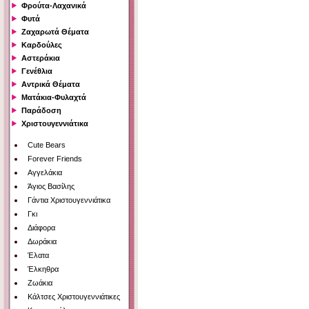
Φρούτα-Λαχανικά
Φυτά
Ζαχαρωτά Θέματα
Καρδούλες
Αστεράκια
Γενέθλια
Αντρικά Θέματα
Ματάκια-Φυλαχτά
Παράδοση
Χριστουγεννιάτικα
Cute Bears
Forever Friends
Αγγελάκια
Άγιος Βασίλης
Γάντια Χριστουγεννιάτικα
Γκι
Διάφορα
Δωράκια
Έλατα
Έλκηθρα
Ζωάκια
Κάλτσες Χριστουγεννιάτικες