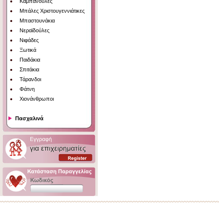
Καμπανούλες
Μπάλες Χριστουγεννιάτικες
Μπαστουνάκια
Νεραϊδούλες
Νιφάδες
Ξωτικά
Παιδάκια
Σπιτάκια
Τάρανδοι
Φάτνη
Χιονάνθρωποι
Πασχαλινά