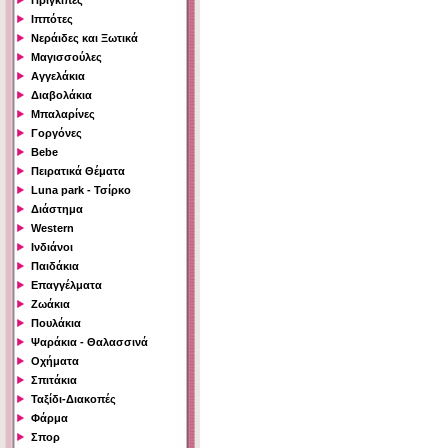
Πρίγκιπες
Ιππότες
Νεράιδες και Ξωτικά
Μαγισσούλες
Αγγελάκια
Διαβολάκια
Μπαλαρίνες
Γοργόνες
Bebe
Πειρατικά Θέματα
Luna park - Τσίρκο
Διάστημα
Western
Ινδιάνοι
Παιδάκια
Επαγγέλματα
Ζωάκια
Πουλάκια
Ψαράκια - Θαλασσινά
Οχήματα
Σπιτάκια
Ταξίδι-Διακοπές
Φάρμα
Σπορ