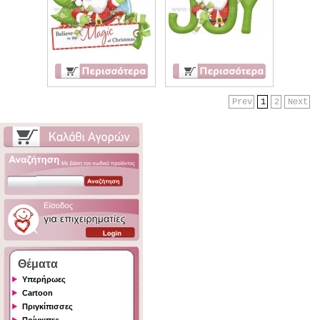
Prev
1
2
Next
Θέματα
Υπερήρωες
Cartoon
Πριγκίπισσες