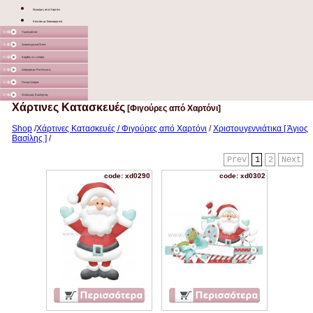
Φιγούρες από Χαρτόνι
Κουτάκι με διακοσμητικό
Υφασμάτινα
Διακοσμητικά Σταντ
Καμβάς σε τελάρο
Διάφορα με Εκτύπωση
Γλειφιτζούρια
Στολισμός Εκκλησίας
Χάρτινες Κατασκευές
[Φιγούρες από Χαρτόνι]
Shop
/
Χάρτινες Κατασκευές / Φιγούρες από Χαρτόνι
/
Χριστουγεννιάτικα [ Άγιος
Βασίλης ]
/
Prev
1
2
Next
code: xd0290
code: xd0302