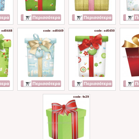
: xd0448
code: xd0449
code: xd0450
code: fe29