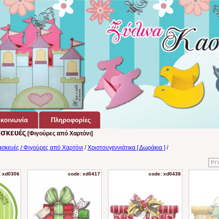
κοινωνία
Πληροφορίες
ασκευές
[Φιγούρες από Χαρτόνι]
ασκευές / Φιγούρες από Χαρτόνι
/
Χριστουγεννιάτικα [ Δωράκια ]
/
Pr
: xd0306
code: xd0417
code: xd0438