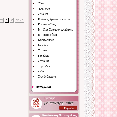
Έλατα
Έλκηθρα
Ζωάκια
Κάλτσες Χριστουγεννιάτικες
ev
1
2
Next
Καμπανούλες
Μπάλες Χριστουγεννιάτικες
Μπαστουνάκια
Νεραϊδούλες
Νιφάδες
Ξωτικά
Παιδάκια
Σπιτάκια
Τάρανδοι
Φάτνη
Χιονάνθρωποι
Πασχαλινά