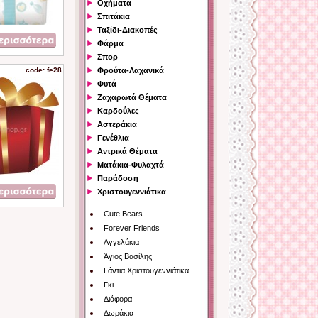
Οχήματα
Σπιτάκια
Ταξίδι-Διακοπές
Φάρμα
Σπορ
code: fe28
Φρούτα-Λαχανικά
Φυτά
Ζαχαρωτά Θέματα
Καρδούλες
Αστεράκια
Γενέθλια
Αντρικά Θέματα
Ματάκια-Φυλαχτά
Παράδοση
Χριστουγεννιάτικα
Cute Bears
Forever Friends
Αγγελάκια
Άγιος Βασίλης
Γάντια Χριστουγεννιάτικα
Γκι
Διάφορα
Δωράκια