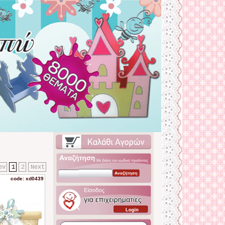
ev
1
2
Next
code: xd0439