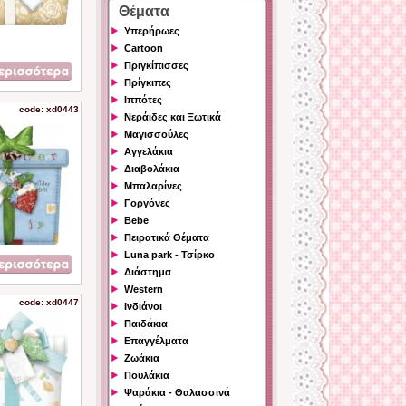
Θέματα
Υπερήρωες
Cartoon
Πριγκίπισσες
Πρίγκιπες
Ιππότες
code: xd0443
Νεράιδες και Ξωτικά
Μαγισσούλες
Αγγελάκια
Διαβολάκια
Μπαλαρίνες
Γοργόνες
Bebe
Πειρατικά Θέματα
Luna park - Τσίρκο
Διάστημα
Western
code: xd0447
Ινδιάνοι
Παιδάκια
Επαγγέλματα
Ζωάκια
Πουλάκια
Ψαράκια - Θαλασσινά