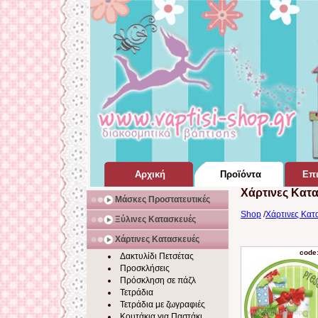
Αρχική
Προϊόντα
Επι
Χάρτινες Κατ
Σελίδα Home Page
για Βάπτιση
Μάσκες Προστατευτικές
Shop
/
Χάρτινες Κατ
Ξύλινες Κατασκευές
Χάρτινες Κατασκευές
code
Δακτυλίδι Πετσέτας
Προσκλήσεις
Πρόσκληση σε πάζλ
Τετράδια
Τετράδια με ζωγραφιές
Κουτάκια για Παστάκι