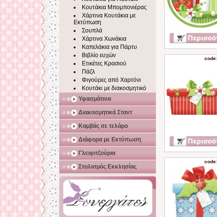
Κουτάκια Μπομπονιέρας
Χάρτινα Κουτάκια με
Εκτύπωση
Σουπλά
Χάρτινα Χωνάκια
Καπελάκια για Πάρτυ
Βιβλίο ευχών
code
Ετικέτες Κρασιού
Πάζλ
Φιγούρες από Χαρτόνι
Κουτάκι με διακοσμητικό
Υφασμάτινα
Διακοσμητικά Σταντ
Καμβάς σε τελάρο
Διάφορα με Εκτύπωση
Γλειφιτζούρια
code
Στολισμός Εκκλησίας