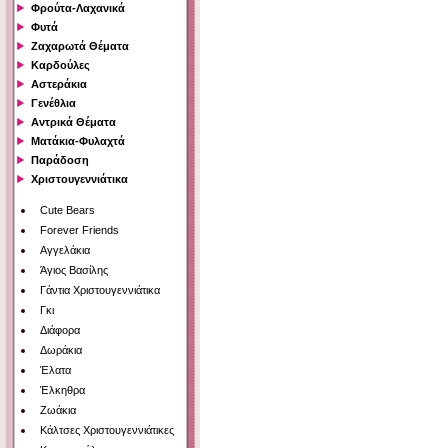
Φρούτα-Λαχανικά
Φυτά
Ζαχαρωτά Θέματα
Καρδούλες
Αστεράκια
Γενέθλια
Αντρικά Θέματα
Ματάκια-Φυλαχτά
Παράδοση
Χριστουγεννιάτικα
Cute Bears
Forever Friends
Αγγελάκια
Άγιος Βασίλης
Γάντια Χριστουγεννιάτικα
Γκι
Διάφορα
Δωράκια
Έλατα
Έλκηθρα
Ζωάκια
Κάλτσες Χριστουγεννιάτικες