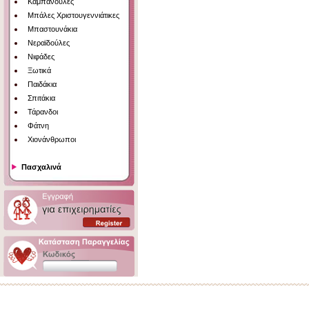
Καμπανούλες
Μπάλες Χριστουγεννιάτικες
Μπαστουνάκια
Νεραϊδούλες
Νιφάδες
Ξωτικά
Παιδάκια
Σπιτάκια
Τάρανδοι
Φάτνη
Χιονάνθρωποι
Πασχαλινά