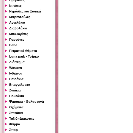
Πρίγκιπες
Ιππότες
Νεράιδες και Ξωτικά
Μαγισσούλες
Αγγελάκια
Διαβολάκια
Μπαλαρίνες
Γοργόνες
Bebe
Πειρατικά Θέματα
Luna park - Τσίρκο
Διάστημα
Western
Ινδιάνοι
Παιδάκια
Επαγγέλματα
Ζωάκια
Πουλάκια
Ψαράκια - Θαλασσινά
Οχήματα
Σπιτάκια
Ταξίδι-Διακοπές
Φάρμα
Σπορ