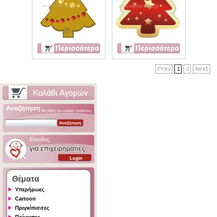
Prev
1
2
Next
Θέματα
Υπερήρωες
Cartoon
Πριγκίπισσες