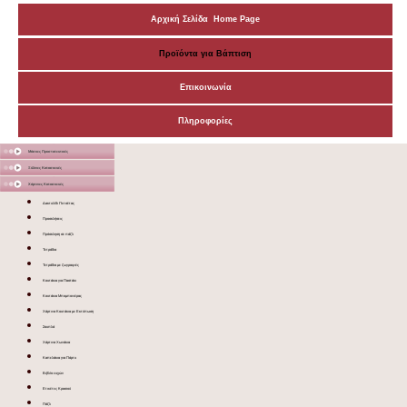
Αρχική Σελίδα Home Page
Προϊόντα για Βάπτιση
Επικοινωνία
Πληροφορίες
Μάσκες Προστατευτικές
Ξύλινες Κατασκευές
Χάρτινες Κατασκευές
Δακτυλίδι Πετσέτας
Προσκλήσεις
Πρόσκληση σε πάζλ
Τετράδια
Τετράδια με ζωγραφιές
Κουτάκια για Παστάκι
Κουτάκια Μπομπονιέρας
Χάρτινα Κουτάκια με Εκτύπωση
Σουπλά
Χάρτινα Χωνάκια
Καπελάκια για Πάρτυ
Βιβλίο ευχών
Ετικέτες Κρασιού
Πάζλ