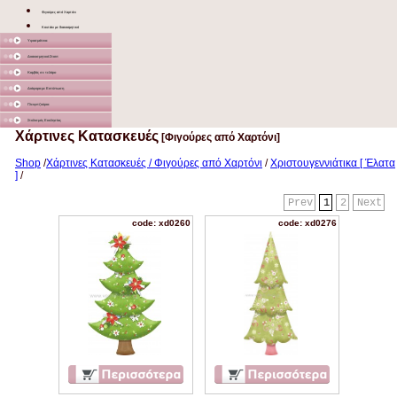
Φιγούρες από Χαρτόνι
Κουτάκι με διακοσμητικό
Υφασμάτινα
Διακοσμητικά Σταντ
Καμβάς σε τελάρο
Διάφορα με Εκτύπωση
Γλειφιτζούρια
Στολισμός Εκκλησίας
Χάρτινες Κατασκευές
[Φιγούρες από Χαρτόνι]
Shop
/
Χάρτινες Κατασκευές / Φιγούρες από Χαρτόνι
/
Χριστουγεννιάτικα [ Έλατα
]
/
Prev
1
2
Next
code: xd0260
code: xd0276