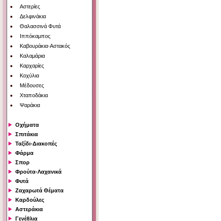
Αστερίες
Δελφινάκια
Θαλασσινά Φυτά
Ιππόκαμπος
Καβουράκια-Αστακός
Καλαμάρια
Καρχαρίες
Κοχύλια
Μέδουσες
Χταποδάκια
Ψαράκια
Οχήματα
Σπιτάκια
Ταξίδι-Διακοπές
Φάρμα
Σπορ
Φρούτα-Λαχανικά
Φυτά
Ζαχαρωτά Θέματα
Καρδούλες
Αστεράκια
Γενέθλια