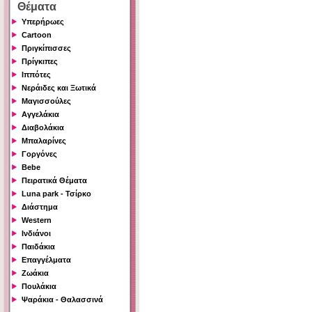
Θέματα
Υπερήρωες
Cartoon
Πριγκίπισσες
Πρίγκιπες
Ιππότες
Νεράιδες και Ξωτικά
Μαγισσούλες
Αγγελάκια
Διαβολάκια
Μπαλαρίνες
Γοργόνες
Bebe
Πειρατικά Θέματα
Luna park - Τσίρκο
Διάστημα
Western
Ινδιάνοι
Παιδάκια
Επαγγέλματα
Ζωάκια
Πουλάκια
Ψαράκια - Θαλασσινά