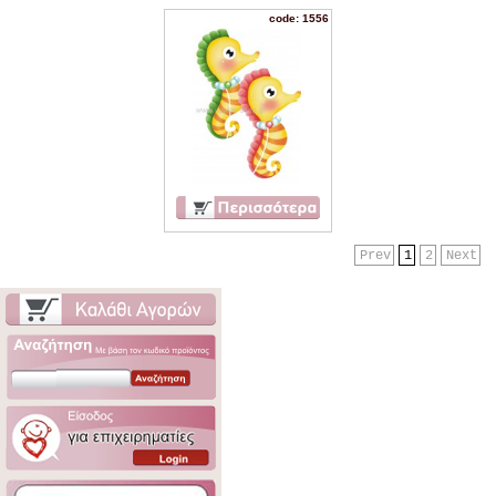
code: 1556
Prev
1
2
Next