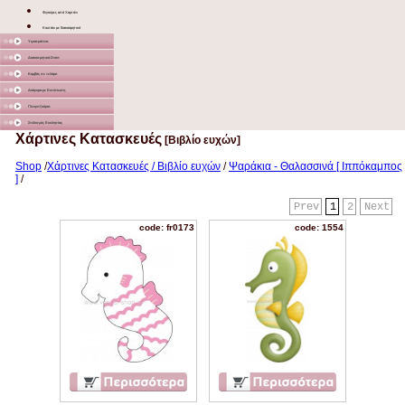
Φιγούρες από Χαρτόνι
Κουτάκι με διακοσμητικό
Υφασμάτινα
Διακοσμητικά Σταντ
Καμβάς σε τελάρο
Διάφορα με Εκτύπωση
Γλειφιτζούρια
Στολισμός Εκκλησίας
Χάρτινες Κατασκευές
[Βιβλίο ευχών]
Shop
/
Χάρτινες Κατασκευές / Βιβλίο ευχών
/
Ψαράκια - Θαλασσινά [ Ιππόκαμπος
]
/
Prev
1
2
Next
code: fr0173
code: 1554