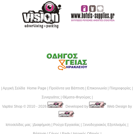
|
Αρχική Σελίδα Home Page
|
Προϊόντα για Βάπτιση
|
Επικοινωνία
|
Πληροφορίες
|
Συνεργάτες
|
Θέματα-Φιγούρες
|
Vaptisi Shop
© 2010 - 2026
Developed by
Web Design by
Ιστοσελίδες μας: |
Διαφήμιση
|
Ρούχα Εργασίας
|
Ξενοδοχειακός Εξοπλισμός
|
Βάπτιση
|
Γάμος
|
Party
|
Ιατρικός Οδηγός
|