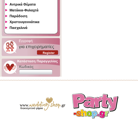
Αντρικά Θέματα
Ματάκια-Φυλαχτά
Παράδοση
Χριστουγεννιάτικα
Πασχαλινά