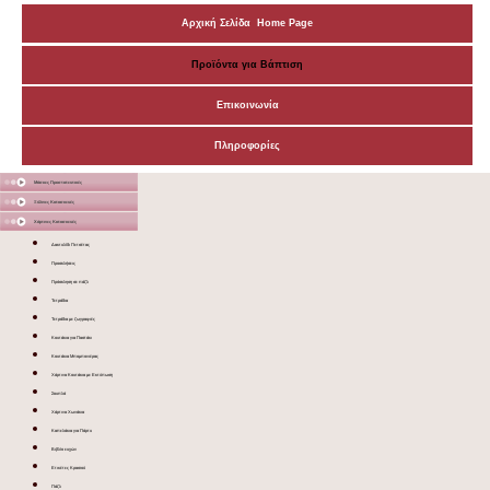
Αρχική Σελίδα Home Page
Προϊόντα για Βάπτιση
Επικοινωνία
Πληροφορίες
Μάσκες Προστατευτικές
Ξύλινες Κατασκευές
Χάρτινες Κατασκευές
Δακτυλίδι Πετσέτας
Προσκλήσεις
Πρόσκληση σε πάζλ
Τετράδια
Τετράδια με ζωγραφιές
Κουτάκια για Παστάκι
Κουτάκια Μπομπονιέρας
Χάρτινα Κουτάκια με Εκτύπωση
Σουπλά
Χάρτινα Χωνάκια
Καπελάκια για Πάρτυ
Βιβλίο ευχών
Ετικέτες Κρασιού
Πάζλ