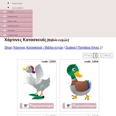
Φιγούρες από Χαρτόνι
Κουτάκι με διακοσμητικό
Υφασμάτινα
Διακοσμητικά Σταντ
Καμβάς σε τελάρο
Διάφορα με Εκτύπωση
Γλειφιτζούρια
Στολισμός Εκκλησίας
Χάρτινες Κατασκευές
[Βιβλίο ευχών]
Shop
/
Χάρτινες Κατασκευές / Βιβλίο ευχών
/
Ζωάκια [ Παπάκια-Χήνες ]
/
Prev
1
2
Next
code: 1303
code: 1304