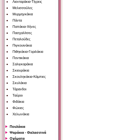
Λιονταράκια-Τίγρεις
Μελισσούλες
Μυρμηγκάκια
Πάντα
Παπάκια-Χήνες
Πασχαλίτσες
Πεταλούδες
Πιγκουινάκια
Πιθηκάκια-Γοριλάκια
Ποντικάκια
Σαλιγκαράκια
Σκιουράκια
Σκουληκάκια-Κάμπιες
Σκυλάκια
Τάρανδοι
Ταύροι
Φιδάκια
Φώκιες
Χελωνάκια
Πουλάκια
Ψαράκια - Θαλασσινά
Οχήματα