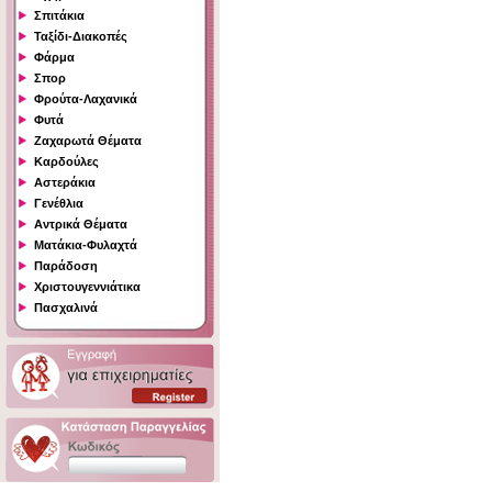
Σπιτάκια
Ταξίδι-Διακοπές
Φάρμα
Σπορ
Φρούτα-Λαχανικά
Φυτά
Ζαχαρωτά Θέματα
Καρδούλες
Αστεράκια
Γενέθλια
Αντρικά Θέματα
Ματάκια-Φυλαχτά
Παράδοση
Χριστουγεννιάτικα
Πασχαλινά