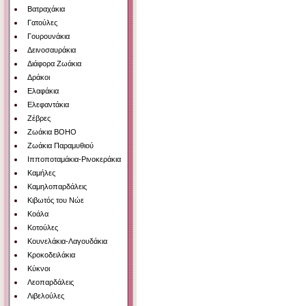
Βατραχάκια
Γατούλες
Γουρουνάκια
Δεινοσαυράκια
Διάφορα Ζωάκια
Δράκοι
Ελαφάκια
Ελεφαντάκια
Ζέβρες
Ζωάκια BOHO
Ζωάκια Παραμυθιού
Ιπποποταμάκια-Ρινοκεράκια
Καμήλες
Καμηλοπαρδάλεις
Κιβωτός του Νώε
Κοάλα
Κοτούλες
Κουνελάκια-Λαγουδάκια
Κροκοδειλάκια
Κύκνοι
Λεοπαρδάλεις
Λιβελούλες