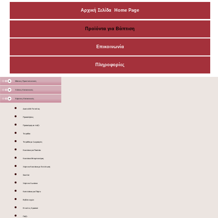
Αρχική Σελίδα Home Page
Προϊόντα για Βάπτιση
Επικοινωνία
Πληροφορίες
Μάσκες Προστατευτικές
Ξύλινες Κατασκευές
Χάρτινες Κατασκευές
Δακτυλίδι Πετσέτας
Προσκλήσεις
Πρόσκληση σε πάζλ
Τετράδια
Τετράδια με ζωγραφιές
Κουτάκια για Παστάκι
Κουτάκια Μπομπονιέρας
Χάρτινα Κουτάκια με Εκτύπωση
Σουπλά
Χάρτινα Χωνάκια
Καπελάκια για Πάρτυ
Βιβλίο ευχών
Ετικέτες Κρασιού
Πάζλ