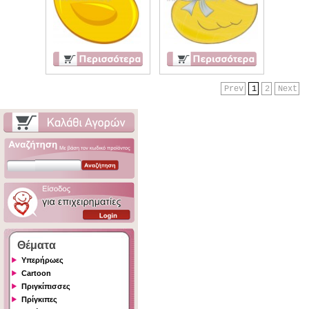
Prev
1
2
Next
Θέματα
Υπερήρωες
Cartoon
Πριγκίπισσες
Πρίγκιπες