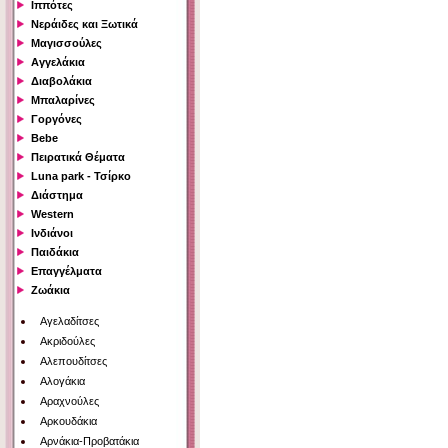
Ιππότες
Νεράιδες και Ξωτικά
Μαγισσούλες
Αγγελάκια
Διαβολάκια
Μπαλαρίνες
Γοργόνες
Bebe
Πειρατικά Θέματα
Luna park - Τσίρκο
Διάστημα
Western
Ινδιάνοι
Παιδάκια
Επαγγέλματα
Ζωάκια
Αγελαδίτσες
Ακριδούλες
Αλεπουδίτσες
Αλογάκια
Αραχνούλες
Αρκουδάκια
Αρνάκια-Προβατάκια