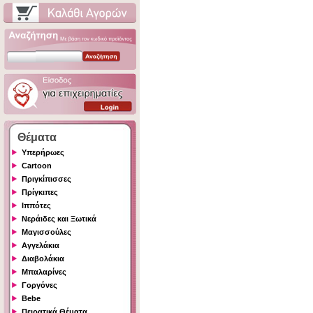
Θέματα
Υπερήρωες
Cartoon
Πριγκίπισσες
Πρίγκιπες
Ιππότες
Νεράιδες και Ξωτικά
Μαγισσούλες
Αγγελάκια
Διαβολάκια
Μπαλαρίνες
Γοργόνες
Bebe
Πειρατικά Θέματα