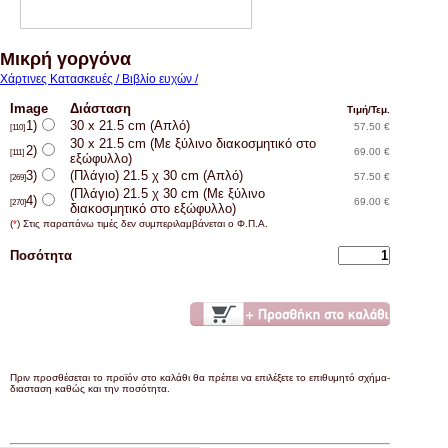
Μικρή γοργόνα
Χάρτινες Κατασκευές / Βιβλίο ευχών /
Image
Διάσταση
Τιμή/Τεμ.
1)
30 x 21.5 cm (Απλό)
57.50 €
[110]
30 x 21.5 cm (Με ξύλινο διακοσμητικό στο
2)
69.00 €
[111]
εξώφυλλο)
3)
(Πλάγιο) 21.5 χ 30 cm (Απλό)
57.50 €
[269]
(Πλάγιο) 21.5 χ 30 cm (Με ξύλινο
4)
69.00 €
[270]
διακοσμητικό στο εξώφυλλο)
(
*
) Στις παραπάνω τιμές δεν συμπεριλαμβάνεται ο Φ.Π.Α.
Ποσότητα
Πριν προσθέσεται το προϊόν στο καλάθι θα πρέπει να επιλέξετε το επιθυμητό σχήμα-
διασταση καθώς και την ποσότητα.