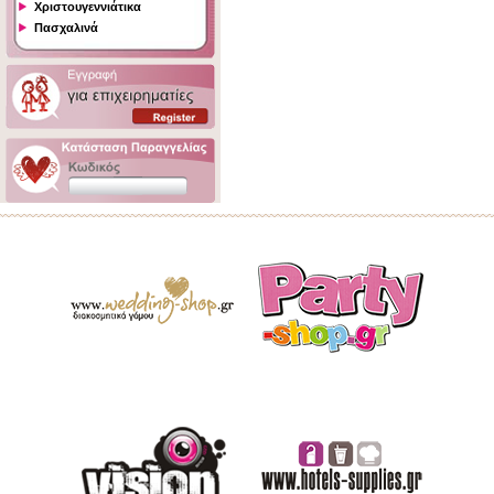
Χριστουγεννιάτικα
Πασχαλινά