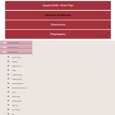
Αρχική Σελίδα Home Page
Προϊόντα για Βάπτιση
Επικοινωνία
Πληροφορίες
Μάσκες Προστατευτικές
Ξύλινες Κατασκευές
Χάρτινες Κατασκευές
Δακτυλίδι Πετσέτας
Προσκλήσεις
Πρόσκληση σε πάζλ
Τετράδια
Τετράδια με ζωγραφιές
Κουτάκια για Παστάκι
Κουτάκια Μπομπονιέρας
Χάρτινα Κουτάκια με Εκτύπωση
Σουπλά
Χάρτινα Χωνάκια
Καπελάκια για Πάρτυ
Βιβλίο ευχών
Ετικέτες Κρασιού
Πάζλ