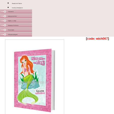
Φιγούρες από Χαρτόνι
Κουτάκι με διακοσμητικό
Υφασμάτινα
Διακοσμητικά Σταντ
Καμβάς σε τελάρο
Διάφορα με Εκτύπωση
Γλειφιτζούρια
Στολισμός Εκκλησίας
[
code: wish067
]