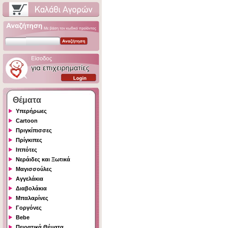
Θέματα
Υπερήρωες
Cartoon
Πριγκίπισσες
Πρίγκιπες
Ιππότες
Νεράιδες και Ξωτικά
Μαγισσούλες
Αγγελάκια
Διαβολάκια
Μπαλαρίνες
Γοργόνες
Bebe
Πειρατικά Θέματα