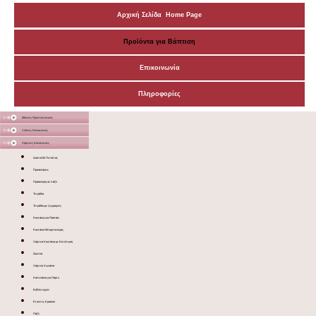
Αρχική Σελίδα Home Page
Προϊόντα για Βάπτιση
Επικοινωνία
Πληροφορίες
Μάσκες Προστατευτικές
Ξύλινες Κατασκευές
Χάρτινες Κατασκευές
Δακτυλίδι Πετσέτας
Προσκλήσεις
Πρόσκληση σε πάζλ
Τετράδια
Τετράδια με ζωγραφιές
Κουτάκια για Παστάκι
Κουτάκια Μπομπονιέρας
Χάρτινα Κουτάκια με Εκτύπωση
Σουπλά
Χάρτινα Χωνάκια
Καπελάκια για Πάρτυ
Βιβλίο ευχών
Ετικέτες Κρασιού
Πάζλ