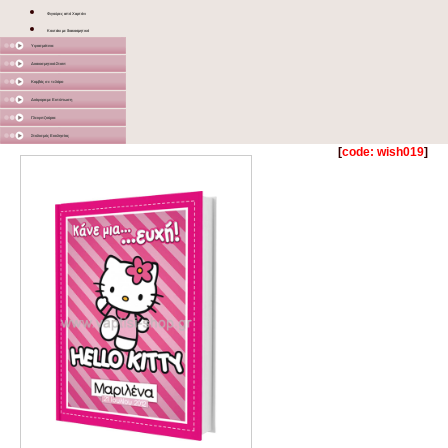
Φιγούρες από Χαρτόνι
Κουτάκι με διακοσμητικό
Υφασμάτινα
Διακοσμητικά Σταντ
Καμβάς σε τελάρο
Διάφορα με Εκτύπωση
Γλειφιτζούρια
Στολισμός Εκκλησίας
[
code: wish019
]