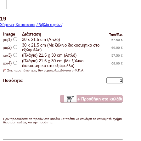
19
Χάρτινες Κατασκευές / Βιβλίο ευχών /
Image
Διάσταση
Τιμή/Τεμ.
1)
30 x 21.5 cm (Απλό)
57.50 €
[110]
30 x 21.5 cm (Με ξύλινο διακοσμητικό στο
2)
69.00 €
[111]
εξώφυλλο)
3)
(Πλάγιο) 21.5 χ 30 cm (Απλό)
57.50 €
[269]
(Πλάγιο) 21.5 χ 30 cm (Με ξύλινο
4)
69.00 €
[270]
διακοσμητικό στο εξώφυλλο)
(
*
) Στις παραπάνω τιμές δεν συμπεριλαμβάνεται ο Φ.Π.Α.
Ποσότητα
Πριν προσθέσεται το προϊόν στο καλάθι θα πρέπει να επιλέξετε το επιθυμητό σχήμα-
διασταση καθώς και την ποσότητα.