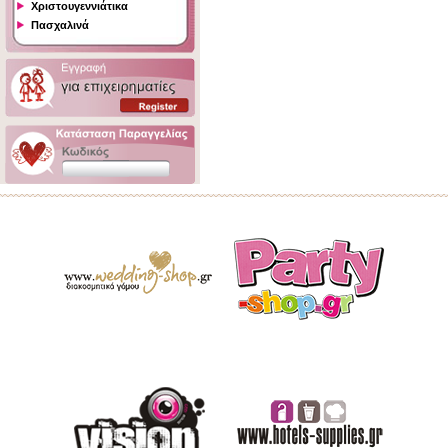
Χριστουγεννιάτικα
Πασχαλινά