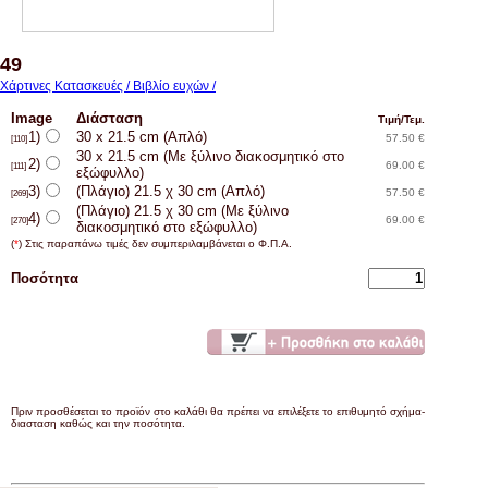
49
Χάρτινες Κατασκευές / Βιβλίο ευχών /
Image
Διάσταση
Τιμή/Τεμ.
1)
30 x 21.5 cm (Απλό)
57.50 €
[110]
30 x 21.5 cm (Με ξύλινο διακοσμητικό στο
2)
69.00 €
[111]
εξώφυλλο)
3)
(Πλάγιο) 21.5 χ 30 cm (Απλό)
57.50 €
[269]
(Πλάγιο) 21.5 χ 30 cm (Με ξύλινο
4)
69.00 €
[270]
διακοσμητικό στο εξώφυλλο)
(
*
) Στις παραπάνω τιμές δεν συμπεριλαμβάνεται ο Φ.Π.Α.
Ποσότητα
Πριν προσθέσεται το προϊόν στο καλάθι θα πρέπει να επιλέξετε το επιθυμητό σχήμα-
διασταση καθώς και την ποσότητα.