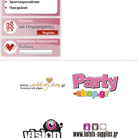
Χριστουγεννιάτικα
Πασχαλινά