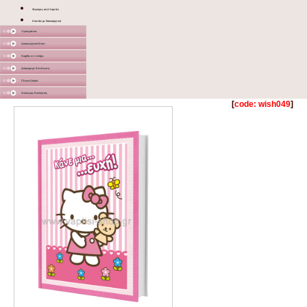
Φιγούρες από Χαρτόνι
Κουτάκι με διακοσμητικό
Υφασμάτινα
Διακοσμητικά Σταντ
Καμβάς σε τελάρο
Διάφορα με Εκτύπωση
Γλειφιτζούρια
Στολισμός Εκκλησίας
[
code: wish049
]