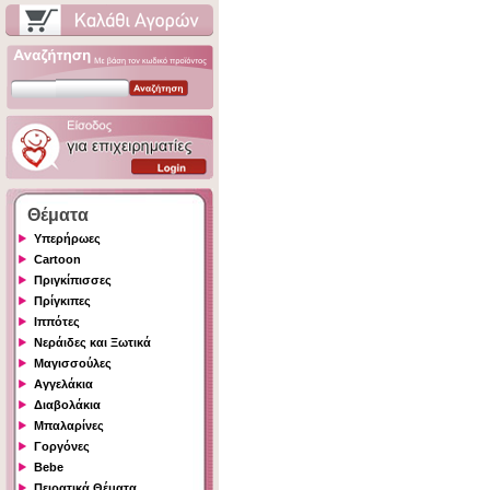
Θέματα
Υπερήρωες
Cartoon
Πριγκίπισσες
Πρίγκιπες
Ιππότες
Νεράιδες και Ξωτικά
Μαγισσούλες
Αγγελάκια
Διαβολάκια
Μπαλαρίνες
Γοργόνες
Bebe
Πειρατικά Θέματα