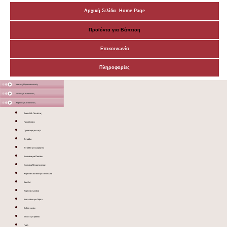
Αρχική Σελίδα Home Page
Προϊόντα για Βάπτιση
Επικοινωνία
Πληροφορίες
Μάσκες Προστατευτικές
Ξύλινες Κατασκευές
Χάρτινες Κατασκευές
Δακτυλίδι Πετσέτας
Προσκλήσεις
Πρόσκληση σε πάζλ
Τετράδια
Τετράδια με ζωγραφιές
Κουτάκια για Παστάκι
Κουτάκια Μπομπονιέρας
Χάρτινα Κουτάκια με Εκτύπωση
Σουπλά
Χάρτινα Χωνάκια
Καπελάκια για Πάρτυ
Βιβλίο ευχών
Ετικέτες Κρασιού
Πάζλ