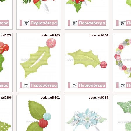
: xd0270
code: xd0283
code: xd0284
: xd0300
code: xd0301
code: xd0334