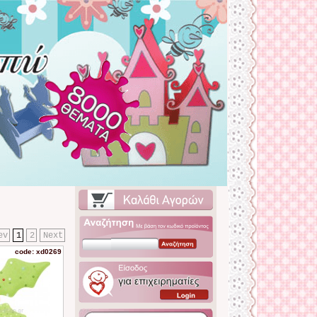
ev
1
2
Next
code: xd0269