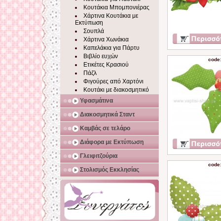
Κουτάκια Μπομπονιέρας
Χάρτινα Κουτάκια με
Εκτύπωση
Σουπλά
Χάρτινα Χωνάκια
Καπελάκια για Πάρτυ
Βιβλίο ευχών
code
Ετικέτες Κρασιού
Πάζλ
Φιγούρες από Χαρτόνι
Κουτάκι με διακοσμητικό
Υφασμάτινα
Διακοσμητικά Σταντ
Καμβάς σε τελάρο
Διάφορα με Εκτύπωση
Γλειφιτζούρια
code
Στολισμός Εκκλησίας