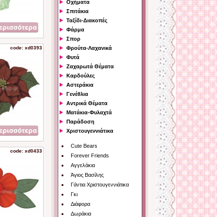
Οχήματα
Σπιτάκια
Ταξίδι-Διακοπές
Φάρμα
Σπορ
code: xd0393
Φρούτα-Λαχανικά
Φυτά
Ζαχαρωτά Θέματα
Καρδούλες
Αστεράκια
Γενέθλια
Αντρικά Θέματα
Ματάκια-Φυλαχτά
Παράδοση
Χριστουγεννιάτικα
Cute Bears
code: xd0433
Forever Friends
Αγγελάκια
Άγιος Βασίλης
Γάντια Χριστουγεννιάτικα
Γκι
Διάφορα
Δωράκια