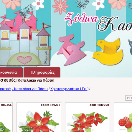
κοινωνία
Πληροφορίες
ασκευές
[Καπελάκια για Πάρτυ]
ασκευές / Καπελάκια για Πάρτυ
/
Χριστουγεννιάτικα [ Γκι ]
/
Pr
: xd0266
code: xd0267
code: xd0268