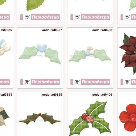
: xd0336
code: xd0337
code: xd0338
: xd0394
code: xd0395
code: xd0406