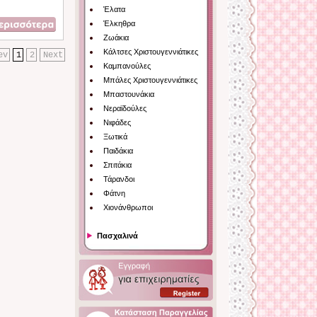
Έλατα
Έλκηθρα
Ζωάκια
Κάλτσες Χριστουγεννιάτικες
ev
1
2
Next
Καμπανούλες
Μπάλες Χριστουγεννιάτικες
Μπαστουνάκια
Νεραϊδούλες
Νιφάδες
Ξωτικά
Παιδάκια
Σπιτάκια
Τάρανδοι
Φάτνη
Χιονάνθρωποι
Πασχαλινά