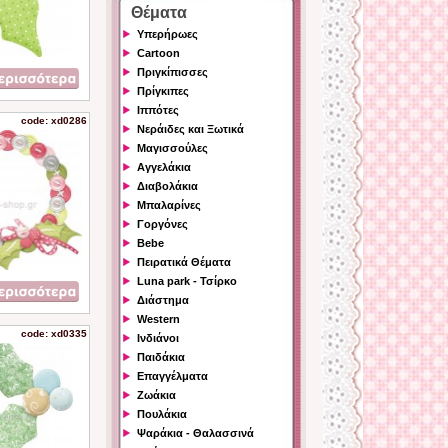
Θέματα
Υπερήρωες
Cartoon
Πριγκίπισσες
Πρίγκιπες
Ιππότες
code: xd0286
Νεράιδες και Ξωτικά
Μαγισσούλες
Αγγελάκια
Διαβολάκια
Μπαλαρίνες
Γοργόνες
Bebe
Πειρατικά Θέματα
Luna park - Τσίρκο
Διάστημα
Western
code: xd0335
Ινδιάνοι
Παιδάκια
Επαγγέλματα
Ζωάκια
Πουλάκια
Ψαράκια - Θαλασσινά