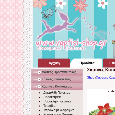
Αρχική
Προϊόντα
Επι
Χάρτινες Κατ
Σελίδα Home Page
για Βάπτιση
Μάσκες Προστατευτικές
Shop
/
Χάρτινες Κατ
Ξύλινες Κατασκευές
Χάρτινες Κατασκευές
code
Δακτυλίδι Πετσέτας
Προσκλήσεις
Πρόσκληση σε πάζλ
Τετράδια
Τετράδια με ζωγραφιές
Κουτάκια για Παστάκι