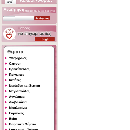
Θέματα
Υπερήρωες
Cartoon
Πριγκίπισσες
Πρίγκιπες
Ιππότες
Νεράιδες και Ξωτικά
Μαγισσούλες
Αγγελάκια
Διαβολάκια
Μπαλαρίνες
Γοργόνες
Bebe
Πειρατικά Θέματα
Luna park - Τσίρκο