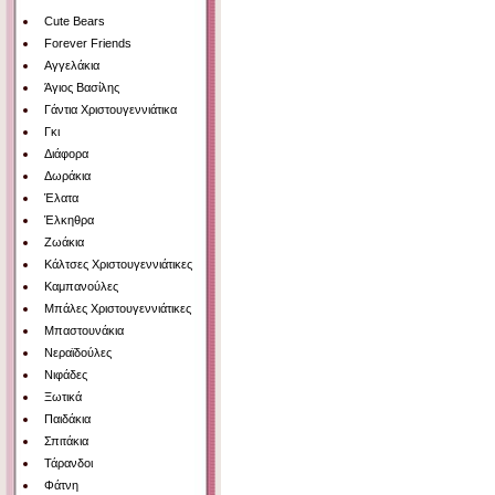
Cute Bears
Forever Friends
Αγγελάκια
Άγιος Βασίλης
Γάντια Χριστουγεννιάτικα
Γκι
Διάφορα
Δωράκια
Έλατα
Έλκηθρα
Ζωάκια
Κάλτσες Χριστουγεννιάτικες
Καμπανούλες
Μπάλες Χριστουγεννιάτικες
Μπαστουνάκια
Νεραϊδούλες
Νιφάδες
Ξωτικά
Παιδάκια
Σπιτάκια
Τάρανδοι
Φάτνη