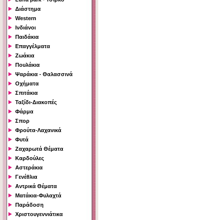
Διάστημα
Western
Ινδιάνοι
Παιδάκια
Επαγγέλματα
Ζωάκια
Πουλάκια
Ψαράκια - Θαλασσινά
Οχήματα
Σπιτάκια
Ταξίδι-Διακοπές
Φάρμα
Σπορ
Φρούτα-Λαχανικά
Φυτά
Ζαχαρωτά Θέματα
Καρδούλες
Αστεράκια
Γενέθλια
Αντρικά Θέματα
Ματάκια-Φυλαχτά
Παράδοση
Χριστουγεννιάτικα