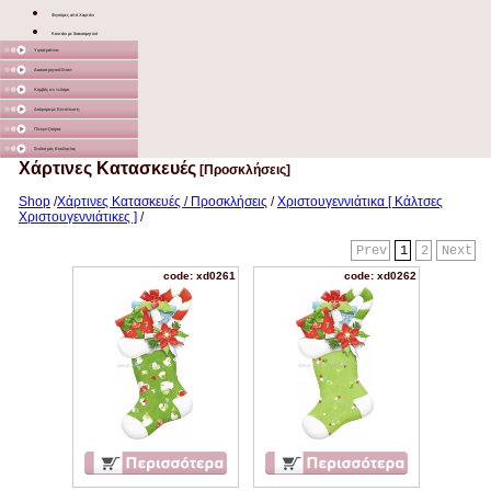
Φιγούρες από Χαρτόνι
Κουτάκι με διακοσμητικό
Υφασμάτινα
Διακοσμητικά Σταντ
Καμβάς σε τελάρο
Διάφορα με Εκτύπωση
Γλειφιτζούρια
Στολισμός Εκκλησίας
Χάρτινες Κατασκευές
[Προσκλήσεις]
Shop
/
Χάρτινες Κατασκευές / Προσκλήσεις
/
Χριστουγεννιάτικα [ Κάλτσες
Χριστουγεννιάτικες ]
/
Prev
1
2
Next
code: xd0261
code: xd0262