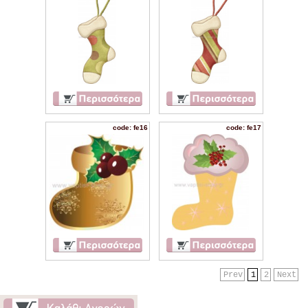
code: fe16
code: fe17
Prev
1
2
Next