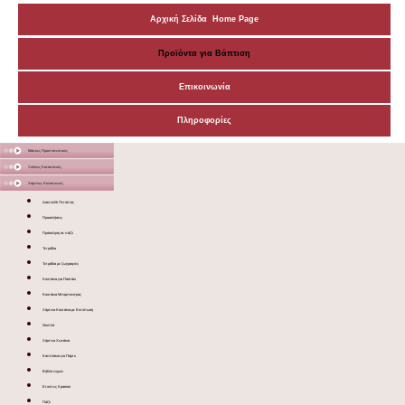
Αρχική Σελίδα Home Page
Προϊόντα για Βάπτιση
Επικοινωνία
Πληροφορίες
Μάσκες Προστατευτικές
Ξύλινες Κατασκευές
Χάρτινες Κατασκευές
Δακτυλίδι Πετσέτας
Προσκλήσεις
Πρόσκληση σε πάζλ
Τετράδια
Τετράδια με ζωγραφιές
Κουτάκια για Παστάκι
Κουτάκια Μπομπονιέρας
Χάρτινα Κουτάκια με Εκτύπωση
Σουπλά
Χάρτινα Χωνάκια
Καπελάκια για Πάρτυ
Βιβλίο ευχών
Ετικέτες Κρασιού
Πάζλ