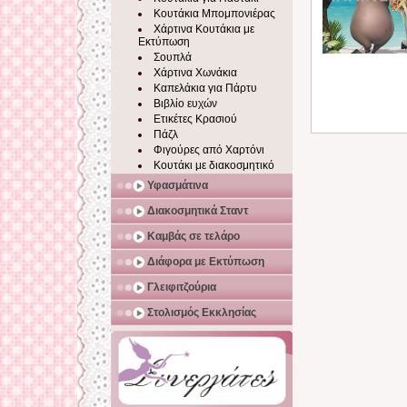
Κουτάκια Μπομπονιέρας
Χάρτινα Κουτάκια με
Εκτύπωση
Σουπλά
Χάρτινα Χωνάκια
Καπελάκια για Πάρτυ
Βιβλίο ευχών
Ετικέτες Κρασιού
Πάζλ
Φιγούρες από Χαρτόνι
Κουτάκι με διακοσμητικό
Υφασμάτινα
Διακοσμητικά Σταντ
Καμβάς σε τελάρο
Διάφορα με Εκτύπωση
Γλειφιτζούρια
Στολισμός Εκκλησίας