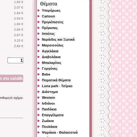
1.84 €
Θέματα
2.07 €
Υπερήρωες
1.84 €
Cartoon
2.53 €
Πριγκίπισσες
1.84 €
Πρίγκιπες
2.64 €
Ιππότες
2.87 €
Νεράιδες και Ξωτικά
3.22 €
Μαγισσούλες
2.64 €
Αγγελάκια
Διαβολάκια
Μπαλαρίνες
Γοργόνες
Bebe
Πειρατικά Θέματα
Luna park - Τσίρκο
Διάστημα
Western
επιθυμητό σχήμα-
Ινδιάνοι
Παιδάκια
Επαγγέλματα
Ζωάκια
Πουλάκια
Ψαράκια - Θαλασσινά