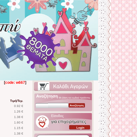
[
code: w667
]
Τιμή/Τεμ.
0.92 €
1.26 €
1.38 €
1.60 €
1.15 €
1.38 €