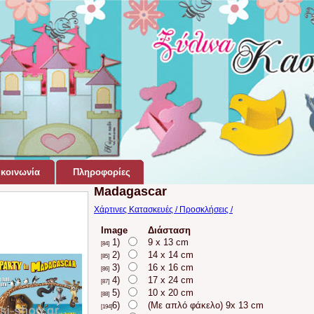
κοινωνία
Πληροφορίες
Madagascar
Χάρτινες Κατασκευές / Προσκλήσεις /
Image
Διάσταση
1)
9 x 13 cm
[84]
2)
14 x 14 cm
[85]
3)
16 x 16 cm
[86]
4)
17 x 24 cm
[87]
5)
10 x 20 cm
[88]
6)
(Με απλό φάκελο) 9x 13 cm
[194]