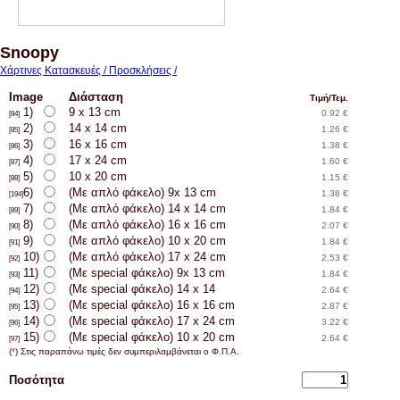
Snoopy
Χάρτινες Κατασκευές / Προσκλήσεις /
Image
Διάσταση
Τιμή/Τεμ.
1)
9 x 13 cm
0.92 €
[84]
2)
14 x 14 cm
1.26 €
[85]
3)
16 x 16 cm
1.38 €
[86]
4)
17 x 24 cm
1.60 €
[87]
5)
10 x 20 cm
1.15 €
[88]
6)
(Με απλό φάκελο) 9x 13 cm
1.38 €
[194]
7)
(Με απλό φάκελο) 14 x 14 cm
1.84 €
[89]
8)
(Με απλό φάκελο) 16 x 16 cm
2.07 €
[90]
9)
(Με απλό φάκελο) 10 x 20 cm
1.84 €
[91]
10)
(Με απλό φάκελο) 17 x 24 cm
2.53 €
[92]
11)
(Με special φάκελο) 9x 13 cm
1.84 €
[93]
12)
(Με special φάκελο) 14 x 14
2.64 €
[94]
13)
(Με special φάκελο) 16 x 16 cm
2.87 €
[95]
14)
(Με special φάκελο) 17 x 24 cm
3.22 €
[96]
15)
(Με special φάκελο) 10 x 20 cm
2.64 €
[97]
(
*
) Στις παραπάνω τιμές δεν συμπεριλαμβάνεται ο Φ.Π.Α.
Ποσότητα