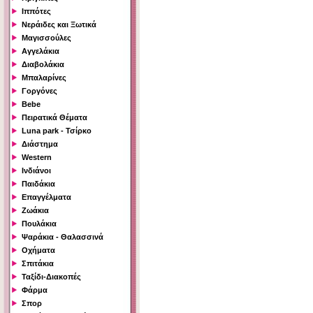
Ιππότες
Νεράιδες και Ξωτικά
Μαγισσούλες
Αγγελάκια
Διαβολάκια
Μπαλαρίνες
Γοργόνες
Bebe
Πειρατικά Θέματα
Luna park - Τσίρκο
Διάστημα
Western
Ινδιάνοι
Παιδάκια
Επαγγέλματα
Ζωάκια
Πουλάκια
Ψαράκια - Θαλασσινά
Οχήματα
Σπιτάκια
Ταξίδι-Διακοπές
Φάρμα
Σπορ