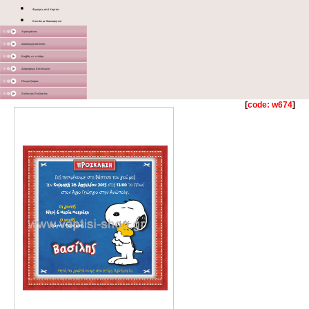
Φιγούρες από Χαρτόνι
Κουτάκι με διακοσμητικό
Υφασμάτινα
Διακοσμητικά Σταντ
Καμβάς σε τελάρο
Διάφορα με Εκτύπωση
Γλειφιτζούρια
Στολισμός Εκκλησίας
[
code: w674
]