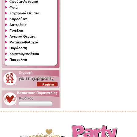
Φρούτα-Λαχανικά
Φυτά
Ζαχαρωτά Θέματα
Καρδούλες
Αστεράκια
Γενέθλια
Αντρικά Θέματα
Ματάκια-Φυλαχτά
Παράδοση
Χριστουγεννιάτικα
Πασχαλινά