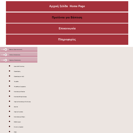
Αρχική Σελίδα Home Page
Προϊόντα για Βάπτιση
Επικοινωνία
Πληροφορίες
Μάσκες Προστατευτικές
Ξύλινες Κατασκευές
Χάρτινες Κατασκευές
Δακτυλίδι Πετσέτας
Προσκλήσεις
Πρόσκληση σε πάζλ
Τετράδια
Τετράδια με ζωγραφιές
Κουτάκια για Παστάκι
Κουτάκια Μπομπονιέρας
Χάρτινα Κουτάκια με Εκτύπωση
Σουπλά
Χάρτινα Χωνάκια
Καπελάκια για Πάρτυ
Βιβλίο ευχών
Ετικέτες Κρασιού
Πάζλ